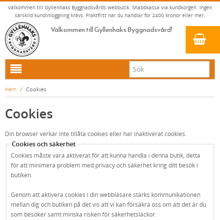
Välkommen till Gyllenhaks Byggnadsvårds webbutik. Snabbkassa via kundkorgen. Ingen
särskild kundinloggning krävs. Fraktfritt när du handlar för 2400 kronor eller mer.
Välkommen till Gyllenhaks Byggnadsvård!
HEM
Hem
/
Cookies
NYA PRODUKTER
Cookies
LINOLJEFÄRG & SLAMFÄRG MED MERA
Din browser verkar inte tillåta cookies eller har inaktiverat cookies.
KLASSISKA KLÄDER
LINOLJEFÄRGER
Cookies och säkerhet
BADRUM & KÖK (KRANAR & PORSLIN)
MATTA LINOLJEFÄRGER
RESISTANT WORK WEAR
VITA KULÖRER
Cookies måste vara aktiverat för att kunna handla i denna butik, detta
för att minimera problem med privacy och säkerhet kring ditt besök i
INNERDÖRRSHANDTAG
FALU RÖDFÄRG (SLAMFÄRGER)
STORVÄSTAR
KÖKSBLANDARE
GRÅ KULÖRER
butiken.
YTTERDÖRRSHANDTAG
KONSTNÄRSFÄRGER
VÄSTAR
TVÄTTSTÄLLSBLANDARE
DÖRRHANDTAG MÄSSING (INNERDÖRR)
GULA KULÖRER
Genom att aktivera cookies i din webbläsare stärks kommunikationen
KLASSISKA SPANJOLETTHANDTAG
LACK, LASYRER, FERNISSOR & OLJOR
BYXOR
BADKARSBLANDARE
DÖRRHANDTAG NICKEL (INNERDÖRR)
HANDTAG YTTERDÖRR OVAL CYLINDER
RÖDA KULÖRER
VITT
mellan dig och butiken på det vis att vi kan försäkra oss om att det är du
som besöker samt minska risken för säkerhetsläckor.
FÖNSTERBESLAG & FÖNSTERVERKTYG
LINOLJESÅPA OCH MÅLARTVÄTT
JACKOR, ANORAKER OCH BUSSARONGER
DUSCHAR OCH DUSCHBLANDARE
DÖRRHANDTAG LÅNGSKYLT MÄSSING
HANDTAG YTTERDÖRR (ASSA 2000)
KLASSISKA SPANJOLETTHANDTAG
GRÖNA KULÖRER
GULT/ORANGE