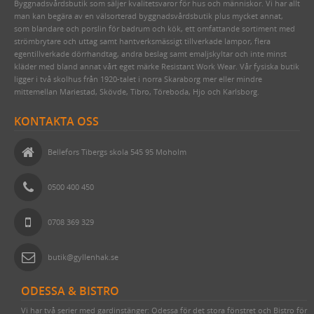
Byggnadsvårdsbutik som säljer kvalitetsvaror för hus och människor. Vi har allt
man kan begära av en välsorterad byggnadsvårdsbutik plus mycket annat,
som blandare och porslin för badrum och kök, ett omfattande sortiment med
strömbrytare och uttag samt hantverksmässigt tillverkade lampor, flera
egentillverkade dörrhandtag, andra beslag samt emaljskyltar och inte minst
kläder med bland annat vårt eget märke Resistant Work Wear. Vår fysiska butik
ligger i två skolhus från 1920-talet i norra Skaraborg mer eller mindre
mittemellan Mariestad, Skövde, Tibro, Töreboda, Hjo och Karlsborg.
KONTAKTA OSS
Bellefors Tibergs skola 545 95 Moholm
0500 400 450
0708 369 329
butik@gyllenhak.se
ODESSA & BISTRO
Vi har två serier med gardinstänger: Odessa för det stora fönstret och Bistro för