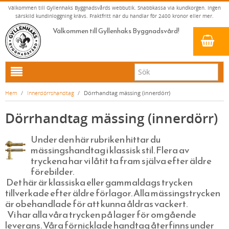
Välkommen till Gyllenhaks Byggnadsvårds webbutik. Snabbkassa via kundkorgen. Ingen
särskild kundinloggning krävs. Fraktfritt när du handlar för 2400 kronor eller mer.
Välkommen till Gyllenhaks Byggnadsvård!
HEM
Hem
/
Innerdörrshandtag
/
Dörrhandtag mässing (innerdörr)
NYA PRODUKTER
Dörrhandtag mässing (innerdörr)
LINOLJEFÄRG & SLAMFÄRG MED MERA
Under den här rubriken hittar du
KLASSISKA KLÄDER
LINOLJEFÄRGER
mässingshandtag i klassisk stil. Flera av
BADRUM & KÖK (KRANAR & PORSLIN)
MATTA LINOLJEFÄRGER
RESISTANT WORK WEAR
VITA KULÖRER
tryckena har vi låtit ta fram själva efter äldre
förebilder.
INNERDÖRRSHANDTAG
FALU RÖDFÄRG (SLAMFÄRGER)
STORVÄSTAR
KÖKSBLANDARE
GRÅ KULÖRER
Det här är klassiska eller gammaldags trycken
tillverkade efter äldre förlagor. Alla mässingstrycken
KONSTNÄRSFÄRGER
VÄSTAR
TVÄTTSTÄLLSBLANDARE
DÖRRHANDTAG MÄSSING (INNERDÖRR)
GULA KULÖRER
är obehandlade för att kunna åldras vackert.
LACK, LASYRER, FERNISSOR & OLJOR
BYXOR
BADKARSBLANDARE
DÖRRHANDTAG NICKEL (INNERDÖRR)
RÖDA KULÖRER
VITT
Vi har alla våra trycken på lager för omgående
leverans. Våra förnicklade handtag återfinns under
LINOLJESÅPA OCH MÅLARTVÄTT
JACKOR, ANORAKER OCH BUSSARONGER
DUSCHAR OCH DUSCHBLANDARE
DÖRRHANDTAG LÅNGSKYLT MÄSSING
GRÖNA KULÖRER
GULT/ORANGE