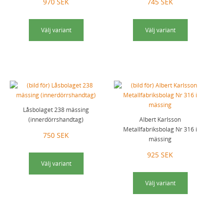
970 SEK
745 SEK
Välj variant
Välj variant
Låsbolaget 238 mässing
(innerdörrshandtag)
Albert Karlsson
Metallfabriksbolag Nr 316 i
750 SEK
mässing
925 SEK
Välj variant
Välj variant