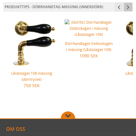
PRODUKTTIPS - DÖRRHANDTAG MÄSSING (INNERDÖRR)
Dörrhandtaget Slottsskogen
i mässing (Låsbolaget 109)
1090 SEK
Låsbolaget 108 mässing
Låsbo
(dörrtrycke)
750 SEK
OM OSS