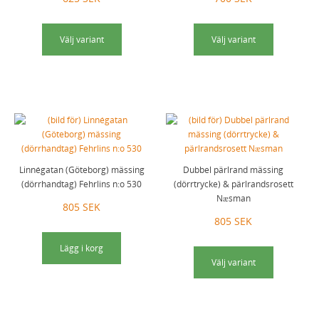
Välj variant
Välj variant
Linnégatan (Göteborg) mässing
Dubbel pärlrand mässing
(dörrhandtag) Fehrlins n:o 530
(dörrtrycke) & pärlrandsrosett
Næsman
805 SEK
805 SEK
Lägg i korg
Välj variant