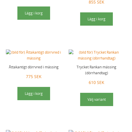
855 SEK
Lägg i korg
Lägg i korg
Åttakantigt dörrvred i mässing
Trycket Rankan mässing
(dörrhandtag)
775 SEK
610 SEK
Lägg i korg
Välj variant