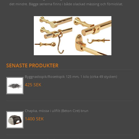
det mindre. Bägge serierna finns i både olackad mässing och förnicklat.
SENASTE PRODUKTER
Byggnadsspik/Rosettspik 125 mm, 1 kilo (cirka 49 stycken)
425 SEK
Chapka, mössa i ullfilt (Béton Ciré) brun
1400 SEK