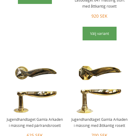
Låsbolaget 647 mässing stort
med åttkantig rosett
920 SEK
Välj variant
Jugendhandtaget Gamla Arkaden
Jugendhandtaget Gamla Arkaden
i mässing med pärlrandsrosett
i mässing med åttkantig rosett
625 SEK
700 SEK