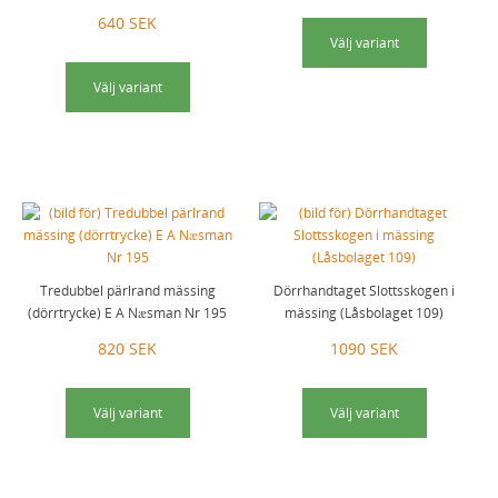
640 SEK
Välj variant
Välj variant
Tredubbel pärlrand mässing
Dörrhandtaget Slottsskogen i
(dörrtrycke) E A Næsman Nr 195
mässing (Låsbolaget 109)
820 SEK
1090 SEK
Välj variant
Välj variant