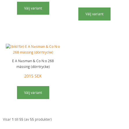
Välj variant
Välj variant
E A Næsman & Co N:o 268
mässing (dörrtrycke)
2015 SEK
Välj variant
Visar
1
till
55
(av
55
produkter)