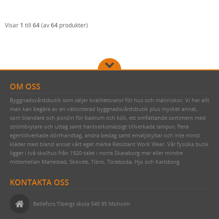
Visar
1
till
64
(av
64
produkter)
OM OSS
Byggnadsvårdsbutik som säljer kvalitetsvaror för hus och människor. Vi har allt
man kan begära av en välsorterad byggnadsvårdsbutik plus mycket annat,
som blandare och porslin för badrum och kök, ett omfattande sortiment med
strömbrytare och uttag samt hantverksmässigt tillverkade lampor, flera
egentillverkade dörrhandtag, andra beslag samt emaljskyltar och inte minst
kläder med bland annat vårt eget märke Resistant Work Wear. Vår fysiska butik
ligger i två skolhus från 1920-talet i norra Skaraborg mer eller mindre
mittemellan Mariestad, Skövde, Tibro, Töreboda, Hjo och Karlsborg.
KONTAKTA OSS
Bellefors Tibergs skola 545 95 Moholm