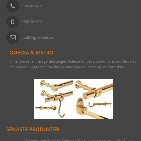
0500 400 450
0708 369 329
butik@gyllenhak.se
ODESSA & BISTRO
Vi har två serier med gardinstänger: Odessa för det stora fönstret och Bistro för
det mindre. Bägge serierna finns i både olackad mässing och förnicklat.
SENASTE PRODUKTER
Draperistång (3 meter) Odessa 1910 komplett med korta rörhållare