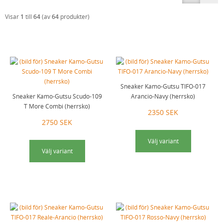
PENSLAR
TRÖJOR & KOFTOR
BLÅ KULÖRER
RÖTT
Visar
1
till
64
(av
64
produkter)
SKRAPOR OCH TILLBEHÖR
SKJORTOR OCH BLUSAR
BRUNA KULÖRER
VIOLETT/BLÅTT
SPEEDHEATER (FÄRGBORTTAGNING)
PIKE BROTHERS (BYXOR, TRÖJOR MM)
SVARTA KULÖRER
GRÖNT
SPACKEL & SCHELLACK
FLEURS DE BAGNE
ROSTSKYDD
JORDFÄRGER
LIMMER, KRITA, VAX & ANNAT
MERZ B. SCHWANEN
EGNA KULÖRER
SVART
Sneaker Kamo-Gutsu TIFO-017
ARMOR LUX
TRISS I APELSINFEST
Sneaker Kamo-Gutsu Scudo-109
Arancio-Navy (herrsko)
T More Combi (herrsko)
HEMEN BIARRITZ
2350 SEK
2750 SEK
MAYED
Välj variant
SCHIESSER REVIVAL (DAM & HERR)
Välj variant
KAMO-GUTSU (SKOR)
NOVESTA (SNEAKERS)
TYGVAX OTTER WAX
SKOR