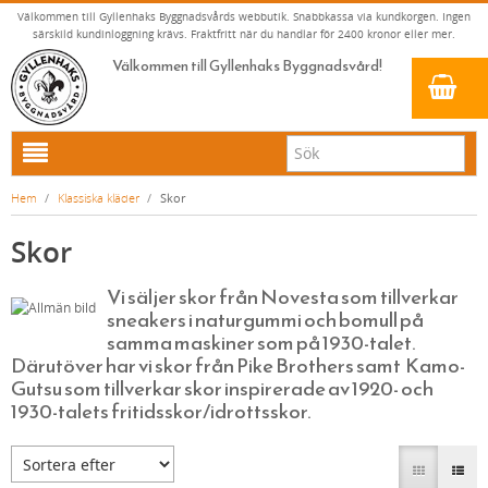
Välkommen till Gyllenhaks Byggnadsvårds webbutik. Snabbkassa via kundkorgen. Ingen
särskild kundinloggning krävs. Fraktfritt när du handlar för 2400 kronor eller mer.
Välkommen till Gyllenhaks Byggnadsvård!
HEM
Hem
/
Klassiska kläder
/
Skor
NYA PRODUKTER
Skor
LINOLJEFÄRG & SLAMFÄRG MED MERA
Vi säljer skor från Novesta som tillverkar
KLASSISKA KLÄDER
LINOLJEFÄRGER
sneakers i naturgummi och bomull på
MATTA LINOLJEFÄRGER
RESISTANT WORK WEAR
VITA KULÖRER
samma maskiner som på 1930-talet.
Därutöver har vi skor från Pike Brothers samt Kamo-
FALU RÖDFÄRG (SLAMFÄRGER)
STORVÄSTAR
GRÅ KULÖRER
Gutsu som tillverkar skor inspirerade av 1920- och
1930-talets fritidsskor/idrottsskor.
KONSTNÄRSFÄRGER
VÄSTAR
GULA KULÖRER
LACK, LASYRER, FERNISSOR & OLJOR
BYXOR
RÖDA KULÖRER
VITT
LINOLJESÅPA OCH MÅLARTVÄTT
JACKOR, ANORAKER OCH BUSSARONGER
GRÖNA KULÖRER
GULT/ORANGE