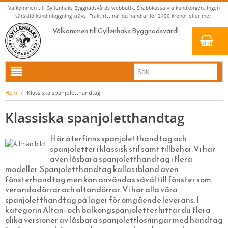
Välkommen till Gyllenhaks Byggnadsvårds webbutik. Snabbkassa via kundkorgen. Ingen
särskild kundinloggning krävs. Fraktfritt när du handlar för 2400 kronor eller mer.
Välkommen till Gyllenhaks Byggnadsvård!
HEM
Hem
/
Klassiska spanjoletthandtag
NYA PRODUKTER
Klassiska spanjoletthandtag
LINOLJEFÄRG & SLAMFÄRG MED MERA
Här återfinns spanjoletthandtag och
KLASSISKA KLÄDER
LINOLJEFÄRGER
spanjoletter i klassisk stil samt tillbehör
Vi har
.
BADRUM & KÖK (KRANAR & PORSLIN)
MATTA LINOLJEFÄRGER
RESISTANT WORK WEAR
VITA KULÖRER
även låsbara spanjoletthandtag i flera
modeller. Spanjoletthandtag kallas ibland även
INNERDÖRRSHANDTAG
FALU RÖDFÄRG (SLAMFÄRGER)
STORVÄSTAR
KÖKSBLANDARE
GRÅ KULÖRER
fönsterhandtag men kan användas såväl till fönster som
verandadörrar och altandörrar. Vi har alla våra
YTTERDÖRRSHANDTAG
KONSTNÄRSFÄRGER
VÄSTAR
TVÄTTSTÄLLSBLANDARE
DÖRRHANDTAG MÄSSING (INNERDÖRR)
GULA KULÖRER
spanjoletthandtag på lager för omgående leverans. I
KLASSISKA SPANJOLETTHANDTAG
LACK, LASYRER, FERNISSOR & OLJOR
BYXOR
BADKARSBLANDARE
DÖRRHANDTAG NICKEL (INNERDÖRR)
HANDTAG YTTERDÖRR OVAL CYLINDER
RÖDA KULÖRER
VITT
kategorin Altan- och balkongspanjoletter hittar du flera
olika versioner av låsbara spanjolettlösningar med handtag
LINOLJESÅPA OCH MÅLARTVÄTT
JACKOR, ANORAKER OCH BUSSARONGER
DUSCHAR OCH DUSCHBLANDARE
DÖRRHANDTAG LÅNGSKYLT MÄSSING
HANDTAG YTTERDÖRR (ASSA 2000)
KLASSISKA SPANJOLETTHANDTAG
GRÖNA KULÖRER
GULT/ORANGE