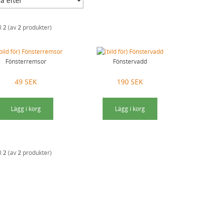
ll
2
(av
2
produkter)
Fönsterremsor
Fönstervadd
49 SEK
190 SEK
Lägg i korg
Lägg i korg
ll
2
(av
2
produkter)