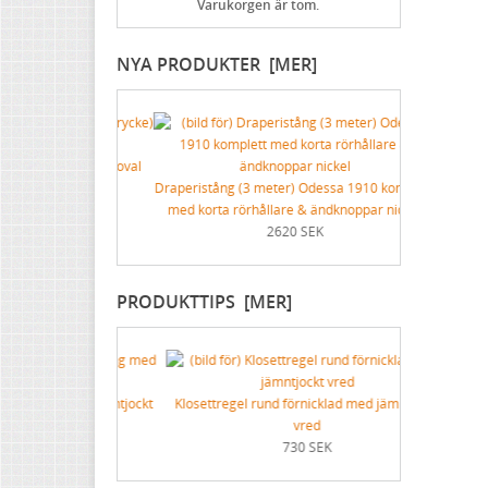
Varukorgen är tom.
Gjutna skyltar mässing & nickel
Brynen
NYA PRODUKTER [MER]
Skyltar med symboler
rstrycke) för oval
Rankan förnic
r
Draperistång (3 meter) Odessa 1910 komplett
K
med korta rörhållare & ändknoppar nickel
2620 SEK
PRODUKTTIPS [MER]
ng med jämntjockt
Klosettregel rund förnicklad med jämntjockt
vred
K
730 SEK