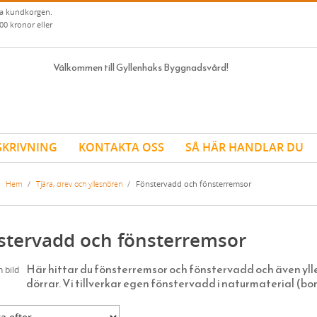
ia kundkorgen.
00 kronor eller
Välkommen till Gyllenhaks Byggnadsvård!
SKRIVNING
KONTAKTA OSS
SÅ HÄR HANDLAR DU
Hem
/
Tjära, drev och yllesnören
/
Fönstervadd och fönsterremsor
stervadd och fönsterremsor
Här hittar du fönsterremsor och fönstervadd och även ylles
dörrar. Vi tillverkar egen fönstervadd i naturmaterial (bomu