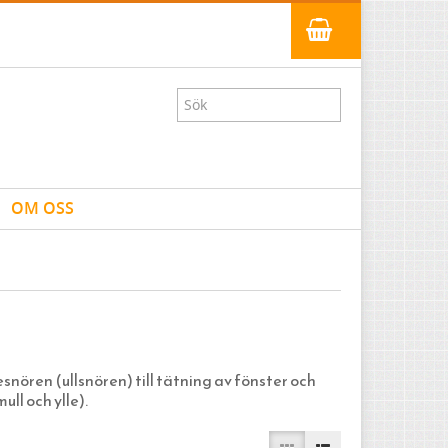
OM OSS
nören (ullsnören) till tätning av fönster och
ll och ylle).