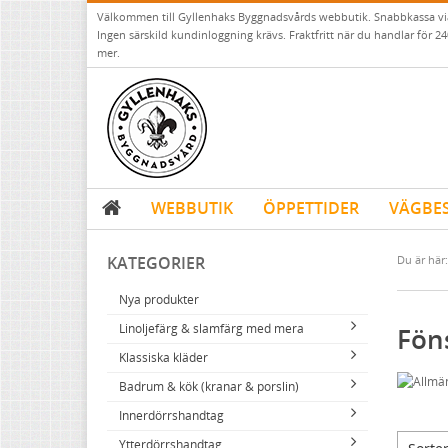
Välkommen till Gyllenhaks Byggnadsvårds webbutik. Snabbkassa v
Ingen särskild kundinloggning krävs. Fraktfritt när du handlar för 24
mer.
WEBBUTIK
ÖPPETTIDER
VÄGBE
KATEGORIER
Du är här:
Nya produkter
Linoljefärg & slamfärg med mera
Fön
Klassiska kläder
Linoljefärger
Badrum & kök (kranar & porslin)
Matta linoljefärger
Resistant Work Wear
Vita kulörer
Innerdörrshandtag
Falu rödfärg (slamfärger)
Storvästar
Köksblandare
Grå kulörer
Ytterdörrshandtag
Konstnärsfärger
Västar
Tvättställsblandare
Dörrhandtag mässing (innerdörr)
Gula kulörer