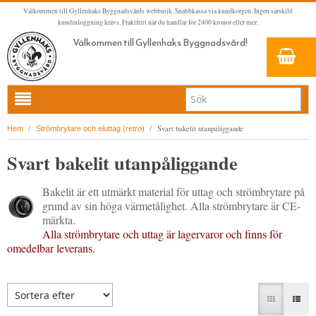
Välkommen till Gyllenhaks Byggnadsvårds webbutik. Snabbkassa via kundkorgen. Ingen särskild
kundinloggning krävs. Fraktfritt när du handlar för 2400 kronor eller mer.
Välkommen till Gyllenhaks Byggnadsvård!
HEM
/
/
Svart bakelit utanpåliggande
Hem
Strömbrytare och eluttag (retro)
NYA PRODUKTER
Svart bakelit utanpåliggande
LINOLJEFÄRG & SLAMFÄRG MED MERA
Bakelit är ett utmärkt material för uttag och strömbrytare på
KLASSISKA KLÄDER
LINOLJEFÄRGER
grund av sin höga värmetålighet. Alla strömbrytare är CE-
BADRUM & KÖK (KRANAR & PORSLIN)
MATTA LINOLJEFÄRGER
RESISTANT WORK WEAR
VITA KULÖRER
märkta.
Alla strömbrytare och uttag är lagervaror och finns för
INNERDÖRRSHANDTAG
FALU RÖDFÄRG (SLAMFÄRGER)
STORVÄSTAR
KÖKSBLANDARE
GRÅ KULÖRER
omedelbar leverans.
YTTERDÖRRSHANDTAG
KONSTNÄRSFÄRGER
VÄSTAR
TVÄTTSTÄLLSBLANDARE
DÖRRHANDTAG MÄSSING (INNERDÖRR)
GULA KULÖRER
KLASSISKA SPANJOLETTHANDTAG
LACK, LASYRER, FERNISSOR & OLJOR
BYXOR
BADKARSBLANDARE
DÖRRHANDTAG NICKEL (INNERDÖRR)
HANDTAG YTTERDÖRR OVAL CYLINDER
RÖDA KULÖRER
VITT
FÖNSTERBESLAG & FÖNSTERVERKTYG
LINOLJESÅPA OCH MÅLARTVÄTT
JACKOR, ANORAKER OCH BUSSARONGER
DUSCHAR OCH DUSCHBLANDARE
DÖRRHANDTAG LÅNGSKYLT MÄSSING
HANDTAG YTTERDÖRR (ASSA 2000)
KLASSISKA SPANJOLETTHANDTAG
GRÖNA KULÖRER
GULT/ORANGE