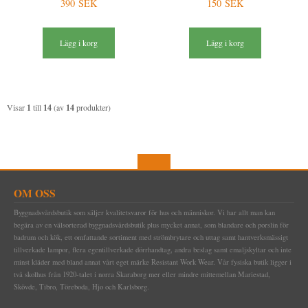
390 SEK
150 SEK
Lägg i korg
Lägg i korg
Visar
1
till
14
(av
14
produkter)
OM OSS
Byggnadsvårdsbutik som säljer kvalitetsvaror för hus och människor. Vi har allt man kan
begära av en välsorterad byggnadsvårdsbutik plus mycket annat, som blandare och porslin för
badrum och kök, ett omfattande sortiment med strömbrytare och uttag samt hantverksmässigt
tillverkade lampor, flera egentillverkade dörrhandtag, andra beslag samt emaljskyltar och inte
minst kläder med bland annat vårt eget märke Resistant Work Wear. Vår fysiska butik ligger i
två skolhus från 1920-talet i norra Skaraborg mer eller mindre mittemellan Mariestad,
Skövde, Tibro, Töreboda, Hjo och Karlsborg.