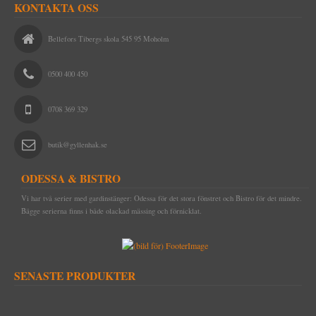
KONTAKTA OSS
Bellefors Tibergs skola 545 95 Moholm
0500 400 450
0708 369 329
butik@gyllenhak.se
ODESSA & BISTRO
Vi har två serier med gardinstänger: Odessa för det stora fönstret och Bistro för det mindre.
Bägge serierna finns i både olackad mässing och förnicklat.
SENASTE PRODUKTER
Draperistång (1 meter) Odessa 1910 komplett med korta rörhållare &
ändknoppar i nickel