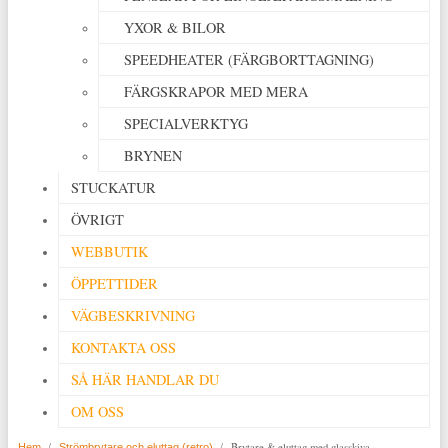
YXOR & BILOR
SPEEDHEATER (FÄRGBORTTAGNING)
FÄRGSKRAPOR MED MERA
SPECIALVERKTYG
BRYNEN
STUCKATUR
ÖVRIGT
WEBBUTIK
ÖPPETTIDER
VÄGBESKRIVNING
KONTAKTA OSS
SÅ HÄR HANDLAR DU
OM OSS
/
/
Brytare & eluttag med glasskiva
Hem
Strömbrytare och eluttag (retro)