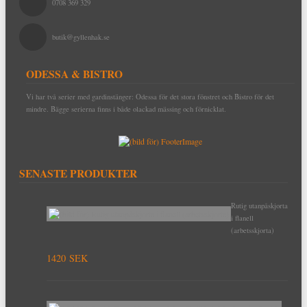
0708 369 329
butik@gyllenhak.se
ODESSA & BISTRO
Vi har två serier med gardinstänger: Odessa för det stora fönstret och Bistro för det
mindre. Bägge serierna finns i både olackad mässing och förnicklat.
SENASTE PRODUKTER
Rutig utanpåskjorta
i flanell
(arbetsskjorta)
1420 SEK