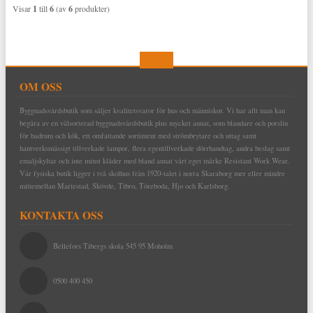
Visar
1
till
6
(av
6
produkter)
OM OSS
Byggnadsvårdsbutik som säljer kvalitetsvaror för hus och människor. Vi har allt man kan
begära av en välsorterad byggnadsvårdsbutik plus mycket annat, som blandare och porslin
för badrum och kök, ett omfattande sortiment med strömbrytare och uttag samt
hantverksmässigt tillverkade lampor, flera egentillverkade dörrhandtag, andra beslag samt
emaljskyltar och inte minst kläder med bland annat vårt eget märke Resistant Work Wear.
Vår fysiska butik ligger i två skolhus från 1920-talet i norra Skaraborg mer eller mindre
mittemellan Mariestad, Skövde, Tibro, Töreboda, Hjo och Karlsborg.
KONTAKTA OSS
Bellefors Tibergs skola 545 95 Moholm
0500 400 450