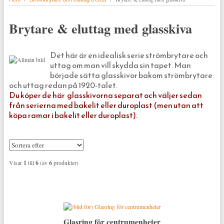
Brytare & eluttag med glasskiva
Det här är en idealisk serie strömbrytare och
uttag om man vill skydda sin tapet. Man
började sätta glasskivor bakom strömbrytare
och uttag redan på 1920-talet.
Du köper de här
glasskivorna separat och väljer sedan
från serierna med bakelit eller duroplast (men utan att
köpa ramar i bakelit eller duroplast).
Visar
1
till
6
(av
6
produkter)
Glasring för centrumenheter