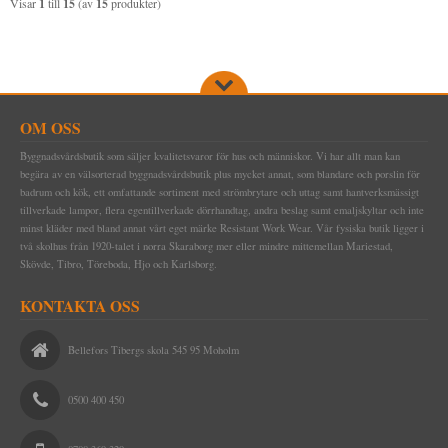
Visar
1
till
15
(av
15
produkter)
OM OSS
Byggnadsvårdsbutik som säljer kvalitetsvaror för hus och människor. Vi har allt man kan
begära av en välsorterad byggnadsvårdsbutik plus mycket annat, som blandare och porslin för
badrum och kök, ett omfattande sortiment med strömbrytare och uttag samt hantverksmässigt
tillverkade lampor, flera egentillverkade dörrhandtag, andra beslag samt emaljskyltar och inte
minst kläder med bland annat vårt eget märke Resistant Work Wear. Vår fysiska butik ligger i
två skolhus från 1920-talet i norra Skaraborg mer eller mindre mittemellan Mariestad,
Skövde, Tibro, Töreboda, Hjo och Karlsborg.
KONTAKTA OSS
Bellefors Tibergs skola 545 95 Moholm
0500 400 450