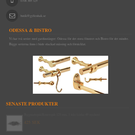
0708 369 329
butik@gyllenhak.se
ODESSA & BISTRO
Vi har två serier med gardinstänger: Odessa för det stora fönstret och Bistro för det mindre.
Bägge serierna finns i både olackad mässing och förnicklat.
SENASTE PRODUKTER
Byggnadsspik/Rosettspik 125 mm, 1 kilo (cirka 49 stycken)
425 SEK