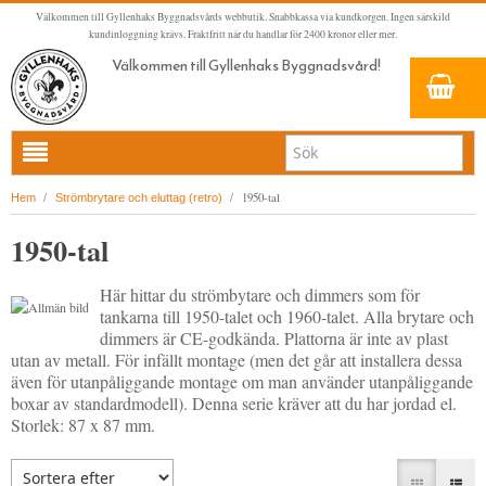
Välkommen till Gyllenhaks Byggnadsvårds webbutik. Snabbkassa via kundkorgen. Ingen särskild
kundinloggning krävs. Fraktfritt när du handlar för 2400 kronor eller mer.
Välkommen till Gyllenhaks Byggnadsvård!
HEM
/
/
1950-tal
Hem
Strömbrytare och eluttag (retro)
NYA PRODUKTER
1950-tal
LINOLJEFÄRG & SLAMFÄRG MED MERA
Här hittar du strömbytare och dimmers som för
KLASSISKA KLÄDER
LINOLJEFÄRGER
tankarna till 1950-talet och 1960-talet. Alla brytare och
BADRUM & KÖK (KRANAR & PORSLIN)
MATTA LINOLJEFÄRGER
RESISTANT WORK WEAR
VITA KULÖRER
dimmers är CE-godkända. Plattorna är inte av plast
utan av metall. För infällt montage (men det går att installera dessa
INNERDÖRRSHANDTAG
FALU RÖDFÄRG (SLAMFÄRGER)
STORVÄSTAR
KÖKSBLANDARE
GRÅ KULÖRER
även för utanpåliggande montage om man använder utanpåliggande
boxar av standardmodell). Denna serie kräver att du har jordad el.
YTTERDÖRRSHANDTAG
KONSTNÄRSFÄRGER
VÄSTAR
TVÄTTSTÄLLSBLANDARE
DÖRRHANDTAG MÄSSING (INNERDÖRR)
GULA KULÖRER
Storlek: 87 x 87 mm.
KLASSISKA SPANJOLETTHANDTAG
LACK, LASYRER, FERNISSOR & OLJOR
BYXOR
BADKARSBLANDARE
DÖRRHANDTAG NICKEL (INNERDÖRR)
HANDTAG YTTERDÖRR OVAL CYLINDER
RÖDA KULÖRER
VITT
FÖNSTERBESLAG & FÖNSTERVERKTYG
LINOLJESÅPA OCH MÅLARTVÄTT
JACKOR, ANORAKER OCH BUSSARONGER
DUSCHAR OCH DUSCHBLANDARE
DÖRRHANDTAG LÅNGSKYLT MÄSSING
HANDTAG YTTERDÖRR (ASSA 2000)
KLASSISKA SPANJOLETTHANDTAG
GRÖNA KULÖRER
GULT/ORANGE