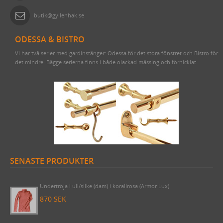
butik@gyllenhak.se
ODESSA & BISTRO
Vi har två serier med gardinstänger: Odessa för det stora fönstret och Bistro för
det mindre. Bägge serierna finns i både olackad mässing och förnicklat.
SENASTE PRODUKTER
Draperistång (3 meter) Odessa 1910 komplett med korta rörhållare
& ändknoppar nickel
2620 SEK