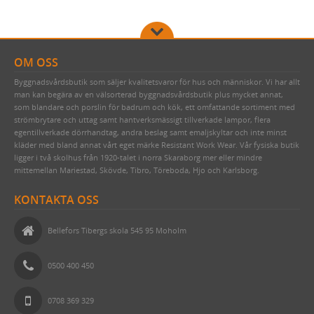
OM OSS
Byggnadsvårdsbutik som säljer kvalitetsvaror för hus och människor. Vi har allt
man kan begära av en välsorterad byggnadsvårdsbutik plus mycket annat,
som blandare och porslin för badrum och kök, ett omfattande sortiment med
strömbrytare och uttag samt hantverksmässigt tillverkade lampor, flera
egentillverkade dörrhandtag, andra beslag samt emaljskyltar och inte minst
kläder med bland annat vårt eget märke Resistant Work Wear. Vår fysiska butik
ligger i två skolhus från 1920-talet i norra Skaraborg mer eller mindre
mittemellan Mariestad, Skövde, Tibro, Töreboda, Hjo och Karlsborg.
KONTAKTA OSS
Bellefors Tibergs skola 545 95 Moholm
0500 400 450
0708 369 329