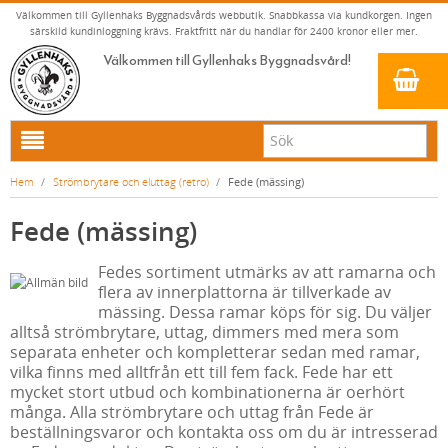
Välkommen till Gyllenhaks Byggnadsvårds webbutik. Snabbkassa via kundkorgen. Ingen
särskild kundinloggning krävs. Fraktfritt när du handlar för 2400 kronor eller mer.
Välkommen till Gyllenhaks Byggnadsvård!
HEM
Hem
/
Strömbrytare och eluttag (retro)
/
Fede (mässing)
NYA PRODUKTER
Fede (mässing)
LINOLJEFÄRG & SLAMFÄRG MED MERA
Fedes sortiment utmärks av att ramarna och
KLASSISKA KLÄDER
LINOLJEFÄRGER
flera av innerplattorna är tillverkade av
BADRUM & KÖK (KRANAR & PORSLIN)
MATTA LINOLJEFÄRGER
RESISTANT WORK WEAR
VITA KULÖRER
mässing. Dessa ramar köps för sig. Du väljer
alltså strömbrytare, uttag, dimmers med mera som
INNERDÖRRSHANDTAG
FALU RÖDFÄRG (SLAMFÄRGER)
STORVÄSTAR
KÖKSBLANDARE
GRÅ KULÖRER
separata enheter och kompletterar sedan med ramar,
vilka finns med alltfrån ett till fem fack. Fede har ett
YTTERDÖRRSHANDTAG
KONSTNÄRSFÄRGER
VÄSTAR
TVÄTTSTÄLLSBLANDARE
DÖRRHANDTAG MÄSSING (INNERDÖRR)
GULA KULÖRER
mycket stort utbud och kombinationerna är oerhört
KLASSISKA SPANJOLETTHANDTAG
LACK, LASYRER, FERNISSOR & OLJOR
BYXOR
BADKARSBLANDARE
DÖRRHANDTAG NICKEL (INNERDÖRR)
HANDTAG YTTERDÖRR OVAL CYLINDER
RÖDA KULÖRER
VITT
många. Alla strömbrytare och uttag från Fede är
beställningsvaror och kontakta oss om du är intresserad
FÖNSTERBESLAG & FÖNSTERVERKTYG
LINOLJESÅPA OCH MÅLARTVÄTT
JACKOR, ANORAKER OCH BUSSARONGER
DUSCHAR OCH DUSCHBLANDARE
DÖRRHANDTAG LÅNGSKYLT MÄSSING
HANDTAG YTTERDÖRR (ASSA 2000)
KLASSISKA SPANJOLETTHANDTAG
GRÖNA KULÖRER
GULT/ORANGE