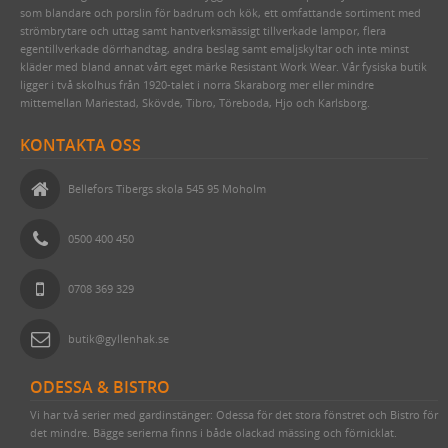
VERKTYG & YXOR
GOLVLAMPOR
TILLBEHÖR & RESERVDELAR
1950-TAL
WILMAS NATURPRODUKTER
HANDSMIDDA, SVARTBRÄNDA SPIKAR
LINDREV
FRÅN HAVET
EGNA EMALJSKYLTAR I VITT/SVART
TVÅ GÅNGER CARL
som blandare och porslin för badrum och kök, ett omfattande sortiment med
strömbrytare och uttag samt hantverksmässigt tillverkade lampor, flera
STUCKATUR
KLASSISKA PORSLINSLAMPOR
RAKHYVLAR & RAKTVÅLAR
ROSETTSPIK
YLLESNÖREN/ULLSNÖRE
FRÅN JORDEN
NUMMERSKYLTAR I MÄSSING FÖR HUS
PENSLAR FÖR LINOLJEFÄRGSMÅLNING
FUNKIS
egentillverkade dörrhandtag, andra beslag samt emaljskyltar och inte minst
kläder med bland annat vårt eget märke Resistant Work Wear. Vår fysiska butik
ÖVRIGT
ELMONTERADE FOTOGENLAMPOR
TRÄDGÅRDSREDSKAP
BLANK TRÅDSPIK
TJÄRDREV
EGNA SKYLTAR I EMALJ & MÄSSING
YXOR & BILOR
BÅRDER
ligger i två skolhus från 1920-talet i norra Skaraborg mer eller mindre
mittemellan Mariestad, Skövde, Tibro, Töreboda, Hjo och Karlsborg.
WEBBUTIK
SPOTLIGHTS I KLASSISK STIL
KAFFEBRYGGARE MED MERA
KOPPARSPIK KVADRAT
SIFFROR OCH BOKSTÄVER I MÄSSING
SPEEDHEATER (FÄRGBORTTAGNING)
ÖPPETTIDER
FÖR SKRIVBORDET
DEKORSPIK
VITA MED SVART TEXT
FÄRGSKRAPOR MED MERA
KONTAKTA OSS
VÄGBESKRIVNING
LÄDERVÅRD
ÖVRIGA SPIKAR
BLÅA MED VIT TEXT
SPECIALVERKTYG
Bellefors Tibergs skola 545 95 Moholm
KONTAKTA OSS
PRAKTISKA TING I HEMMET
NUBB
GJUTNA SKYLTAR MÄSSING & NICKEL
BRYNEN
SÅ HÄR HANDLAR DU
DRICKSGLAS, VINGLAS & KARAFFER
STÅLSKRUV
SKYLTAR MED SYMBOLER
0500 400 450
OM OSS
MÄSSINGSSKRUV
0708 369 329
FÖRNICKLAD MÄSSINGSSKRUV
FÖRNICKLAD STÅLSKRUV
butik@gyllenhak.se
ODESSA & BISTRO
Vi har två serier med gardinstänger: Odessa för det stora fönstret och Bistro för
det mindre. Bägge serierna finns i både olackad mässing och förnicklat.