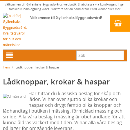
Välkommen till Gyllenhaks Byggnadsvårds webbutik. Snabbkassa via kundkorgen. Ingen
särskild kundinloggning krävs. Fraktfritt när du handlar för 2400 kronor eller mer.
Välkommen till Gyllenhaks Byggnadsvård!
HEM
Hem
/
Lådknoppar, krokar & haspar
NYA PRODUKTER
Lådknoppar, krokar & haspar
LINOLJEFÄRG & SLAMFÄRG MED MERA
Här hittar du klassiska beslag för skåp och
KLASSISKA KLÄDER
LINOLJEFÄRGER
lådor. Vi har över sjuttio olika krokar och
BADRUM & KÖK (KRANAR & PORSLIN)
MATTA LINOLJEFÄRGER
RESISTANT WORK WEAR
VITA KULÖRER
haspar och drygt femtio olika knoppar och
lådhandtag i butiken i mässing, förnicklad mässing och
INNERDÖRRSHANDTAG
FALU RÖDFÄRG (SLAMFÄRGER)
STORVÄSTAR
KÖKSBLANDARE
GRÅ KULÖRER
smide. Alla våra beslag i mässing är obehandlade för att
kunna åldras vackert med tiden. Vi har alla våra beslag
YTTERDÖRRSHANDTAG
KONSTNÄRSFÄRGER
VÄSTAR
TVÄTTSTÄLLSBLANDARE
DÖRRHANDTAG MÄSSING (INNERDÖRR)
GULA KULÖRER
på lager för omgående leverans.