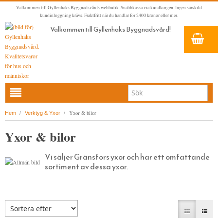
Välkommen till Gyllenhaks Byggnadsvårds webbutik. Snabbkassa via kundkorgen. Ingen särskild
kundinloggning krävs. Fraktfritt när du handlar för 2400 kronor eller mer.
Välkommen till Gyllenhaks Byggnadsvård!
HEM
/
/
Yxor & bilor
Hem
Verktyg & Yxor
NYA PRODUKTER
Yxor & bilor
LINOLJEFÄRG & SLAMFÄRG MED MERA
Vi säljer Gränsfors yxor och har ett omfattande
KLASSISKA KLÄDER
LINOLJEFÄRGER
sortiment av dessa yxor.
BADRUM & KÖK (KRANAR & PORSLIN)
MATTA LINOLJEFÄRGER
RESISTANT WORK WEAR
VITA KULÖRER
INNERDÖRRSHANDTAG
FALU RÖDFÄRG (SLAMFÄRGER)
STORVÄSTAR
KÖKSBLANDARE
GRÅ KULÖRER
YTTERDÖRRSHANDTAG
KONSTNÄRSFÄRGER
VÄSTAR
TVÄTTSTÄLLSBLANDARE
DÖRRHANDTAG MÄSSING (INNERDÖRR)
GULA KULÖRER