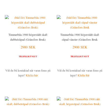
STUCKATUR
DRICKSGLAS, VINGLAS & KARAFFER
STÅLSKRUV
SKYLTAR MED SYMBOLER
ÖVRIGT
MÄSSINGSSKRUV
WEBBUTIK
FÖRNICKLAD MÄSSINGSSKRUV
ÖPPETTIDER
FÖRNICKLAD STÅLSKRUV
VÄGBESKRIVNING
Timmerbila 1900 högerställt skaft
Timmerbila 1900 högerställt skaft
dubbelslipad (Gränsfors Bruk)
slipad vänster (Gränsfors Bruk
KONTAKTA OSS
2900 SEK
2900 SEK
SÅ HÄR HANDLAR DU
TILLFÄLLIGT SLUT
TILLFÄLLIGT SLUT
OM OSS
Vill du bli kontaktad när varan finns på
Vill du bli kontaktad när varan finns på
lager?
Klicka här
lager?
Klicka här