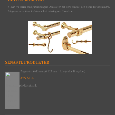
Vi har två serier med gardinstänger: Odessa för det stora fönstret och Bistro för det mindre.
Bägge serierna finns i både olackad mässing och förnicklat.
SENASTE PRODUKTER
Byggnadsspik/Rosettspik 125 mm, 1 kilo (cirka 49 stycken)
425 SEK