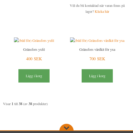
Vill du bli kontaktad när varan finns på
lager?
Klicka här
Gränsfors yxfil
Gränsfors vårdkit för yxa
400 SEK
700 SEK
Lägg i korg
Lägg i korg
Visar
1
till
38
(av
38
produkter)