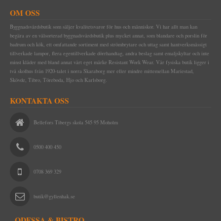
OM OSS
Byggnadsvårdsbutik som säljer kvalitetsvaror för hus och människor. Vi har allt man kan
begära av en välsorterad byggnadsvårdsbutik plus mycket annat, som blandare och porslin för
badrum och kök, ett omfattande sortiment med strömbrytare och uttag samt hantverksmässigt
tillverkade lampor, flera egentillverkade dörrhandtag, andra beslag samt emaljskyltar och inte
minst kläder med bland annat vårt eget märke Resistant Work Wear. Vår fysiska butik ligger i
två skolhus från 1920-talet i norra Skaraborg mer eller mindre mittemellan Mariestad,
Skövde, Tibro, Töreboda, Hjo och Karlsborg.
KONTAKTA OSS
Bellefors Tibergs skola 545 95 Moholm
0500 400 450
0708 369 329
butik@gyllenhak.se
ODESSA & BISTRO