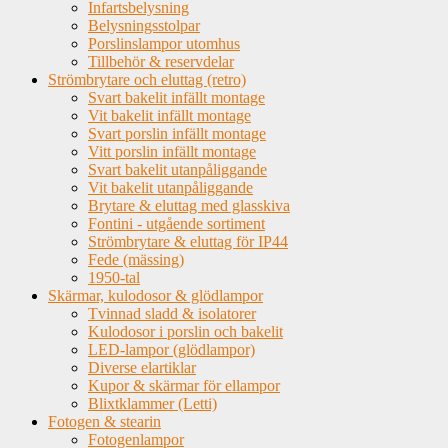
Infartsbelysning
Belysningsstolpar
Porslinslampor utomhus
Tillbehör & reservdelar
Strömbrytare och eluttag (retro)
Svart bakelit infällt montage
Vit bakelit infällt montage
Svart porslin infällt montage
Vitt porslin infällt montage
Svart bakelit utanpåliggande
Vit bakelit utanpåliggande
Brytare & eluttag med glasskiva
Fontini - utgående sortiment
Strömbrytare & eluttag för IP44
Fede (mässing)
1950-tal
Skärmar, kulodosor & glödlampor
Tvinnad sladd & isolatorer
Kulodosor i porslin och bakelit
LED-lampor (glödlampor)
Diverse elartiklar
Kupor & skärmar för ellampor
Blixtklammer (Letti)
Fotogen & stearin
Fotogenlampor