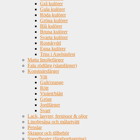
Grå kulörer
Gula kulörer
Röda kulörer
Gröna kulörer
Blå kulörer
Bruna kulörer
Svarta kulörer
Rostskydd
Egna kulörer
Triss i Apelsinfest
Matta linoljefärger
Falu rödfärg (slamfärger)
Konstnärsfärger
Vitt
Gult/orange
Rött
Violett/blått
Grönt
Jordfärger
Svart
Lack, lasyrer, fernissor & oljor
Linoljesåpa och målartvätt
Penslar
Skrapor och tillbehör
Speedheater (färgborttagning)