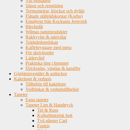
Vid eldstaden
Såpor och rengöring
Termometrar, klockor och dylikt
Flätade ståltrådskorgar (Korbo)
Emaljerat från Kockums Jernverk
Bleckplåt
Wilmas naturprodukter
Rakhyvlar & raktvålar
Trädgårdsredskap
Kaffebryggare med mera
För skrivbordet
Lädervård
Praktiska ting i hemmet
Dricksglas, vinglas & karaffer
Gjutjärnsventiler & sotluckor
Kakelugn & vedspis
Tillbehör till kakelugn
Vedhinkar & vedspistillbehör
Tapeter
Egna tapeter
Tapeter Lim & Handtryck
Tid & Rum
Kulturhistorisk bok
Två gånger Carl
Funkis