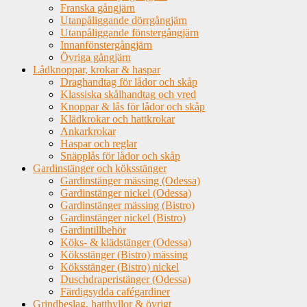
Franska gångjärn
Utanpåliggande dörrgångjärn
Utanpåliggande fönstergångjärn
Innanfönstergångjärn
Övriga gångjärn
Lådknoppar, krokar & haspar
Draghandtag för lådor och skåp
Klassiska skålhandtag och vred
Knoppar & lås för lådor och skåp
Klädkrokar och hattkrokar
Ankarkrokar
Haspar och reglar
Snäpplås för lådor och skåp
Gardinstänger och köksstänger
Gardinstänger mässing (Odessa)
Gardinstänger nickel (Odessa)
Gardinstänger mässing (Bistro)
Gardinstänger nickel (Bistro)
Gardintillbehör
Köks- & klädstänger (Odessa)
Köksstänger (Bistro) mässing
Köksstänger (Bistro) nickel
Duschdraperistänger (Odessa)
Färdigsydda cafégardiner
Grindbeslag, hatthyllor & övrigt