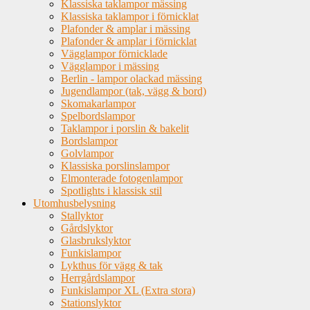
Klassiska taklampor mässing
Klassiska taklampor i förnicklat
Plafonder & amplar i mässing
Plafonder & amplar i förnicklat
Vägglampor förnicklade
Vägglampor i mässing
Berlin - lampor olackad mässing
Jugendlampor (tak, vägg & bord)
Skomakarlampor
Spelbordslampor
Taklampor i porslin & bakelit
Bordslampor
Golvlampor
Klassiska porslinslampor
Elmonterade fotogenlampor
Spotlights i klassisk stil
Utomhusbelysning
Stallyktor
Gårdslyktor
Glasbrukslyktor
Funkislampor
Lykthus för vägg & tak
Herrgårdslampor
Funkislampor XL (Extra stora)
Stationslyktor