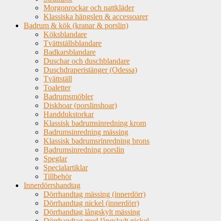
Morgonrockar och nattkläder
Klassiska hängslen & accessoarer
Badrum & kök (kranar & porslin)
Köksblandare
Tvättställsblandare
Badkarsblandare
Duschar och duschblandare
Duschdraperistänger (Odessa)
Tvättställ
Toaletter
Badrumsmöbler
Diskhoar (porslinshoar)
Handdukstorkar
Klassisk badrumsinredning krom
Badrumsinredning mässing
Klassisk badrumsrinredning brons
Badrumsinredning porslin
Speglar
Specialartiklar
Tillbehör
Innerdörrshandtag
Dörrhandtag mässing (innerdörr)
Dörrhandtag nickel (innerdörr)
Dörrhandtag långskylt mässing
Dörrhandtag med långskylt nickel