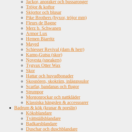
Jackor, anoraker och bussaronger
Tröjor & koftor
Skjortor och blusar
Pike Brothers (byxor, tröjor mm)
Fleurs de Bagne
Merz b. Schwanen
Armor Lux
Hemen Biarritz
Mayed
Schiesser Revival (dam & herr)
Kamo-Gutsu (skor)
Novesta (sneakers)
Tygvax Otter Wax
Skor
Hattar och huvudbonader
Skosnören, skokräm, inläggssulor
Scarfar, bandanas och flugor
Strumpor
Morgonrockar och nattkläder
Klassiska hängslen & accessoarer
Badrum & kök (kranar & porslin)
Köksblandare
Tvättställsblandare
Badkarsblandare
Duschar och duschblandare