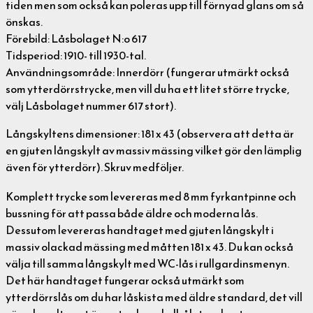
tiden men som också kan poleras upp till förnyad glans om så
önskas.
Förebild: Låsbolaget N:o 617
Tidsperiod: 1910- till 1930-tal.
Användningsområde: Innerdörr (fungerar utmärkt också
som ytterdörrstrycke, men vill du ha ett litet större trycke,
välj Låsbolaget nummer 617 stort).
Långskyltens dimensioner: 181 x 43 (observera att detta är
en gjuten långskylt av massiv mässing vilket gör den lämplig
även för ytterdörr). Skruv medföljer.
Komplett trycke som levereras med 8 mm fyrkantpinne och
bussning för att passa både äldre och moderna lås.
Dessutom levereras handtaget med gjuten långskylt i
massiv olackad mässing med måtten 181 x 43. Du kan också
välja till samma långskylt med WC-lås i rullgardinsmenyn.
Det här handtaget fungerar också utmärkt som
ytterdörrslås om du har låskista med äldre standard, det vill