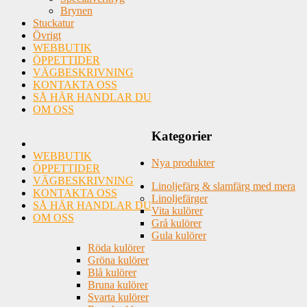
Brynen
Stuckatur
Övrigt
WEBBUTIK
ÖPPETTIDER
VÄGBESKRIVNING
KONTAKTA OSS
SÅ HÄR HANDLAR DU
OM OSS
Kategorier
WEBBUTIK
Nya produkter
ÖPPETTIDER
VÄGBESKRIVNING
Linoljefärg & slamfärg med mera
KONTAKTA OSS
Linoljefärger
SÅ HÄR HANDLAR DU
Vita kulörer
OM OSS
Grå kulörer
Gula kulörer
Röda kulörer
Gröna kulörer
Blå kulörer
Bruna kulörer
Svarta kulörer