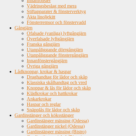
Innanfönster
Vädringsbeslag med mera
Stiftapparater & fönsterverktyg
Äkta linoljekitt
Fönsterremsor och fönstervadd
Gångjärn
Ofalsade (vanliga) lyftgångjärn
Överfalsade lyftgångjärn
Franska gångjärn
Utanpåliggande dörrgångjärn
Utanpåliggande fönstergångjärn
Innanfönstergångjärn
Övriga gångjärn
Lådknoppar, krokar & haspar
Draghandtag för lådor och skåp
Klassiska skålhandtag och vred
Knoppar & lås för lådor och skåp
Klädkrokar och hattkrokar
Ankarkrokar
Haspar och reglar
Snäpplås för lådor och skåp
Gardinstänger och köksstänger
Gardinstänger mässing (Odessa)
Gardinstänger nickel (Odessa)
Gardinstänger mässing (Bistro)