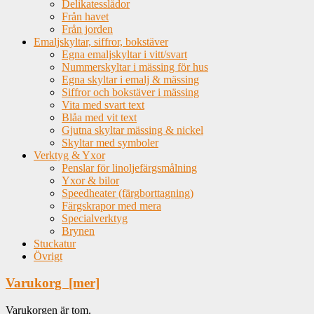
Delikatesslådor
Från havet
Från jorden
Emaljskyltar, siffror, bokstäver
Egna emaljskyltar i vitt/svart
Nummerskyltar i mässing för hus
Egna skyltar i emalj & mässing
Siffror och bokstäver i mässing
Vita med svart text
Blåa med vit text
Gjutna skyltar mässing & nickel
Skyltar med symboler
Verktyg & Yxor
Penslar för linoljefärgsmålning
Yxor & bilor
Speedheater (färgborttagning)
Färgskrapor med mera
Specialverktyg
Brynen
Stuckatur
Övrigt
Varukorg [mer]
Varukorgen är tom.