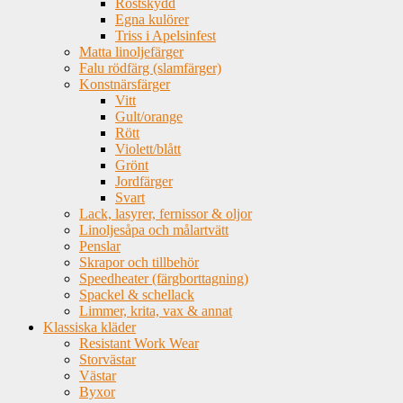
Rostskydd
Egna kulörer
Triss i Apelsinfest
Matta linoljefärger
Falu rödfärg (slamfärger)
Konstnärsfärger
Vitt
Gult/orange
Rött
Violett/blått
Grönt
Jordfärger
Svart
Lack, lasyrer, fernissor & oljor
Linoljesåpa och målartvätt
Penslar
Skrapor och tillbehör
Speedheater (färgborttagning)
Spackel & schellack
Limmer, krita, vax & annat
Klassiska kläder
Resistant Work Wear
Storvästar
Västar
Byxor