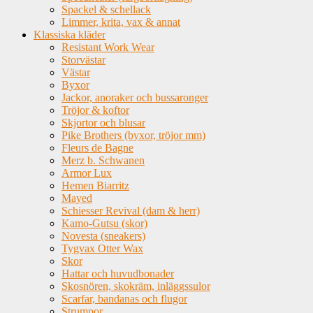
Spackel & schellack
Limmer, krita, vax & annat
Klassiska kläder
Resistant Work Wear
Storvästar
Västar
Byxor
Jackor, anoraker och bussaronger
Tröjor & koftor
Skjortor och blusar
Pike Brothers (byxor, tröjor mm)
Fleurs de Bagne
Merz b. Schwanen
Armor Lux
Hemen Biarritz
Mayed
Schiesser Revival (dam & herr)
Kamo-Gutsu (skor)
Novesta (sneakers)
Tygvax Otter Wax
Skor
Hattar och huvudbonader
Skosnören, skokräm, inläggssulor
Scarfar, bandanas och flugor
Strumpor