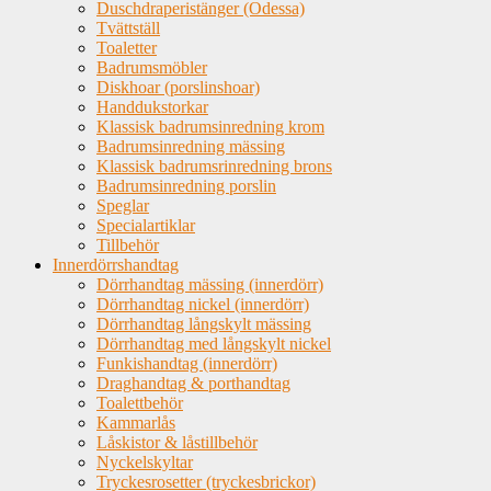
Duschdraperistänger (Odessa)
Tvättställ
Toaletter
Badrumsmöbler
Diskhoar (porslinshoar)
Handdukstorkar
Klassisk badrumsinredning krom
Badrumsinredning mässing
Klassisk badrumsrinredning brons
Badrumsinredning porslin
Speglar
Specialartiklar
Tillbehör
Innerdörrshandtag
Dörrhandtag mässing (innerdörr)
Dörrhandtag nickel (innerdörr)
Dörrhandtag långskylt mässing
Dörrhandtag med långskylt nickel
Funkishandtag (innerdörr)
Draghandtag & porthandtag
Toalettbehör
Kammarlås
Låskistor & låstillbehör
Nyckelskyltar
Tryckesrosetter (tryckesbrickor)