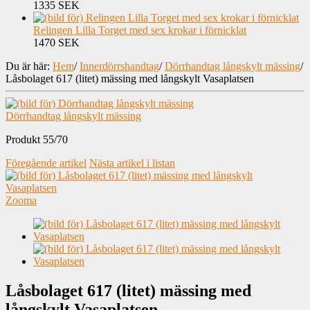
1335 SEK
Relingen Lilla Torget med sex krokar i förnicklat
1470 SEK
Du är här:
Hem
/
Innerdörrshandtag
/
Dörrhandtag långskylt mässing
/
Låsbolaget 617 (litet) mässing med långskylt Vasaplatsen
Dörrhandtag långskylt mässing
Produkt 55/70
Föregående artikel
Nästa artikel i listan
Zooma
Låsbolaget 617 (litet) mässing med
långskylt Vasaplatsen