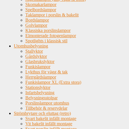
Skomakarlampor
Spelbordslampor
Taklampor i porslin & bakelit
Bordslampor
Golvlampor
Klassiska porslinslampor
Elmonterade fotogenlampor
Spotlights i klassisk stil
Utomhusbelysning
Stallyktor
Gårdslyktor
Glasbrukslyktor
Funkislampor
Lykthus för vägg & tak
Herrgårdslampor
Funkislampor XL (Extra stora)
Stationslyktor
Infartsbelysning
Belysningsstolpar
Porslinslampor utomhus
Tillbehör & reservdelar
Strömbrytare och eluttag (retro)
Svart bakelit infällt montage
Vit bakelit infällt montage
Svart porslin infällt montage