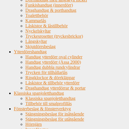
Funkishandtag (innerdörr)
Draghandtag & porthandtag
Toalettbehör
Kammarlås
Låskistor & låstillbehör
Nyckelskyltar
Tryckesrosetter (tryckesbrickor)
Långskyltar
Skjutdörrsbeslag
Ytterdörrshandtag
Handtag ytterdörr oval cylinder
Handtag ytterdörr (Assa 2000)
Handtag dubbla rundcylindrar
Trycken för tillhållarlås
Ringklockor & dörrkläppar
Låskistor & tillbehör ytterdörr
Draghandtag ytterdörrar & portar
Klassiska spanjoletthandtag
Klassiska spanjoletthandtag
Tillbehör till smalprofillås
Fönsterbeslag & fönsterverktyg
Stängningsbeslag för inåtgående
Stängningsbeslag för utåtgående
Hörnjärn