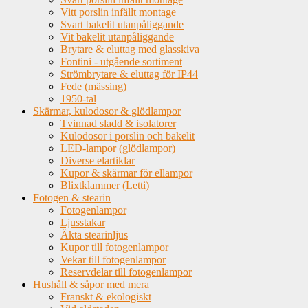
Vitt porslin infällt montage
Svart bakelit utanpåliggande
Vit bakelit utanpåliggande
Brytare & eluttag med glasskiva
Fontini - utgående sortiment
Strömbrytare & eluttag för IP44
Fede (mässing)
1950-tal
Skärmar, kulodosor & glödlampor
Tvinnad sladd & isolatorer
Kulodosor i porslin och bakelit
LED-lampor (glödlampor)
Diverse elartiklar
Kupor & skärmar för ellampor
Blixtklammer (Letti)
Fotogen & stearin
Fotogenlampor
Ljusstakar
Äkta stearinljus
Kupor till fotogenlampor
Vekar till fotogenlampor
Reservdelar till fotogenlampor
Hushåll & såpor med mera
Franskt & ekologiskt