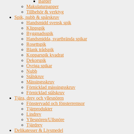
Bårder
Makulaturpapper
Tillbehör & verktyg
Spik, nubb & spårskruv
Handsmidd svensk spik
Klippspik
Byggnadsspik
Handsmidda, svartbrända spikar
Rosettspik
Blank trådspik
Kopparspik kvadrat
Dekorspik
Övriga spikar
Nubb
Stålskruv
Mässingsskruv
Förnicklad mässingsskruv
Förnicklad stålskruv
Tjära, drev och yllesnören
Fönstervadd och fönsterremsor
Tjärprodukter
Lindrev
Yllesnören/Ullsnöre
Tjärdrev
Delikatesser & Livsmedel