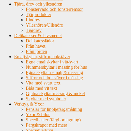
Tjära, drev och yllesnören
Fönstervadd och fönsterremsor
Tjärprodukter
Lindrev
Yllesnören/Ullsnöre
Tjärdrev
Delikatesser & Livsmedel
Delikatesslådor
Från havet
Från jorden
Emaljskyltar, siffror, bokstäver
Egna emaljskyltar i vitt/svart
Nummerskyltar i mässing för hus
Egna skyltar i emalj & mässing
Siffror och bokstäver i mässing
Vita med svart text
Blåa med vit text
Gjutna skyltar mässing & nickel
Skyltar med symboler
Verktyg & Yxor
Penslar för linoljefärgsmålning
Yxor & bilor
Speedheater (färgborttagning)
Färgskrapor med mera
Specialverktyg