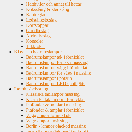
Hatthyllor och annat till hattar
Köksstång & klädstång
Kantreglar
Ledstångsbeslag
Dörrstoppar
Grindbeslag
Andra beslag
Konsoler
Takkrokar
Klassiska badrumslampor
Badrumslampor tak i förnicklat
Badrumslampor för tak i mässing
Badrumslampor vägg i förnicklat
Badrumslampor för vägg i mässing
Badrumslampor i porslin
Badrumslampor LED spotlights
Inomhusbelysning
Klassiska taklampor mässing
Klassiska taklampor i förnicklat
Plafonder & amplar i mässing
Plafonder & amplar i förnicklat
Vägglampor förnicklade
Vägglampor i mässing
Berlin - lampor olackad mässing
Jugendlampor (tak, vägg & bord)