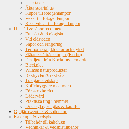
Ljusstakar
Äkta stearinljus
Kupor till fotogenlampor
Vekar till fotogenlampor
Reservdelar till fotogenlampor
Hushåll & såpor med mera
Franskt & ekologiskt
Vid eldstaden
Såpor och rengöring
Termometrar, klockor och dylikt
Flätade ståltrådskorgar (Korbo)
Emaljerat från Kockums Jernverk
Bleckplåt
Wilmas naturprodukter
Rakhyvlar & raktvålar
Trädgårdsredskap
Kaffebryggare med mera
För skrivbordet
Lädervård
Praktiska ting i hemmet
Dricksglas, vinglas & karaffer
Gjutjärnsventiler & sotluckor
Kakelugn & vedspis
Tillbehör till kakelugn
Vedhinkar & vedspistillbehör