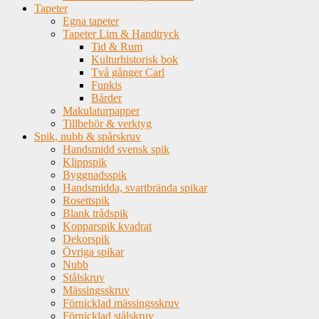
Tapeter
Egna tapeter
Tapeter Lim & Handtryck
Tid & Rum
Kulturhistorisk bok
Två gånger Carl
Funkis
Bårder
Makulaturpapper
Tillbehör & verktyg
Spik, nubb & spårskruv
Handsmidd svensk spik
Klippspik
Byggnadsspik
Handsmidda, svartbrända spikar
Rosettspik
Blank trådspik
Kopparspik kvadrat
Dekorspik
Övriga spikar
Nubb
Stålskruv
Mässingsskruv
Förnicklad mässingsskruv
Förnicklad stålskruv