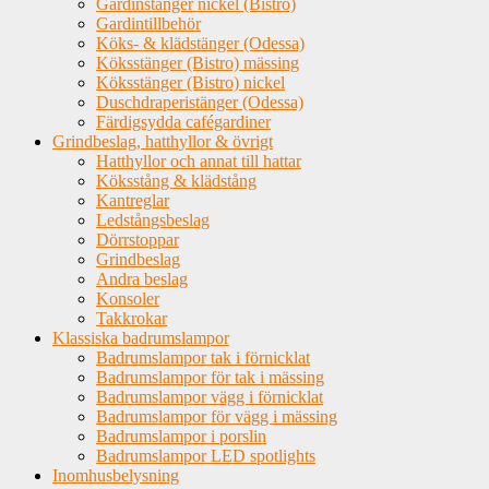
Gardinstänger nickel (Bistro)
Gardintillbehör
Köks- & klädstänger (Odessa)
Köksstänger (Bistro) mässing
Köksstänger (Bistro) nickel
Duschdraperistänger (Odessa)
Färdigsydda cafégardiner
Grindbeslag, hatthyllor & övrigt
Hatthyllor och annat till hattar
Köksstång & klädstång
Kantreglar
Ledstångsbeslag
Dörrstoppar
Grindbeslag
Andra beslag
Konsoler
Takkrokar
Klassiska badrumslampor
Badrumslampor tak i förnicklat
Badrumslampor för tak i mässing
Badrumslampor vägg i förnicklat
Badrumslampor för vägg i mässing
Badrumslampor i porslin
Badrumslampor LED spotlights
Inomhusbelysning