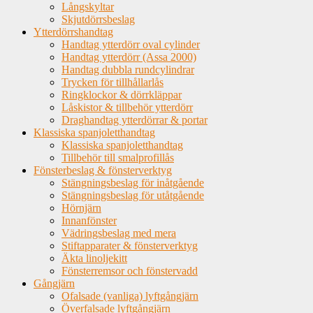
Långskyltar
Skjutdörrsbeslag
Ytterdörrshandtag
Handtag ytterdörr oval cylinder
Handtag ytterdörr (Assa 2000)
Handtag dubbla rundcylindrar
Trycken för tillhållarlås
Ringklockor & dörrkläppar
Låskistor & tillbehör ytterdörr
Draghandtag ytterdörrar & portar
Klassiska spanjoletthandtag
Klassiska spanjoletthandtag
Tillbehör till smalprofillås
Fönsterbeslag & fönsterverktyg
Stängningsbeslag för inåtgående
Stängningsbeslag för utåtgående
Hörnjärn
Innanfönster
Vädringsbeslag med mera
Stiftapparater & fönsterverktyg
Äkta linoljekitt
Fönsterremsor och fönstervadd
Gångjärn
Ofalsade (vanliga) lyftgångjärn
Överfalsade lyftgångjärn