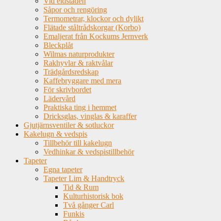
Vid eldstaden
Såpor och rengöring
Termometrar, klockor och dylikt
Flätade ståltrådskorgar (Korbo)
Emaljerat från Kockums Jernverk
Bleckplåt
Wilmas naturprodukter
Rakhyvlar & raktvålar
Trädgårdsredskap
Kaffebryggare med mera
För skrivbordet
Lädervård
Praktiska ting i hemmet
Dricksglas, vinglas & karaffer
Gjutjärnsventiler & sotluckor
Kakelugn & vedspis
Tillbehör till kakelugn
Vedhinkar & vedspistillbehör
Tapeter
Egna tapeter
Tapeter Lim & Handtryck
Tid & Rum
Kulturhistorisk bok
Två gånger Carl
Funkis