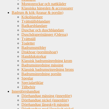
Morgonrockar och nattkläder
Klassiska hängslen & accessoarer
Badrum & kök (kranar & porslin)
Köksblandare
Tvättställsblandare
Badkarsblandare
Duschar och duschblandare
Duschdraperistänger (Odessa)
Tvättställ
Toaletter
Badrumsmöbler
Diskhoar (porslinshoar)
Handdukstorkar
Klassisk badrumsinredning krom
Badrumsinredning mässing
Klassisk badrumsrinredning brons
Badrumsinredning porslin
Speglar
Specialartiklar
Tillbehör
Innerdörrshandtag
Dörrhandtag mässing (innerdörr)
Dörrhandtag nickel (innerdörr)
Dörrhandtag långskylt mässing
Dörrhandtag med långskylt nickel