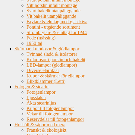
Vitt porslin infällt montage
Svart bakelit utanpåliggande
Vit bakelit utanpåliggande
Brytare & eluttag med glasskiva
Fontini - utgående sortiment
Strömbrytare & eluttag för IP44
Fede (mässing)
1950-tal
Skärmar, kulodosor & glödlampor
Tvinnad sladd & isolatorer
Kulodosor i porslin och bakelit
LED-lampor (glödlampor)
Diverse elartiklar
Kupor & skärmar för ellampor
Blixtklammer (Letti)
Fotogen & stearin
Fotogenlampor
Ljusstakar
Äkta stearinljus
Kupor till fotogenlampor
Vekar till fotogenlampor
Reservdelar till fotogenlampor
Hushåll & såpor med mera
Franskt & ekologiskt