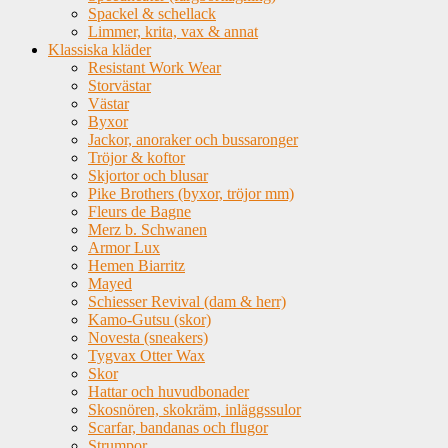
Spackel & schellack
Limmer, krita, vax & annat
Klassiska kläder
Resistant Work Wear
Storvästar
Västar
Byxor
Jackor, anoraker och bussaronger
Tröjor & koftor
Skjortor och blusar
Pike Brothers (byxor, tröjor mm)
Fleurs de Bagne
Merz b. Schwanen
Armor Lux
Hemen Biarritz
Mayed
Schiesser Revival (dam & herr)
Kamo-Gutsu (skor)
Novesta (sneakers)
Tygvax Otter Wax
Skor
Hattar och huvudbonader
Skosnören, skokräm, inläggssulor
Scarfar, bandanas och flugor
Strumpor