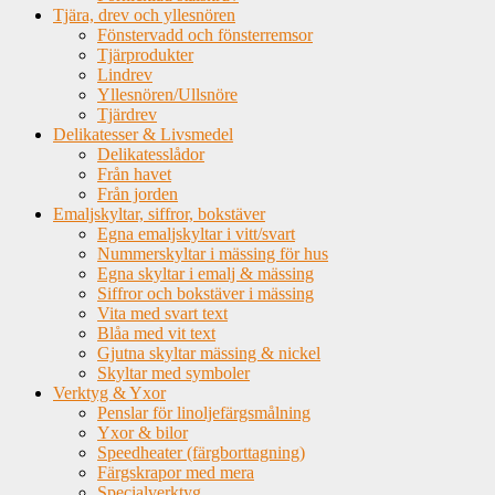
Tjära, drev och yllesnören
Fönstervadd och fönsterremsor
Tjärprodukter
Lindrev
Yllesnören/Ullsnöre
Tjärdrev
Delikatesser & Livsmedel
Delikatesslådor
Från havet
Från jorden
Emaljskyltar, siffror, bokstäver
Egna emaljskyltar i vitt/svart
Nummerskyltar i mässing för hus
Egna skyltar i emalj & mässing
Siffror och bokstäver i mässing
Vita med svart text
Blåa med vit text
Gjutna skyltar mässing & nickel
Skyltar med symboler
Verktyg & Yxor
Penslar för linoljefärgsmålning
Yxor & bilor
Speedheater (färgborttagning)
Färgskrapor med mera
Specialverktyg