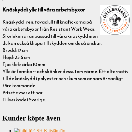
Knäskydd i ylle till våra arbetsbyxor
Knäskydd i ren, tovad ull till knäfickorna på
våra arbetsbyxor från Resistant Work Wear.
Storleken är anpassad till våra knäskydd men
du kan också klippa till skydden om du så önskar.
Bredd: 17 cm
Höjd: 25,5 cm
Tjocklek: cirka 10 mm
Ylle är formbart och skänker dessutom värme. Ett alternativ
till de knäskydd i polyester och skum som annars är vanligt
förekommande.
Priset avser ett par.
Tillverkade i Sverige.
Kunder köpte även