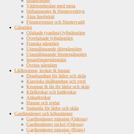
Innanfönster
Vädringsbeslag med mera
Stiftapparater & fönsterverktyg
Äkta linoljekitt
Fönsterremsor och fönstervadd
Gångjärn
Ofalsade (vanliga) lyftgångjärn
Överfalsade lyftgångjärn
Franska gångjärn
Utanpåliggande dörrgångjärn
Utanpåliggande fönstergångjärn
Innanfönstergångjärn
Övriga gångjärn
Lådknoppar, krokar & haspar
Draghandtag för lådor och skåp
Klassiska skålhandtag och vred
Knoppar & lås för lådor och skåp
Klädkrokar och hattkrokar
Ankarkrokar
Haspar och reglar
Snäpplås för lådor och skåp
Gardinstänger och köksstänger
Gardinstänger mässing (Odessa)
Gardinstänger nickel (Odessa)
Gardinstänger mässing (Bistro)