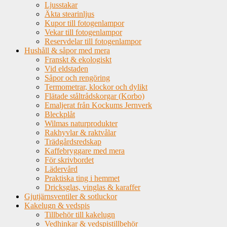
Ljusstakar
Äkta stearinljus
Kupor till fotogenlampor
Vekar till fotogenlampor
Reservdelar till fotogenlampor
Hushåll & såpor med mera
Franskt & ekologiskt
Vid eldstaden
Såpor och rengöring
Termometrar, klockor och dylikt
Flätade ståltrådskorgar (Korbo)
Emaljerat från Kockums Jernverk
Bleckplåt
Wilmas naturprodukter
Rakhyvlar & raktvålar
Trädgårdsredskap
Kaffebryggare med mera
För skrivbordet
Lädervård
Praktiska ting i hemmet
Dricksglas, vinglas & karaffer
Gjutjärnsventiler & sotluckor
Kakelugn & vedspis
Tillbehör till kakelugn
Vedhinkar & vedspistillbehör