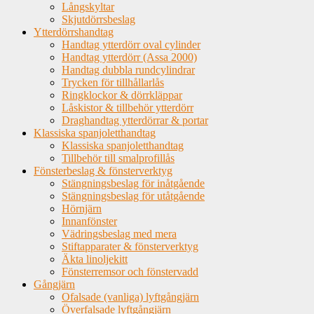
Långskyltar
Skjutdörrsbeslag
Ytterdörrshandtag
Handtag ytterdörr oval cylinder
Handtag ytterdörr (Assa 2000)
Handtag dubbla rundcylindrar
Trycken för tillhållarlås
Ringklockor & dörrkläppar
Låskistor & tillbehör ytterdörr
Draghandtag ytterdörrar & portar
Klassiska spanjoletthandtag
Klassiska spanjoletthandtag
Tillbehör till smalprofillås
Fönsterbeslag & fönsterverktyg
Stängningsbeslag för inåtgående
Stängningsbeslag för utåtgående
Hörnjärn
Innanfönster
Vädringsbeslag med mera
Stiftapparater & fönsterverktyg
Äkta linoljekitt
Fönsterremsor och fönstervadd
Gångjärn
Ofalsade (vanliga) lyftgångjärn
Överfalsade lyftgångjärn