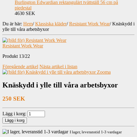
Burlington Edwardian rektangulärt tvättställ 56 cm på
piedestal
4630 SEK
Du är här:
Hem
/
Klassiska kläder
/
Resistant Work Wear
/
Knäskydd i
ylle till våra arbetsbyxor
Resistant Work Wear
Produkt 13/22
Föregående artikel
Nästa artikel i listan
Zooma
Knäskydd i ylle till våra arbetsbyxor
250 SEK
Lägg i korg:
I lager, leveranstid 1-3 vardagar