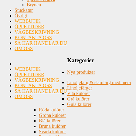
Brynen
Stuckatur
Övrigt
WEBBUTIK
ÖPPETTIDER
VÄGBESKRIVNING
KONTAKTA OSS
SÅ HÄR HANDLAR DU
OM OSS
Kategorier
WEBBUTIK
Nya produkter
ÖPPETTIDER
VÄGBESKRIVNING
Linoljefärg & slamfärg med mera
KONTAKTA OSS
Linoljefärger
SÅ HÄR HANDLAR DU
Vita kulörer
OM OSS
Grå kulörer
Gula kulörer
Röda kulörer
Gröna kulörer
Blå kulörer
Bruna kulörer
Svarta kulörer