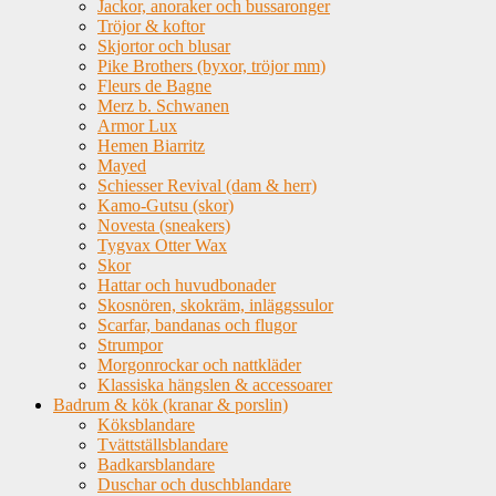
Jackor, anoraker och bussaronger
Tröjor & koftor
Skjortor och blusar
Pike Brothers (byxor, tröjor mm)
Fleurs de Bagne
Merz b. Schwanen
Armor Lux
Hemen Biarritz
Mayed
Schiesser Revival (dam & herr)
Kamo-Gutsu (skor)
Novesta (sneakers)
Tygvax Otter Wax
Skor
Hattar och huvudbonader
Skosnören, skokräm, inläggssulor
Scarfar, bandanas och flugor
Strumpor
Morgonrockar och nattkläder
Klassiska hängslen & accessoarer
Badrum & kök (kranar & porslin)
Köksblandare
Tvättställsblandare
Badkarsblandare
Duschar och duschblandare