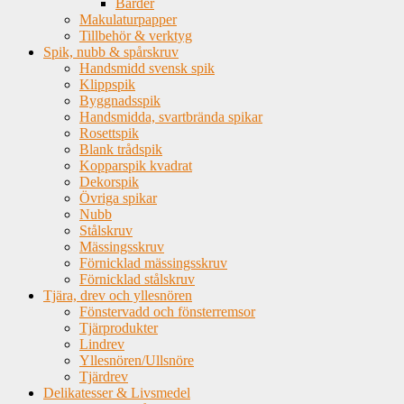
Bårder
Makulaturpapper
Tillbehör & verktyg
Spik, nubb & spårskruv
Handsmidd svensk spik
Klippspik
Byggnadsspik
Handsmidda, svartbrända spikar
Rosettspik
Blank trådspik
Kopparspik kvadrat
Dekorspik
Övriga spikar
Nubb
Stålskruv
Mässingsskruv
Förnicklad mässingsskruv
Förnicklad stålskruv
Tjära, drev och yllesnören
Fönstervadd och fönsterremsor
Tjärprodukter
Lindrev
Yllesnören/Ullsnöre
Tjärdrev
Delikatesser & Livsmedel