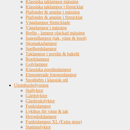
Klassiska taklampor mässing
Klassiska taklampor i förnicklat
Plafonder & amplar i mässing
Plafonder & amplar i förnicklat
Vägglampor förnicklade
Vägglampor i mässing
Berlin - lampor olackad mässing
Jugendlampor (tak, vägg & bord)
Skomakarlampor
Spelbordslampor
Taklampor i porslin & bakelit
Bordslampor
Golvlampor
Klassiska porslinslampor
Elmonterade fotogenlampor
Spotlights i klassisk stil
Utomhusbelysning
Stallyktor
Gårdslyktor
Glasbrukslyktor
Funkislampor
Lykthus för vägg & tak
Herrgårdslampor
Funkislampor XL (Extra stora)
Stationslyktor