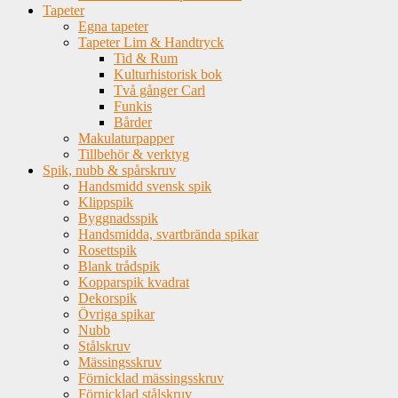
Tapeter
Egna tapeter
Tapeter Lim & Handtryck
Tid & Rum
Kulturhistorisk bok
Två gånger Carl
Funkis
Bårder
Makulaturpapper
Tillbehör & verktyg
Spik, nubb & spårskruv
Handsmidd svensk spik
Klippspik
Byggnadsspik
Handsmidda, svartbrända spikar
Rosettspik
Blank trådspik
Kopparspik kvadrat
Dekorspik
Övriga spikar
Nubb
Stålskruv
Mässingsskruv
Förnicklad mässingsskruv
Förnicklad stålskruv