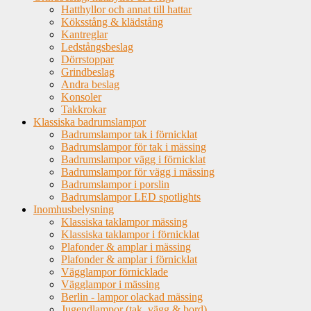
Hatthyllor och annat till hattar
Köksstång & klädstång
Kantreglar
Ledstångsbeslag
Dörrstoppar
Grindbeslag
Andra beslag
Konsoler
Takkrokar
Klassiska badrumslampor
Badrumslampor tak i förnicklat
Badrumslampor för tak i mässing
Badrumslampor vägg i förnicklat
Badrumslampor för vägg i mässing
Badrumslampor i porslin
Badrumslampor LED spotlights
Inomhusbelysning
Klassiska taklampor mässing
Klassiska taklampor i förnicklat
Plafonder & amplar i mässing
Plafonder & amplar i förnicklat
Vägglampor förnicklade
Vägglampor i mässing
Berlin - lampor olackad mässing
Jugendlampor (tak, vägg & bord)