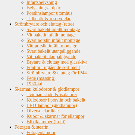
Infartsbelysning
Belysningsstolpar
Porslinslampor utomhus
Tillbehör & reservdelar
Strömbrytare och eluttag (retro)
Svart bakelit infällt montage
Vit bakelit infällt montage
Svart porslin infällt montage
Vitt porslin infällt montage
Svart bakelit utanpåliggande
Vit bakelit utanpåliggande
Brytare & eluttag med glasskiva
Fontini - utgående sortiment
Strömbrytare & eluttag för IP44
Fede (mässing)
1950-tal
Skärmar, kulodosor & glödlampor
Tvinnad sladd & isolatorer
Kulodosor i porslin och bakelit
LED-lampor (glödlampor)
Diverse elartiklar
Kupor & skärmar för ellampor
Blixtklammer (Letti)
Fotogen & stearin
Fotogenlampor