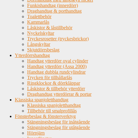
Funkishandtag (innerdörr)
Draghandtag & porthandtag
Toalettbehör
Kammarlås
Låskistor & låstillbehör
Nyckelskyltar
Tryckesrosetter (tryckesbrickor)
Långskyltar
Skjutdörrsbeslag
Ytterdörrshandtag
Handtag ytterdörr oval cylinder
Handtag ytterdörr (Assa 2000)
Handtag dubbla rundcylindrar
Trycken för tillhållarlås
Ringklockor & dörrkläppar
Låskistor & tillbehör ytterdörr
Draghandtag ytterdörrar & portar
Klassiska spanjoletthandtag
Klassiska spanjoletthandtag
Tillbehör till smalprofillås
Fönsterbeslag & fönsterverktyg
Stängningsbeslag för inåtgående
Stängningsbeslag för utåtgående
Hörnjärn