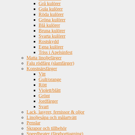
Grå kulörer
Gula kulörer
Röda kulörer
Gröna kulörer
Blå kulörer
Bruna kulörer
Svarta kulörer
Rostskydd
Egna kulörer
Triss i Apelsinfest
Matta linoljefärger
Falu rödfärg (slamfärger)
Konstnärsfärger
Vitt
Gult/orange
Rött
Violett/blått
Grönt
Jordfärger
Svart
Lack, lasyrer, fernissor & oljor
Linoljesåpa och målartvätt
Penslar
Skrapor och tillbehör
Speedheater (färgborttagning)