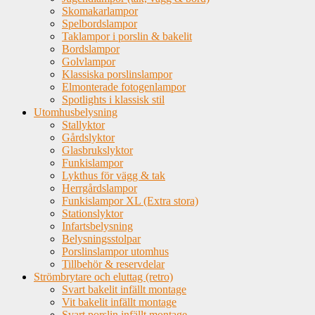
Skomakarlampor
Spelbordslampor
Taklampor i porslin & bakelit
Bordslampor
Golvlampor
Klassiska porslinslampor
Elmonterade fotogenlampor
Spotlights i klassisk stil
Utomhusbelysning
Stallyktor
Gårdslyktor
Glasbrukslyktor
Funkislampor
Lykthus för vägg & tak
Herrgårdslampor
Funkislampor XL (Extra stora)
Stationslyktor
Infartsbelysning
Belysningsstolpar
Porslinslampor utomhus
Tillbehör & reservdelar
Strömbrytare och eluttag (retro)
Svart bakelit infällt montage
Vit bakelit infällt montage
Svart porslin infällt montage