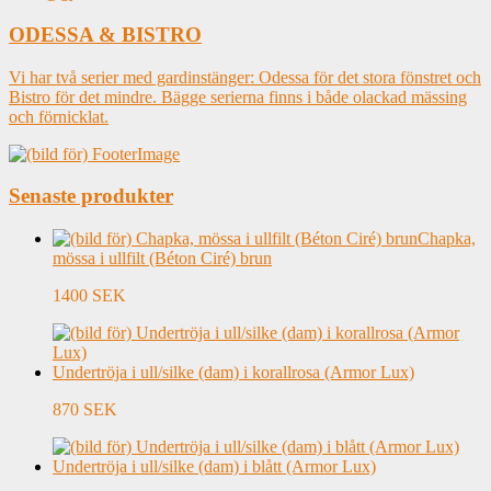
ODESSA & BISTRO
Vi har två serier med gardinstänger: Odessa för det stora fönstret och
Bistro för det mindre. Bägge serierna finns i både olackad mässing
och förnicklat.
Senaste produkter
Chapka,
mössa i ullfilt (Béton Ciré) brun
1400 SEK
Undertröja i ull/silke (dam) i korallrosa (Armor Lux)
870 SEK
Undertröja i ull/silke (dam) i blått (Armor Lux)