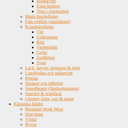
Rostskydd
Egna kulörer
Triss i Apelsinfest
Matta linoljefärger
Falu rödfärg (slamfärger)
Konstnärsfärger
Vitt
Gult/orange
Rött
Violett/blått
Grönt
Jordfärger
Svart
Lack, lasyrer, fernissor & oljor
Linoljesåpa och målartvätt
Penslar
Skrapor och tillbehör
Speedheater (färgborttagning)
Spackel & schellack
Limmer, krita, vax & annat
Klassiska kläder
Resistant Work Wear
Storvästar
Västar
Byxor