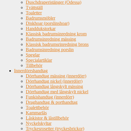
Duschdraperistänger (Odessa)
Tvättställ
Toaletter
Badrumsmöbler
Diskhoar (porslinshoar)
Handdukstorkar
Klassisk badrumsinredning krom
Badrumsinredning mässing
Klassisk badrumsrinredning brons
Badrumsinredning porslin
Speglar
Specialartiklar
Tillbehör
Innerdörrshandtag
Dörrhandtag mässing (innerdörr)
Dörrhandtag nickel (innerdörr)
Dörrhandtag långskylt mässing
Dörrhandtag med långskylt nickel
Funkishandtag (innerdörr)
Draghandtag & porthandtag
Toalettbehör
Kammarlås
Låskistor & låstillbehör
Nyckelskyltar
Tryckesrosetter (tryckesbrickor)