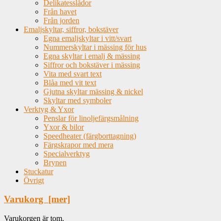
Delikatesslådor
Från havet
Från jorden
Emaljskyltar, siffror, bokstäver
Egna emaljskyltar i vitt/svart
Nummerskyltar i mässing för hus
Egna skyltar i emalj & mässing
Siffror och bokstäver i mässing
Vita med svart text
Blåa med vit text
Gjutna skyltar mässing & nickel
Skyltar med symboler
Verktyg & Yxor
Penslar för linoljefärgsmålning
Yxor & bilor
Speedheater (färgborttagning)
Färgskrapor med mera
Specialverktyg
Brynen
Stuckatur
Övrigt
Varukorg [mer]
Varukorgen är tom.