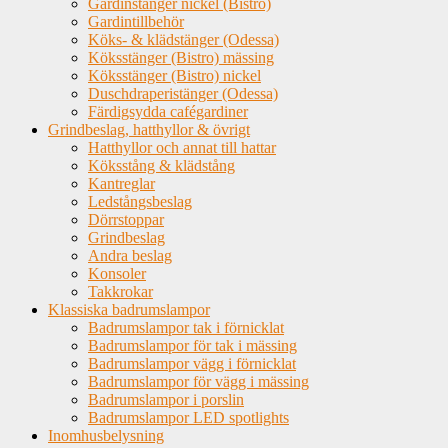
Gardinstänger nickel (Bistro)
Gardintillbehör
Köks- & klädstänger (Odessa)
Köksstänger (Bistro) mässing
Köksstänger (Bistro) nickel
Duschdraperistänger (Odessa)
Färdigsydda cafégardiner
Grindbeslag, hatthyllor & övrigt
Hatthyllor och annat till hattar
Köksstång & klädstång
Kantreglar
Ledstångsbeslag
Dörrstoppar
Grindbeslag
Andra beslag
Konsoler
Takkrokar
Klassiska badrumslampor
Badrumslampor tak i förnicklat
Badrumslampor för tak i mässing
Badrumslampor vägg i förnicklat
Badrumslampor för vägg i mässing
Badrumslampor i porslin
Badrumslampor LED spotlights
Inomhusbelysning