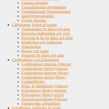
Franska gångjärn
Utanpåliggande dörrgångjärn
Utanpåliggande fönstergångjärn
Innanfönstergångjärn
Övriga gångjärn
Lådknoppar, krokar & haspar
Draghandtag för lådor och skåp
Klassiska skålhandtag och vred
Knoppar & lås för lådor och skåp
Klädkrokar och hattkrokar
Ankarkrokar
Haspar och reglar
Snäpplås för lådor och skåp
Gardinstänger och köksstänger
Gardinstänger mässing (Odessa)
Gardinstänger nickel (Odessa)
Gardinstänger mässing (Bistro)
Gardinstänger nickel (Bistro)
Gardintillbehör
Köks- & klädstänger (Odessa)
Köksstänger (Bistro) mässing
Köksstänger (Bistro) nickel
Duschdraperistänger (Odessa)
Färdigsydda cafégardiner
Grindbeslag, hatthyllor & övrigt