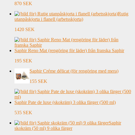
870 SEK
Rutig
utanpåskjorta i flanell (arbetsskjorta)
1420 SEK
Saphir Reno Mat (rengöring för läder) från franska Saphir
195 SEK
Saphir Créme délicat (för rengöring med mera)
155 SEK
Saphir Pate de luxe (skokräm) 3 olika färger (500 ml)
535 SEK
Saphir
skokräm (50 ml) 9 olika färger