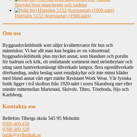
Storväst brun manchester och vadmal
Hörnjärn 5152 (korrugerat) (1900-talet)
Om oss
Byggnadsvårdsbutik som säljer kvalitetsvaror för hus och
människor. Vi har allt man kan begära av en välsorterad
byggnadsvårdsbutik plus mycket annat, som blandare och porslin
för badrum och kök, ett omfattande sortiment med strömbrytare och
uttag samt hantverksmässigt tillverkade lampor, flera egentillverkade
dörrhandtag, andra beslag samt emaljskyltar och inte minst kläder
med bland annat vårt eget märke Resistant Work Wear. Vår fysiska
butik ligger i två skolhus från 1920-talet i norra Skaraborg mer eller
mindre mittemellan Mariestad, Skövde, Tibro, Töreboda, Hjo och
Karlsborg.
Kontakta oss
Bellefors Tibergs skola 545 95 Moholm
0500 400 450
0708 369 329
butik@gyllenhak.se