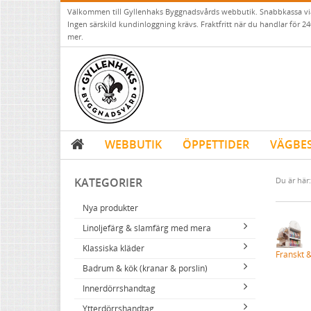
Välkommen till Gyllenhaks Byggnadsvårds webbutik. Snabbkassa v
Ingen särskild kundinloggning krävs. Fraktfritt när du handlar för 24
mer.
WEBBUTIK
ÖPPETTIDER
VÄGBE
KATEGORIER
Du är här:
Nya produkter
Linoljefärg & slamfärg med mera
Klassiska kläder
Linoljefärger
Franskt &
Badrum & kök (kranar & porslin)
Matta linoljefärger
Resistant Work Wear
Vita kulörer
Innerdörrshandtag
Falu rödfärg (slamfärger)
Storvästar
Köksblandare
Grå kulörer
Ytterdörrshandtag
Konstnärsfärger
Västar
Tvättställsblandare
Dörrhandtag mässing (innerdörr)
Gula kulörer