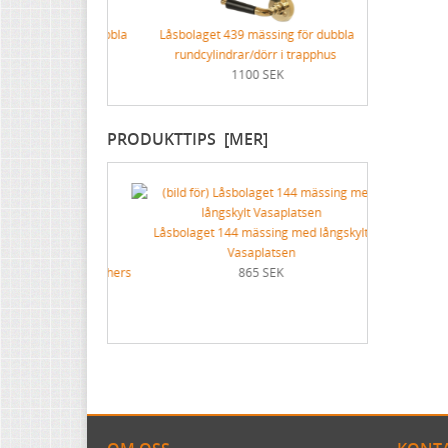
mässing för dubbla
Låsbolaget 439 mässing för dubbla
rar
rundcylindrar/dörr i trapphus
K
1100 SEK
PRODUKTTIPS [MER]
Låsbolaget 144 mässing med långskylt
Vasaplatsen
arta (Pike Brothers
865 SEK
ks)
K