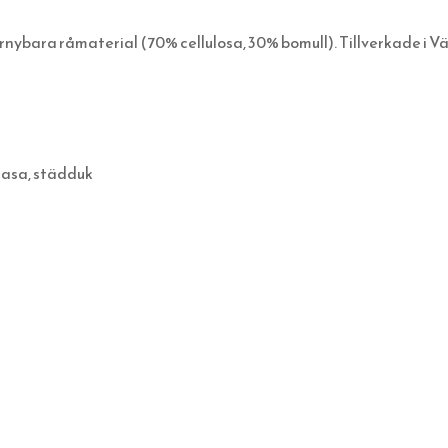
rnybara råmaterial (70% cellulosa, 30% bomull). Tillverkade i V
rasa, städduk