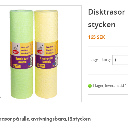
Disktrasor 
stycken
165 SEK
Lägg i korg:
I lager, leveranstid 
a
rasor på rulle, avrivningsbara, 12 stycken