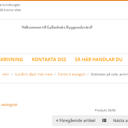
ia kundkorgen.
00 kronor eller
Välkommen till Gyllenhaks Byggnadsvård!
SKRIVNING
KONTAKTA OSS
SÅ HÄR HANDLAR DU
Hem
/
Hushåll & såpor med mera
/
Franskt & ekologiskt
/
Disktrasor på rulle, avriv
 ekologiskt
Produkt 35/65
Föregående artikel
Nästa ar