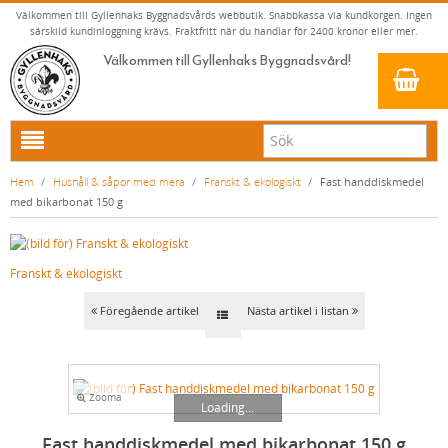
Välkommen till Gyllenhaks Byggnadsvårds webbutik. Snabbkassa via kundkorgen. Ingen
särskild kundinloggning krävs. Fraktfritt när du handlar för 2400 kronor eller mer.
Välkommen till Gyllenhaks Byggnadsvård!
HEM
Hem
/
Hushåll & såpor med mera
/
Franskt & ekologiskt
/
Fast handdiskmedel
med bikarbonat 150 g
NYA PRODUKTER
LINOLJEFÄRG & SLAMFÄRG MED MERA
Franskt & ekologiskt
KLASSISKA KLÄDER
LINOLJEFÄRGER
BADRUM & KÖK (KRANAR & PORSLIN)
MATTA LINOLJEFÄRGER
RESISTANT WORK WEAR
VITA KULÖRER
Föregående artikel
Nästa artikel i listan
INNERDÖRRSHANDTAG
FALU RÖDFÄRG (SLAMFÄRGER)
STORVÄSTAR
KÖKSBLANDARE
GRÅ KULÖRER
YTTERDÖRRSHANDTAG
KONSTNÄRSFÄRGER
VÄSTAR
TVÄTTSTÄLLSBLANDARE
DÖRRHANDTAG MÄSSING (INNERDÖRR)
GULA KULÖRER
Zooma
KLASSISKA SPANJOLETTHANDTAG
LACK, LASYRER, FERNISSOR & OLJOR
BYXOR
BADKARSBLANDARE
DÖRRHANDTAG NICKEL (INNERDÖRR)
HANDTAG YTTERDÖRR OVAL CYLINDER
RÖDA KULÖRER
VITT
Loading...
FÖNSTERBESLAG & FÖNSTERVERKTYG
LINOLJESÅPA OCH MÅLARTVÄTT
JACKOR, ANORAKER OCH BUSSARONGER
DUSCHAR OCH DUSCHBLANDARE
DÖRRHANDTAG LÅNGSKYLT MÄSSING
HANDTAG YTTERDÖRR (ASSA 2000)
KLASSISKA SPANJOLETTHANDTAG
Fast handdiskmedel med bikarbonat 150 g
GRÖNA KULÖRER
GULT/ORANGE