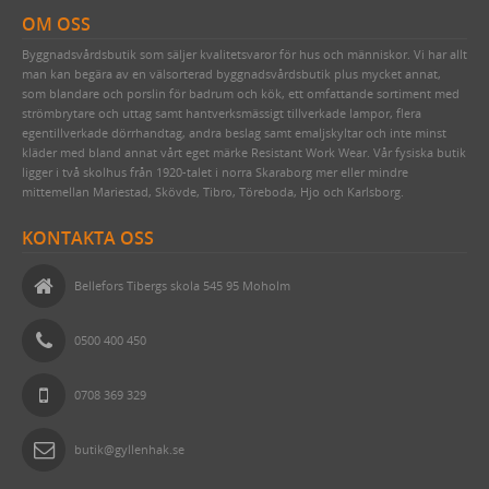
OM OSS
KAKELUGN & VEDSPIS
Byggnadsvårdsbutik som säljer kvalitetsvaror för hus och människor. Vi har allt
TAPETER
TILLBEHÖR TILL KAKELUGN
man kan begära av en välsorterad byggnadsvårdsbutik plus mycket annat,
som blandare och porslin för badrum och kök, ett omfattande sortiment med
SPIK, NUBB & SPÅRSKRUV
VEDHINKAR & VEDSPISTILLBEHÖR
EGNA TAPETER
strömbrytare och uttag samt hantverksmässigt tillverkade lampor, flera
TJÄRA, DREV OCH YLLESNÖREN
TAPETER LIM & HANDTRYCK
HANDSMIDD SVENSK SPIK
egentillverkade dörrhandtag, andra beslag samt emaljskyltar och inte minst
kläder med bland annat vårt eget märke Resistant Work Wear. Vår fysiska butik
DELIKATESSER & LIVSMEDEL
MAKULATURPAPPER
KLIPPSPIK
FÖNSTERVADD OCH FÖNSTERREMSOR
TID & RUM
ligger i två skolhus från 1920-talet i norra Skaraborg mer eller mindre
mittemellan Mariestad, Skövde, Tibro, Töreboda, Hjo och Karlsborg.
EMALJSKYLTAR, SIFFROR, BOKSTÄVER
TILLBEHÖR & VERKTYG
BYGGNADSSPIK
TJÄRPRODUKTER
DELIKATESSLÅDOR
KULTURHISTORISK BOK
KONTAKTA OSS
VERKTYG & YXOR
HANDSMIDDA, SVARTBRÄNDA SPIKAR
LINDREV
FRÅN HAVET
EGNA EMALJSKYLTAR I VITT/SVART
TVÅ GÅNGER CARL
STUCKATUR
ROSETTSPIK
YLLESNÖREN/ULLSNÖRE
FRÅN JORDEN
NUMMERSKYLTAR I MÄSSING FÖR HUS
PENSLAR FÖR LINOLJEFÄRGSMÅLNING
FUNKIS
Bellefors Tibergs skola 545 95 Moholm
ÖVRIGT
BLANK TRÅDSPIK
TJÄRDREV
EGNA SKYLTAR I EMALJ & MÄSSING
YXOR & BILOR
BÅRDER
0500 400 450
WEBBUTIK
KOPPARSPIK KVADRAT
SIFFROR OCH BOKSTÄVER I MÄSSING
SPEEDHEATER (FÄRGBORTTAGNING)
ÖPPETTIDER
DEKORSPIK
VITA MED SVART TEXT
FÄRGSKRAPOR MED MERA
0708 369 329
VÄGBESKRIVNING
ÖVRIGA SPIKAR
BLÅA MED VIT TEXT
SPECIALVERKTYG
butik@gyllenhak.se
KONTAKTA OSS
NUBB
GJUTNA SKYLTAR MÄSSING & NICKEL
BRYNEN