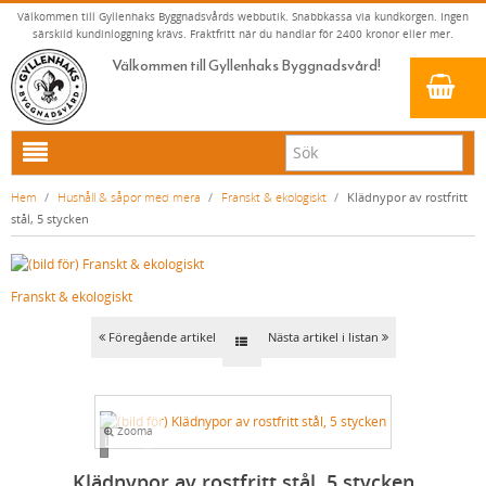
Välkommen till Gyllenhaks Byggnadsvårds webbutik. Snabbkassa via kundkorgen. Ingen
särskild kundinloggning krävs. Fraktfritt när du handlar för 2400 kronor eller mer.
Välkommen till Gyllenhaks Byggnadsvård!
HEM
Hem
/
Hushåll & såpor med mera
/
Franskt & ekologiskt
/
Klädnypor av rostfritt
stål, 5 stycken
NYA PRODUKTER
LINOLJEFÄRG & SLAMFÄRG MED MERA
Franskt & ekologiskt
KLASSISKA KLÄDER
LINOLJEFÄRGER
BADRUM & KÖK (KRANAR & PORSLIN)
MATTA LINOLJEFÄRGER
RESISTANT WORK WEAR
VITA KULÖRER
Föregående artikel
Nästa artikel i listan
INNERDÖRRSHANDTAG
FALU RÖDFÄRG (SLAMFÄRGER)
STORVÄSTAR
KÖKSBLANDARE
GRÅ KULÖRER
YTTERDÖRRSHANDTAG
KONSTNÄRSFÄRGER
VÄSTAR
TVÄTTSTÄLLSBLANDARE
DÖRRHANDTAG MÄSSING (INNERDÖRR)
GULA KULÖRER
Zooma
KLASSISKA SPANJOLETTHANDTAG
LACK, LASYRER, FERNISSOR & OLJOR
BYXOR
BADKARSBLANDARE
DÖRRHANDTAG NICKEL (INNERDÖRR)
HANDTAG YTTERDÖRR OVAL CYLINDER
RÖDA KULÖRER
VITT
Loading...
FÖNSTERBESLAG & FÖNSTERVERKTYG
LINOLJESÅPA OCH MÅLARTVÄTT
JACKOR, ANORAKER OCH BUSSARONGER
DUSCHAR OCH DUSCHBLANDARE
DÖRRHANDTAG LÅNGSKYLT MÄSSING
HANDTAG YTTERDÖRR (ASSA 2000)
KLASSISKA SPANJOLETTHANDTAG
GRÖNA KULÖRER
GULT/ORANGE
Klädnypor av rostfritt stål, 5 stycken