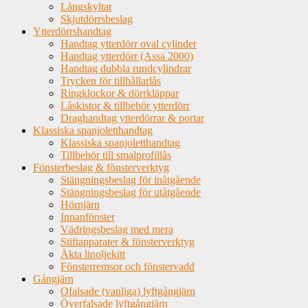
Långskyltar
Skjutdörrsbeslag
Ytterdörrshandtag
Handtag ytterdörr oval cylinder
Handtag ytterdörr (Assa 2000)
Handtag dubbla rundcylindrar
Trycken för tillhållarlås
Ringklockor & dörrkläppar
Låskistor & tillbehör ytterdörr
Draghandtag ytterdörrar & portar
Klassiska spanjoletthandtag
Klassiska spanjoletthandtag
Tillbehör till smalprofillås
Fönsterbeslag & fönsterverktyg
Stängningsbeslag för inåtgående
Stängningsbeslag för utåtgående
Hörnjärn
Innanfönster
Vädringsbeslag med mera
Stiftapparater & fönsterverktyg
Äkta linoljekitt
Fönsterremsor och fönstervadd
Gångjärn
Ofalsade (vanliga) lyftgångjärn
Överfalsade lyftgångjärn