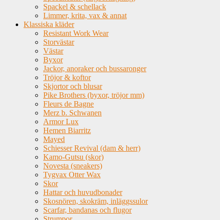
Spackel & schellack
Limmer, krita, vax & annat
Klassiska kläder
Resistant Work Wear
Storvästar
Västar
Byxor
Jackor, anoraker och bussaronger
Tröjor & koftor
Skjortor och blusar
Pike Brothers (byxor, tröjor mm)
Fleurs de Bagne
Merz b. Schwanen
Armor Lux
Hemen Biarritz
Mayed
Schiesser Revival (dam & herr)
Kamo-Gutsu (skor)
Novesta (sneakers)
Tygvax Otter Wax
Skor
Hattar och huvudbonader
Skosnören, skokräm, inläggssulor
Scarfar, bandanas och flugor
Strumpor