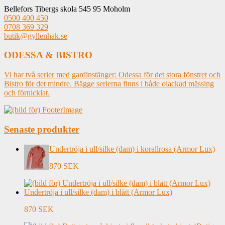
Bellefors Tibergs skola 545 95 Moholm
0500 400 450
0708 369 329
butik@gyllenhak.se
ODESSA & BISTRO
Vi har två serier med gardinstänger: Odessa för det stora fönstret och
Bistro för det mindre. Bägge serierna finns i både olackad mässing
och förnicklat.
Senaste produkter
Undertröja i ull/silke (dam) i korallrosa (Armor Lux)
870 SEK
Undertröja i ull/silke (dam) i blått (Armor Lux)
870 SEK