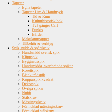
Tapeter
Egna tapeter
Tapeter Lim & Handtryck
Tid & Rum
Kulturhistorisk bok
Två gånger Carl
Funkis
Bårder
Makulaturpapper
Tillbehör & verktyg
Spik, nubb & spårskruv
Handsmidd svensk spik
Klippspik
Byggnadsspik
Handsmidda, svartbrända spikar
Rosettspik
Blank trådspik
Kopparspik kvadrat
Dekorspik
Övriga spikar
Nubb
Stålskruv
Mässingsskruv
Förnicklad mässingsskruv
Förnicklad stålskruv