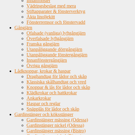
Innanfönster
Vädringsbeslag med mera
Stiftapparater & fönsterverktyg
Äkta linoljekitt
Fönsterremsor och fönstervadd
Gångjärn
Ofalsade (vanliga) lyftgångjärn
Överfalsade lyftgångjärn
Franska gångjärn
Utanpåliggande dörrgångjärn
Utanpåliggande fönstergångjärn
Innanfönstergångjärn
Övriga gångjärn
Lådknoppar, krokar & haspar
Draghandtag för lådor och skåp
Klassiska skålhandtag och vred
Knoppar & lås för lådor och skåp
Klädkrokar och hattkrokar
Ankarkrokar
Haspar och reglar
Snäpplås för lådor och skåp
Gardinstänger och köksstänger
Gardinstänger mässing (Odessa)
Gardinstänger nickel (Odessa)
Gardinstänger mässing (Bistro)