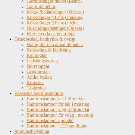
Gardinstänger nickel (Bistro)
Gardintillbehör
Köks- & klädstänger (Odessa)
Köksstänger (Bistro) mässing
Köksstänger (Bistro) nickel
Duschdraperistänger (Odessa)
Färdigsydda cafégardiner
Grindbeslag, hatthyllor & övrigt
Hatthyllor och annat till hattar
Köksstång & klädstång
Kantreglar
Ledstångsbeslag
Dörrstoppar
Grindbeslag
Andra beslag
Konsoler
Takkrokar
Klassiska badrumslampor
Badrumslampor tak i förnicklat
Badrumslampor för tak i mässing
Badrumslampor vägg i förnicklat
Badrumslampor för vägg i mässing
Badrumslampor i porslin
Badrumslampor LED spotlights
Inomhusbelysning