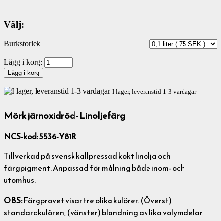
Välj:
Burkstorlek
Lägg i korg:
I lager, leveranstid 1-3 vardagar
Mörk järnoxidröd - Linoljefärg
NCS-kod: 5536-Y81R
Tillverkad på svensk kallpressad kokt linolja och
färgpigment. Anpassad för målning både inom- och
utomhus.
OBS:
Färgprovet visar tre olika kulörer. (Överst)
standardkulören, (vänster) blandning av lika volymdelar