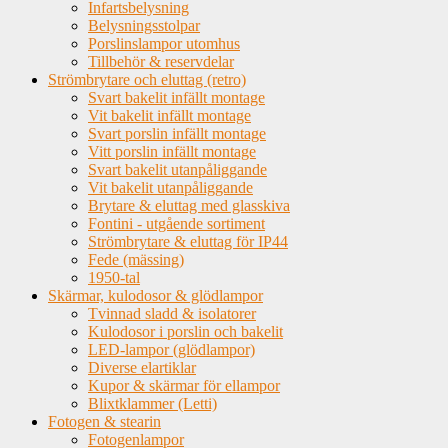
Infartsbelysning
Belysningsstolpar
Porslinslampor utomhus
Tillbehör & reservdelar
Strömbrytare och eluttag (retro)
Svart bakelit infällt montage
Vit bakelit infällt montage
Svart porslin infällt montage
Vitt porslin infällt montage
Svart bakelit utanpåliggande
Vit bakelit utanpåliggande
Brytare & eluttag med glasskiva
Fontini - utgående sortiment
Strömbrytare & eluttag för IP44
Fede (mässing)
1950-tal
Skärmar, kulodosor & glödlampor
Tvinnad sladd & isolatorer
Kulodosor i porslin och bakelit
LED-lampor (glödlampor)
Diverse elartiklar
Kupor & skärmar för ellampor
Blixtklammer (Letti)
Fotogen & stearin
Fotogenlampor