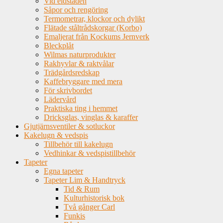
Vid eldstaden
Såpor och rengöring
Termometrar, klockor och dylikt
Flätade ståltrådskorgar (Korbo)
Emaljerat från Kockums Jernverk
Bleckplåt
Wilmas naturprodukter
Rakhyvlar & raktvålar
Trädgårdsredskap
Kaffebryggare med mera
För skrivbordet
Lädervård
Praktiska ting i hemmet
Dricksglas, vinglas & karaffer
Gjutjärnsventiler & sotluckor
Kakelugn & vedspis
Tillbehör till kakelugn
Vedhinkar & vedspistillbehör
Tapeter
Egna tapeter
Tapeter Lim & Handtryck
Tid & Rum
Kulturhistorisk bok
Två gånger Carl
Funkis