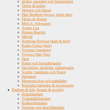
Jackor, anoraker och bussaronger
Tröjor & koftor
Skjortor och blusar
Pike Brothers (byxor, tröjor mm)
Fleurs de Bagne
Merz b. Schwanen
Armor Lux
Hemen Biarritz
Mayed
Schiesser Revival (dam & herr)
Kamo-Gutsu (skor)
Novesta (sneakers)
Tygvax Otter Wax
Skor
Hattar och huvudbonader
Skosnören, skokräm, inläggssulor
Scarfar, bandanas och flugor
Strumpor
Morgonrockar och nattkläder
Klassiska hängslen & accessoarer
Badrum & kök (kranar & porslin)
Köksblandare
Tvättställsblandare
Badkarsblandare
Duschar och duschblandare