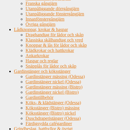
Franska gångjärn
Utanpåliggande dörrgångjärn
Utanpåliggande fönstergångjärn
Innanfönstergångjärn
Övriga gångjärn
Lådknoppar, krokar & haspar
Draghandtag för lådor och skåp
Klassiska skålhandtag och vred
Knoppar & lås för lådor och skåp
Klädkrokar och hattkrokar
Ankarkrokar
Haspar och reglar
Snäpplås för lådor och skåp
Gardinstänger och köksstänger
Gardinstänger mässing (Odessa)
Gardinstänger nickel (Odessa)
Gardinstänger mässing (Bistro)
Gardinstänger nickel (Bistro)
Gardintillbehör
Köks- & klädstänger (Odessa)
Köksstänger (Bistro) mässing
Köksstänger (Bistro) nickel
Duschdraperistänger (Odessa)
Färdigsydda cafégardiner
Grindbeslag, hatthyllor & övrigt