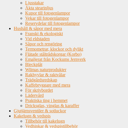
Ljusstakar
Äkta stearinljus
Kupor till fotogenlampor
Vekar till fotogenlampor
Reservdelar till fotogenlampor
Hushåll & såpor med mera
Franskt & ekologiskt
Vid eldstaden
Såpor och rengöring
Termometrar, klockor och dylikt
Flätade ståltrådskorgar (Korbo)
Emaljerat från Kockums Jernverk
Bleckplåt
Wilmas naturprodukter
Rakhyvlar & raktvålar
Trädgårdsredskap
Kaffebryggare med mera
För skrivbordet
Lädervård
Praktiska ting i hemmet
Dricksglas, vinglas & karaffer
Gjutjärnsventiler & sotluckor
Kakelugn & vedspis
Tillbehör till kakelugn
Vedhinkar & vedspistillbehör