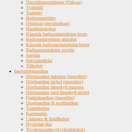
Duschdraperistänger (Odessa)
Tvättställ
Toaletter
Badrumsmöbler
Diskhoar (porslinshoar)
Handdukstorkar
Klassisk badrumsinredning krom
Badrumsinredning mässing
Klassisk badrumsrinredning brons
Badrumsinredning porslin
Speglar
Specialartiklar
Tillbehör
Innerdörrshandtag
Dörrhandtag mässing (innerdörr)
Dörrhandtag nickel (innerdörr)
Dörrhandtag långskylt mässing
Dörrhandtag med långskylt nickel
Funkishandtag (innerdörr)
Draghandtag & porthandtag
Toalettbehör
Kammarlås
Låskistor & låstillbehör
Nyckelskyltar
Tryckesrosetter (tryckesbrickor)