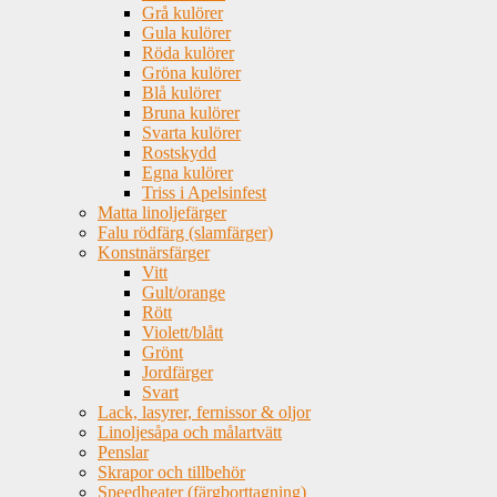
Grå kulörer
Gula kulörer
Röda kulörer
Gröna kulörer
Blå kulörer
Bruna kulörer
Svarta kulörer
Rostskydd
Egna kulörer
Triss i Apelsinfest
Matta linoljefärger
Falu rödfärg (slamfärger)
Konstnärsfärger
Vitt
Gult/orange
Rött
Violett/blått
Grönt
Jordfärger
Svart
Lack, lasyrer, fernissor & oljor
Linoljesåpa och målartvätt
Penslar
Skrapor och tillbehör
Speedheater (färgborttagning)