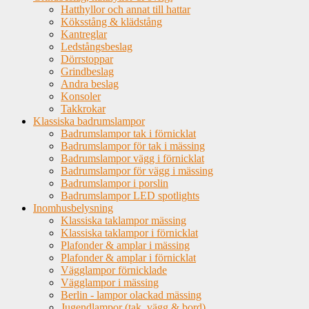
Hatthyllor och annat till hattar
Köksstång & klädstång
Kantreglar
Ledstångsbeslag
Dörrstoppar
Grindbeslag
Andra beslag
Konsoler
Takkrokar
Klassiska badrumslampor
Badrumslampor tak i förnicklat
Badrumslampor för tak i mässing
Badrumslampor vägg i förnicklat
Badrumslampor för vägg i mässing
Badrumslampor i porslin
Badrumslampor LED spotlights
Inomhusbelysning
Klassiska taklampor mässing
Klassiska taklampor i förnicklat
Plafonder & amplar i mässing
Plafonder & amplar i förnicklat
Vägglampor förnicklade
Vägglampor i mässing
Berlin - lampor olackad mässing
Jugendlampor (tak, vägg & bord)