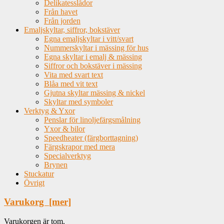
Delikatesslådor
Från havet
Från jorden
Emaljskyltar, siffror, bokstäver
Egna emaljskyltar i vitt/svart
Nummerskyltar i mässing för hus
Egna skyltar i emalj & mässing
Siffror och bokstäver i mässing
Vita med svart text
Blåa med vit text
Gjutna skyltar mässing & nickel
Skyltar med symboler
Verktyg & Yxor
Penslar för linoljefärgsmålning
Yxor & bilor
Speedheater (färgborttagning)
Färgskrapor med mera
Specialverktyg
Brynen
Stuckatur
Övrigt
Varukorg [mer]
Varukorgen är tom.