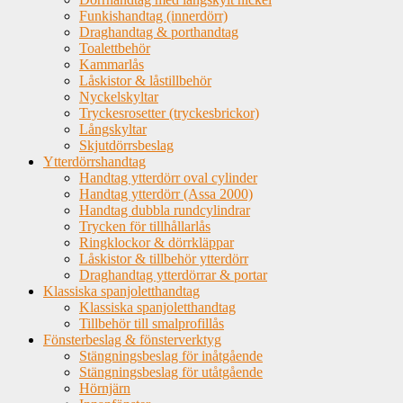
Funkishandtag (innerdörr)
Draghandtag & porthandtag
Toalettbehör
Kammarlås
Låskistor & låstillbehör
Nyckelskyltar
Tryckesrosetter (tryckesbrickor)
Långskyltar
Skjutdörrsbeslag
Ytterdörrshandtag
Handtag ytterdörr oval cylinder
Handtag ytterdörr (Assa 2000)
Handtag dubbla rundcylindrar
Trycken för tillhållarlås
Ringklockor & dörrkläppar
Låskistor & tillbehör ytterdörr
Draghandtag ytterdörrar & portar
Klassiska spanjoletthandtag
Klassiska spanjoletthandtag
Tillbehör till smalprofillås
Fönsterbeslag & fönsterverktyg
Stängningsbeslag för inåtgående
Stängningsbeslag för utåtgående
Hörnjärn