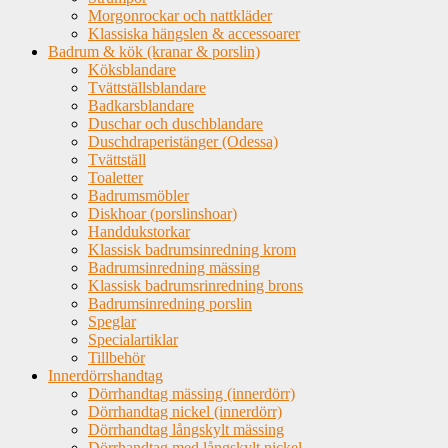
Morgonrockar och nattkläder
Klassiska hängslen & accessoarer
Badrum & kök (kranar & porslin)
Köksblandare
Tvättställsblandare
Badkarsblandare
Duschar och duschblandare
Duschdraperistänger (Odessa)
Tvättställ
Toaletter
Badrumsmöbler
Diskhoar (porslinshoar)
Handdukstorkar
Klassisk badrumsinredning krom
Badrumsinredning mässing
Klassisk badrumsrinredning brons
Badrumsinredning porslin
Speglar
Specialartiklar
Tillbehör
Innerdörrshandtag
Dörrhandtag mässing (innerdörr)
Dörrhandtag nickel (innerdörr)
Dörrhandtag långskylt mässing
Dörrhandtag med långskylt nickel