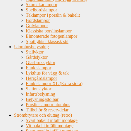
Skomakarlampor
Spelbordslampor
Taklampor i porslin & bakelit
Bordslampor
Golvlampor
Klassiska porslinslampor
Elmonterade fotogenlampor
Spotlights i klassisk stil
Utomhusbelysning
Stallyktor
Gårdslyktor
Glasbrukslyktor
Funkislampor
Lykthus för vägg & tak
Herrgårdslampor
Funkislampor XL (Extra stora)
Stationslyktor
Infartsbelysning
Belysningsstolpar
Porslinslampor utomhus
Tillbehör & reservdelar
Strömbrytare och eluttag (retro)
Svart bakelit infällt montage
Vit bakelit infällt montage
Svart porslin infällt montage