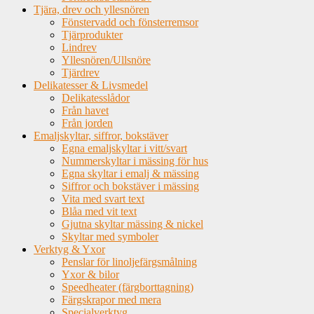
Tjära, drev och yllesnören
Fönstervadd och fönsterremsor
Tjärprodukter
Lindrev
Yllesnören/Ullsnöre
Tjärdrev
Delikatesser & Livsmedel
Delikatesslådor
Från havet
Från jorden
Emaljskyltar, siffror, bokstäver
Egna emaljskyltar i vitt/svart
Nummerskyltar i mässing för hus
Egna skyltar i emalj & mässing
Siffror och bokstäver i mässing
Vita med svart text
Blåa med vit text
Gjutna skyltar mässing & nickel
Skyltar med symboler
Verktyg & Yxor
Penslar för linoljefärgsmålning
Yxor & bilor
Speedheater (färgborttagning)
Färgskrapor med mera
Specialverktyg