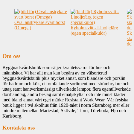
Oval anstrykare svart borst
(Omega)
Ryholmsvitt - Linoljefärg
(egen specialkulör)
Skj
skå
dek
Om oss
Byggnadsvårdsbutik som säljer kvalitetsvaror för hus och
människor. Vi har allt man kan begära av en välsorterad
byggnadsvårdsbutik plus mycket annat, som blandare och porslin
för badrum och kök, ett omfattande sortiment med strömbrytare och
uttag samt hantverksmässigt tillverkade lampor, flera egentillverkade
dörrhandtag, andra beslag samt emaljskyltar och inte minst kläder
med bland annat vårt eget märke Resistant Work Wear. Vår fysiska
butik ligger i två skolhus från 1920-talet i norra Skaraborg mer eller
mindre mittemellan Mariestad, Skövde, Tibro, Töreboda, Hjo och
Karlsborg.
Kontakta oss