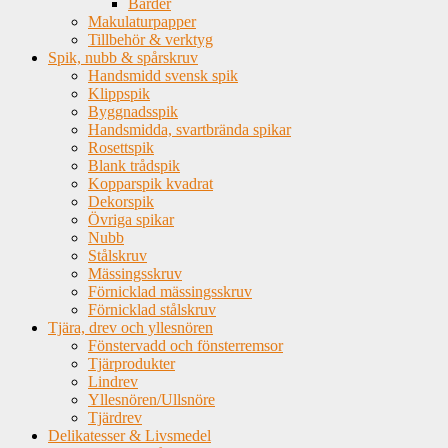
Bårder
Makulaturpapper
Tillbehör & verktyg
Spik, nubb & spårskruv
Handsmidd svensk spik
Klippspik
Byggnadsspik
Handsmidda, svartbrända spikar
Rosettspik
Blank trådspik
Kopparspik kvadrat
Dekorspik
Övriga spikar
Nubb
Stålskruv
Mässingsskruv
Förnicklad mässingsskruv
Förnicklad stålskruv
Tjära, drev och yllesnören
Fönstervadd och fönsterremsor
Tjärprodukter
Lindrev
Yllesnören/Ullsnöre
Tjärdrev
Delikatesser & Livsmedel