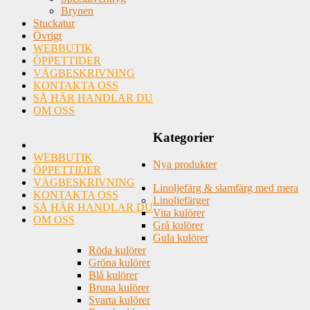
Brynen
Stuckatur
Övrigt
WEBBUTIK
ÖPPETTIDER
VÄGBESKRIVNING
KONTAKTA OSS
SÅ HÄR HANDLAR DU
OM OSS
Kategorier
WEBBUTIK
Nya produkter
ÖPPETTIDER
VÄGBESKRIVNING
Linoljefärg & slamfärg med mera
KONTAKTA OSS
Linoljefärger
SÅ HÄR HANDLAR DU
Vita kulörer
OM OSS
Grå kulörer
Gula kulörer
Röda kulörer
Gröna kulörer
Blå kulörer
Bruna kulörer
Svarta kulörer