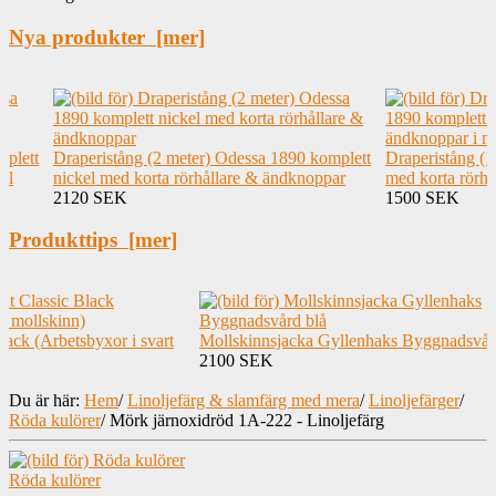
Nya produkter [mer]
mplett
Draperistång (2 meter) Odessa 1890 komplett
Draperistång (
el
nickel med korta rörhållare & ändknoppar
med korta rörhå
2120 SEK
1500 SEK
Produkttips [mer]
lack (Arbetsbyxor i svart
Mollskinnsjacka Gyllenhaks Byggnadsvår
2100 SEK
Du är här:
Hem
/
Linoljefärg & slamfärg med mera
/
Linoljefärger
/
Röda kulörer
/
Mörk järnoxidröd 1A-222 - Linoljefärg
Röda kulörer