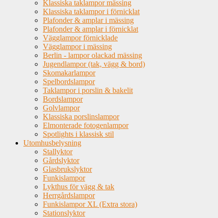
Klassiska taklampor mässing
Klassiska taklampor i förnicklat
Plafonder & amplar i mässing
Plafonder & amplar i förnicklat
Vägglampor förnicklade
Vägglampor i mässing
Berlin - lampor olackad mässing
Jugendlampor (tak, vägg & bord)
Skomakarlampor
Spelbordslampor
Taklampor i porslin & bakelit
Bordslampor
Golvlampor
Klassiska porslinslampor
Elmonterade fotogenlampor
Spotlights i klassisk stil
Utomhusbelysning
Stallyktor
Gårdslyktor
Glasbrukslyktor
Funkislampor
Lykthus för vägg & tak
Herrgårdslampor
Funkislampor XL (Extra stora)
Stationslyktor