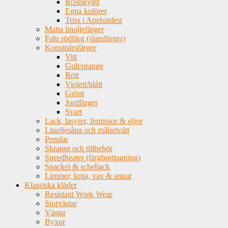
Rostskydd
Egna kulörer
Triss i Apelsinfest
Matta linoljefärger
Falu rödfärg (slamfärger)
Konstnärsfärger
Vitt
Gult/orange
Rött
Violett/blått
Grönt
Jordfärger
Svart
Lack, lasyrer, fernissor & oljor
Linoljesåpa och målartvätt
Penslar
Skrapor och tillbehör
Speedheater (färgborttagning)
Spackel & schellack
Limmer, krita, vax & annat
Klassiska kläder
Resistant Work Wear
Storvästar
Västar
Byxor