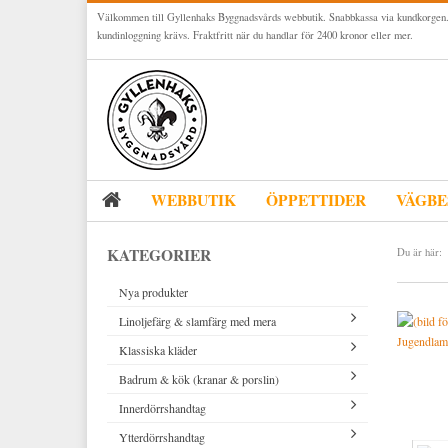
Välkommen till Gyllenhaks Byggnadsvårds webbutik. Snabbkassa via kundkorgen.
kundinloggning krävs. Fraktfritt när du handlar för 2400 kronor eller mer.
WEBBUTIK
ÖPPETTIDER
VÄGBE
KATEGORIER
Du är här:
Nya produkter
Linoljefärg & slamfärg med mera
Jugendlamp
Klassiska kläder
Linoljefärger
Badrum & kök (kranar & porslin)
Matta linoljefärger
Resistant Work Wear
Vita kulörer
Innerdörrshandtag
Falu rödfärg (slamfärger)
Storvästar
Köksblandare
Grå kulörer
Ytterdörrshandtag
Konstnärsfärger
Västar
Tvättställsblandare
Dörrhandtag mässing (innerdörr)
Gula kulörer