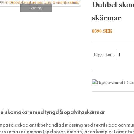
Dubbel skom
ma
Loading...
skärmar
8390 SEK
Lägg i korg:
l skomakare med tyngd & opalvita skärmar
mpa i olackad antikbehandlad mässing med textilsladd och mun
är skomakarlampan (spelbordslampan) är en komplett armatur m