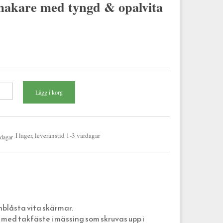
akare med tyngd & opalvita
I lager, leveranstid 1-3 vardagar
blåsta vita skärmar.
ed takfäste i mässing som skruvas upp i