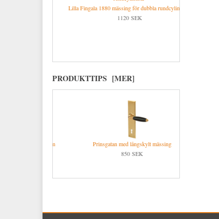
Förnicklad stålskruv
Lilla Fingala 1880 mässing för dubbla rundcylindrar
1120 SEK
ssing för dubbla
Låsbolaget 1
rar
K
PRODUKTTIPS [MER]
 mässing (96 mm
Prinsgatan med långskylt mässing
d)
850 SEK
K