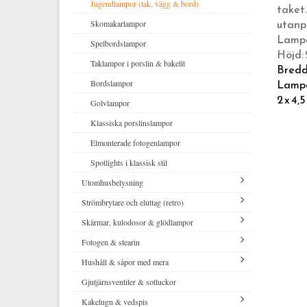
Hattar och huvudbonader
Jugendlampor (tak, vägg & bord)
taket.
utanp
Skosnören, skokräm, inläggssulor
Skomakarlampor
Lampan
Scarfar, bandanas och flugor
Spelbordslampor
Höjd:
Strumpor
Taklampor i porslin & bakelit
Bredd
Lampo
Morgonrockar och nattkläder
Bordslampor
2 x 4,
Klassiska hängslen & accessoarer
Golvlampor
Klassiska porslinslampor
Elmonterade fotogenlampor
Spotlights i klassisk stil
Utomhusbelysning
Strömbrytare och eluttag (retro)
Stallyktor
Skärmar, kulodosor & glödlampor
Gårdslyktor
Svart bakelit infällt montage
Fotogen & stearin
Glasbrukslyktor
Vit bakelit infällt montage
Tvinnad sladd & isolatorer
Hushåll & såpor med mera
Funkislampor
Svart porslin infällt montage
Kulodosor i porslin och bakelit
Fotogenlampor
Gjutjärnsventiler & sotluckor
Lykthus för vägg & tak
Vitt porslin infällt montage
LED-lampor (glödlampor)
Ljusstakar
Franskt & ekologiskt
Kakelugn & vedspis
Herrgårdslampor
Svart bakelit utanpåliggande
Diverse elartiklar
Äkta stearinljus
Vid eldstaden