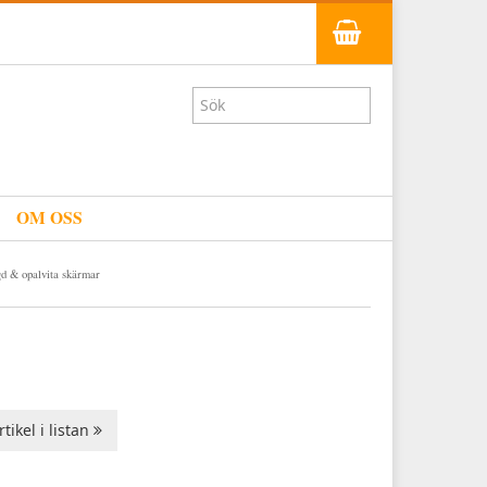
OM OSS
d & opalvita skärmar
tikel i listan