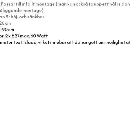
 Passar till infällt montage (man kan också ta upp ett hål i sidan
åliggande montage).
 är höj- och sänkbar.
 26 cm
: 90 cm
r: 2 x E27 max. 60 Watt
5 meter textilsladd, vilket innebär att du har gott om möjlighet 