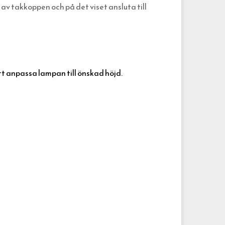
 av takkoppen och på det viset ansluta till
att anpassa lampan till önskad höjd.