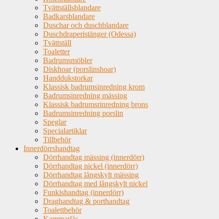
Tvättställsblandare
Badkarsblandare
Duschar och duschblandare
Duschdraperistänger (Odessa)
Tvättställ
Toaletter
Badrumsmöbler
Diskhoar (porslinshoar)
Handdukstorkar
Klassisk badrumsinredning krom
Badrumsinredning mässing
Klassisk badrumsrinredning brons
Badrumsinredning porslin
Speglar
Specialartiklar
Tillbehör
Innerdörrshandtag
Dörrhandtag mässing (innerdörr)
Dörrhandtag nickel (innerdörr)
Dörrhandtag långskylt mässing
Dörrhandtag med långskylt nickel
Funkishandtag (innerdörr)
Draghandtag & porthandtag
Toalettbehör
Kammarlås