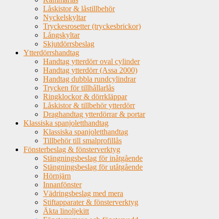
Låskistor & låstillbehör
Nyckelskyltar
Tryckesrosetter (tryckesbrickor)
Långskyltar
Skjutdörrsbeslag
Ytterdörrshandtag
Handtag ytterdörr oval cylinder
Handtag ytterdörr (Assa 2000)
Handtag dubbla rundcylindrar
Trycken för tillhållarlås
Ringklockor & dörrkläppar
Låskistor & tillbehör ytterdörr
Draghandtag ytterdörrar & portar
Klassiska spanjoletthandtag
Klassiska spanjoletthandtag
Tillbehör till smalprofillås
Fönsterbeslag & fönsterverktyg
Stängningsbeslag för inåtgående
Stängningsbeslag för utåtgående
Hörnjärn
Innanfönster
Vädringsbeslag med mera
Stiftapparater & fönsterverktyg
Äkta linoljekitt