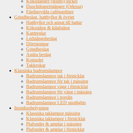
Köksstänger (Bistro) nickel
Duschdraperistänger (Odessa)
Färdigsydda cafégardiner
Grindbeslag, hatthyllor & övrigt
Hatthyllor och annat till hattar
Köksstång & klädstång
Kantreglar
Ledstångsbeslag
Dörrstoppar
Grindbeslag
Andra beslag
Konsoler
Takkrokar
Klassiska badrumslampor
Badrumslampor tak i förnicklat
Badrumslampor för tak i mässing
Badrumslampor vägg i förnicklat
Badrumslampor för vägg i mässing
Badrumslampor i porslin
Badrumslampor LED spotlights
Inomhusbelysning
Klassiska taklampor mässing
Klassiska taklampor i förnicklat
Plafonder & amplar i mässing
Plafonder & amplar i förnicklat