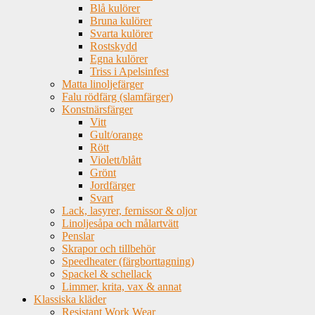
Blå kulörer
Bruna kulörer
Svarta kulörer
Rostskydd
Egna kulörer
Triss i Apelsinfest
Matta linoljefärger
Falu rödfärg (slamfärger)
Konstnärsfärger
Vitt
Gult/orange
Rött
Violett/blått
Grönt
Jordfärger
Svart
Lack, lasyrer, fernissor & oljor
Linoljesåpa och målartvätt
Penslar
Skrapor och tillbehör
Speedheater (färgborttagning)
Spackel & schellack
Limmer, krita, vax & annat
Klassiska kläder
Resistant Work Wear