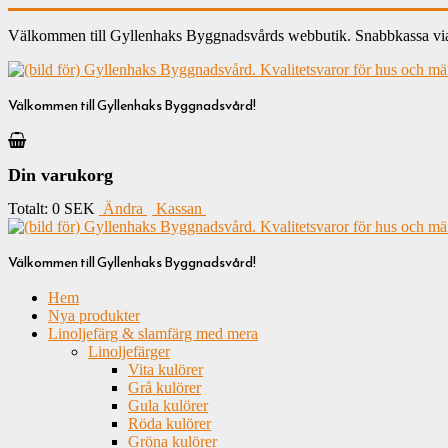
Välkommen till Gyllenhaks Byggnadsvårds webbutik. Snabbkassa via ku
Välkommen till Gyllenhaks Byggnadsvård!
Din varukorg
Totalt:
0 SEK
Ändra
Kassan
Välkommen till Gyllenhaks Byggnadsvård!
Hem
Nya produkter
Linoljefärg & slamfärg med mera
Linoljefärger
Vita kulörer
Grå kulörer
Gula kulörer
Röda kulörer
Gröna kulörer