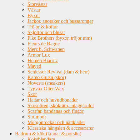
Storvästar
Västar
Byxor
Jackor, anoraker och bussaronger
Tröjor & koftor
Skjortor och blusar
Pike Brothers (byxor, tröjor mm)
Fleurs de Bagne
Merz b. Schwanen
Armor Lux
Hemen Biarritz
Mayed
Schiesser Revival (dam & herr)
Kamo-Gutsu (skor)
Novesta (sneakers)
Tygvax Otter Wax
Skor
Hattar och huvudbonader
Skosnören, skokräm, inläggssulor
Scarfar, bandanas och flugor
Strumpor
Morgonrockar och nattkläder
Klassiska hängslen & accessoarer
Badrum & kök (kranar & porslin)
Köksblandare