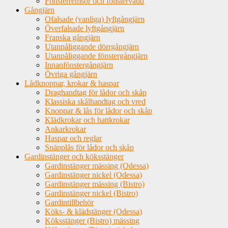
Fönsterremsor och fönstervadd
Gångjärn
Ofalsade (vanliga) lyftgångjärn
Överfalsade lyftgångjärn
Franska gångjärn
Utanpåliggande dörrgångjärn
Utanpåliggande fönstergångjärn
Innanfönstergångjärn
Övriga gångjärn
Lådknoppar, krokar & haspar
Draghandtag för lådor och skåp
Klassiska skålhandtag och vred
Knoppar & lås för lådor och skåp
Klädkrokar och hattkrokar
Ankarkrokar
Haspar och reglar
Snäpplås för lådor och skåp
Gardinstänger och köksstänger
Gardinstänger mässing (Odessa)
Gardinstänger nickel (Odessa)
Gardinstänger mässing (Bistro)
Gardinstänger nickel (Bistro)
Gardintillbehör
Köks- & klädstänger (Odessa)
Köksstänger (Bistro) mässing