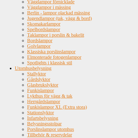
Vägglampor förnicklade
Vägglampor i mässing
Berlin - lampor olackad mässing
Jugendlampor (tak, vägg & bord)
Skomakarlampor
Spelbordslampor
Taklampor i porslin & bakelit
Bordslampor
Golvlampor
Klassiska porslinslampor
Elmonterade fotogenlampor
Spotlights i klassisk stil
Utomhusbelysning
Stallyktor
Gårdslyktor
Glasbrukslyktor
Funkislampor
Lykthus för vägg & tak
Herrgårdslampor
Funkislampor XL (Extra stora)
Stationslyktor
Infartsbelysning
Belysningsstolpar
Porslinslampor utomhus
Tillbehör & reservdelar