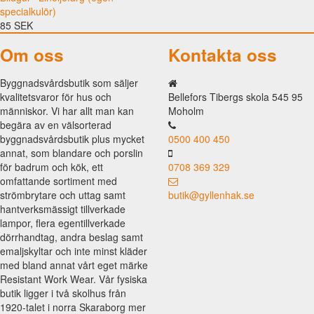
specialkulör)
85 SEK
Om oss
Kontakta oss
Byggnadsvårdsbutik som säljer
kvalitetsvaror för hus och
Bellefors Tibergs skola 545 95
människor. Vi har allt man kan
Moholm
begära av en välsorterad
byggnadsvårdsbutik plus mycket
0500 400 450
annat, som blandare och porslin
för badrum och kök, ett
0708 369 329
omfattande sortiment med
strömbrytare och uttag samt
butik@gyllenhak.se
hantverksmässigt tillverkade
lampor, flera egentillverkade
dörrhandtag, andra beslag samt
emaljskyltar och inte minst kläder
med bland annat vårt eget märke
Resistant Work Wear. Vår fysiska
butik ligger i två skolhus från
1920-talet i norra Skaraborg mer