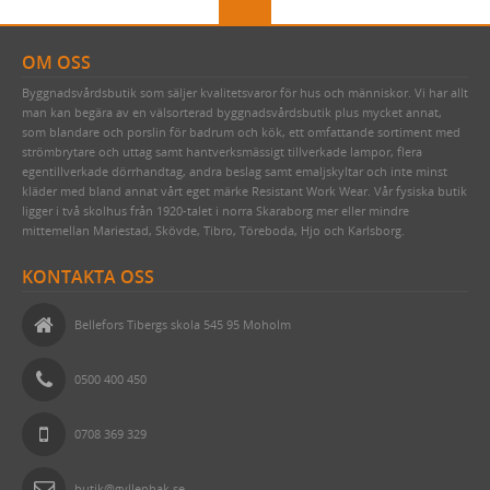
OM OSS
Byggnadsvårdsbutik som säljer kvalitetsvaror för hus och människor. Vi har allt
man kan begära av en välsorterad byggnadsvårdsbutik plus mycket annat,
som blandare och porslin för badrum och kök, ett omfattande sortiment med
strömbrytare och uttag samt hantverksmässigt tillverkade lampor, flera
egentillverkade dörrhandtag, andra beslag samt emaljskyltar och inte minst
kläder med bland annat vårt eget märke Resistant Work Wear. Vår fysiska butik
ligger i två skolhus från 1920-talet i norra Skaraborg mer eller mindre
mittemellan Mariestad, Skövde, Tibro, Töreboda, Hjo och Karlsborg.
KONTAKTA OSS
Bellefors Tibergs skola 545 95 Moholm
0500 400 450
0708 369 329
butik@gyllenhak.se