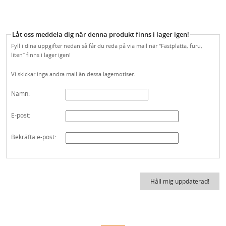
FÖRNICKLAD MÄSSINGSSKRUV
FÖRNICKLAD STÅLSKRUV
Låt oss meddela dig när denna produkt finns i lager igen!
Fyll i dina uppgifter nedan så får du reda på via mail när “Fästplatta, furu,
liten” finns i lager igen!
Vi skickar inga andra mail än dessa lagernotiser.
Namn:
E-post:
Bekräfta e-post: