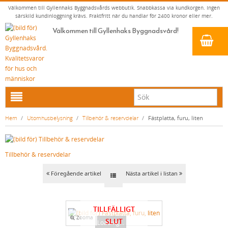
Välkommen till Gyllenhaks Byggnadsvårds webbutik. Snabbkassa via kundkorgen. Ingen
särskild kundinloggning krävs. Fraktfritt när du handlar för 2400 kronor eller mer.
Välkommen till Gyllenhaks Byggnadsvård!
HEM
Hem
/
Utomhusbelysning
/
Tillbehör & reservdelar
/
Fästplatta, furu, liten
NYA PRODUKTER
LINOLJEFÄRG & SLAMFÄRG MED MERA
Tillbehör & reservdelar
KLASSISKA KLÄDER
LINOLJEFÄRGER
Föregående artikel
Nästa artikel i listan
BADRUM & KÖK (KRANAR & PORSLIN)
MATTA LINOLJEFÄRGER
RESISTANT WORK WEAR
VITA KULÖRER
INNERDÖRRSHANDTAG
FALU RÖDFÄRG (SLAMFÄRGER)
STORVÄSTAR
KÖKSBLANDARE
GRÅ KULÖRER
TILLFÄLLIGT
YTTERDÖRRSHANDTAG
KONSTNÄRSFÄRGER
VÄSTAR
TVÄTTSTÄLLSBLANDARE
DÖRRHANDTAG MÄSSING (INNERDÖRR)
GULA KULÖRER
Zooma
SLUT
Loading...