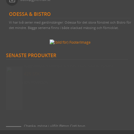
ODESSA & BISTRO
Vi har två serier med gardinstänger: Odessa för det stora fönstret och Bistro för
det mindre. Bägge serierna finns i både olackad mässing och förnicklat.
SENASTE PRODUKTER
Byggnadsspik/Rosettspik 125 mm, 1 kilo (cirka 49 stycken)
425 SEK
Chapka, mössa i ullfilt (Béton Ciré) brun
1400 SEK