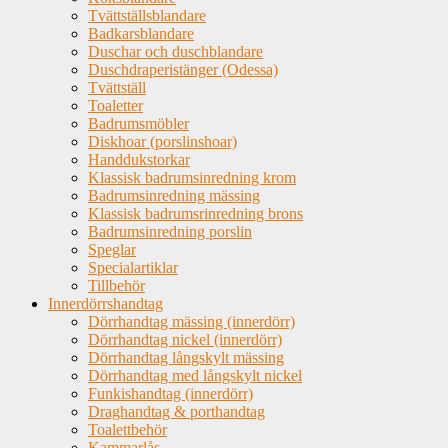
Tvättställsblandare
Badkarsblandare
Duschar och duschblandare
Duschdraperistänger (Odessa)
Tvättställ
Toaletter
Badrumsmöbler
Diskhoar (porslinshoar)
Handdukstorkar
Klassisk badrumsinredning krom
Badrumsinredning mässing
Klassisk badrumsrinredning brons
Badrumsinredning porslin
Speglar
Specialartiklar
Tillbehör
Innerdörrshandtag
Dörrhandtag mässing (innerdörr)
Dörrhandtag nickel (innerdörr)
Dörrhandtag långskylt mässing
Dörrhandtag med långskylt nickel
Funkishandtag (innerdörr)
Draghandtag & porthandtag
Toalettbehör
Kammarlås