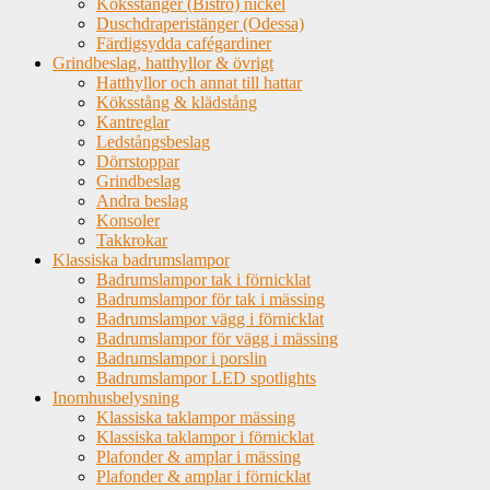
Köksstänger (Bistro) nickel
Duschdraperistänger (Odessa)
Färdigsydda cafégardiner
Grindbeslag, hatthyllor & övrigt
Hatthyllor och annat till hattar
Köksstång & klädstång
Kantreglar
Ledstångsbeslag
Dörrstoppar
Grindbeslag
Andra beslag
Konsoler
Takkrokar
Klassiska badrumslampor
Badrumslampor tak i förnicklat
Badrumslampor för tak i mässing
Badrumslampor vägg i förnicklat
Badrumslampor för vägg i mässing
Badrumslampor i porslin
Badrumslampor LED spotlights
Inomhusbelysning
Klassiska taklampor mässing
Klassiska taklampor i förnicklat
Plafonder & amplar i mässing
Plafonder & amplar i förnicklat