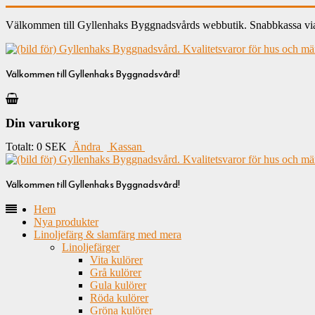
Välkommen till Gyllenhaks Byggnadsvårds webbutik. Snabbkassa via ku
Välkommen till Gyllenhaks Byggnadsvård!
Din varukorg
Totalt:
0 SEK
Ändra
Kassan
Välkommen till Gyllenhaks Byggnadsvård!
Hem
Nya produkter
Linoljefärg & slamfärg med mera
Linoljefärger
Vita kulörer
Grå kulörer
Gula kulörer
Röda kulörer
Gröna kulörer