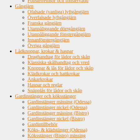
Fönsterremsor och fönstervadd
Gångjärn
Ofalsade (vanliga) lyftgångjärn
Överfalsade lyftgångjärn
Franska gångjärn
Utanpåliggande dörrgångjärn
Utanpåliggande fönstergångjärn
Innanfönstergångjärn
Övriga gångjärn
Lådknoppar, krokar & haspar
Draghandtag för lådor och skåp
Klassiska skålhandtag och vred
Knoppar & lås för lådor och skåp
Klädkrokar och hattkrokar
Ankarkrokar
Haspar och reglar
Snäpplås för lådor och skåp
Gardinstänger och köksstänger
Gardinstänger mässing (Odessa)
Gardinstänger nickel (Odessa)
Gardinstänger mässing (Bistro)
Gardinstänger nickel (Bistro)
Gardintillbehör
Köks- & klädstänger (Odessa)
Köksstänger (Bistro) mässing