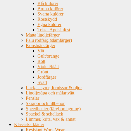
Blå kulörer
Bruna kulörer
Svarta kulörer
Rostskydd
Egna kulörer
Triss i Apelsinfest
Matta linoljefärger
Falu rödfärg (slamfärger)
Konstnärsfärger
Vitt
Gult/orange
Rött
Violett/blått
Grönt
Jordfärger
Svart
Lack, lasyrer, fernissor & oljor
Linoljesåpa och målartvätt
Penslar
Skrapor och tillbehör
Speedheater (färgborttagning)
Spackel & schellack
Limmer, krita, vax & annat
Klassiska kläder
Resistant Work Wear