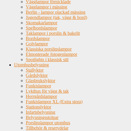
Vägglampor förnicklade
Vägglampor i mässing
Berlin - lampor olackad mässing
Jugendlampor (tak, vägg & bord)
Skomakarlampor
Spelbordslampor
Taklampor i porslin & bakelit
Bordslampor
Golvlampor
Klassiska porslinslampor
Elmonterade fotogenlampor
Spotlights i klassisk stil
Utomhusbelysning
Stallyktor
Gårdslyktor
Glasbrukslyktor
Funkislampor
Lykthus för vägg & tak
Herrgårdslampor
Funkislampor XL (Extra stora)
Stationslyktor
Infartsbelysning
Belysningsstolpar
Porslinslampor utomhus
Tillbehör & reservdelar