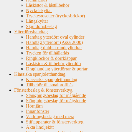
Låskistor & låstillbehör
Nyckelskyltar
Tryckesrosetter (tryckesbrickor)
Långskyltar
Skjutdörrsbeslag
Ytterdörrshandtag
Handtag ytterdörr oval cylinder
Handtag ytterdörr (Assa 2000)
Handtag dubbla rundcylindrar
Trycken för tillhållarlås
Ringklockor & dörrkläppar
Låskistor & tillbehör ytterdörr
Draghandtag ytterdörrar & portar
Klassiska spanjoletthandtag
Klassiska spanjoletthandtag
Tillbehör till smalprofillås
Fönsterbeslag & fönsterverktyg
Stängningsbeslag för inåtgående
Stängningsbeslag för utåtgående
Hörnjärn
Innanfönster
Vädringsbeslag med mera
Stiftapparater & fönsterverktyg
Äkta linoljekitt