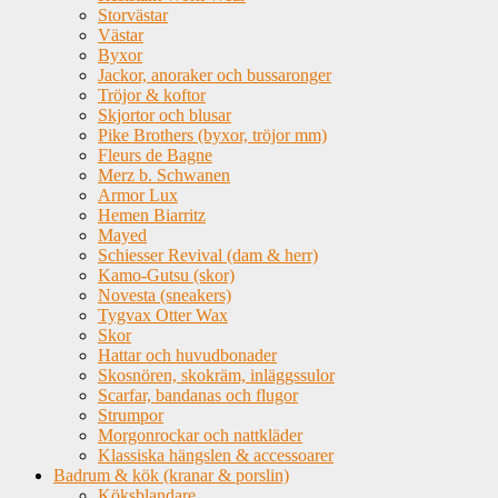
Storvästar
Västar
Byxor
Jackor, anoraker och bussaronger
Tröjor & koftor
Skjortor och blusar
Pike Brothers (byxor, tröjor mm)
Fleurs de Bagne
Merz b. Schwanen
Armor Lux
Hemen Biarritz
Mayed
Schiesser Revival (dam & herr)
Kamo-Gutsu (skor)
Novesta (sneakers)
Tygvax Otter Wax
Skor
Hattar och huvudbonader
Skosnören, skokräm, inläggssulor
Scarfar, bandanas och flugor
Strumpor
Morgonrockar och nattkläder
Klassiska hängslen & accessoarer
Badrum & kök (kranar & porslin)
Köksblandare