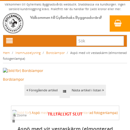
Välkommen till Gyllenhaks Byggnadsvårds webbutik. Snabbkassa via kundkorgen. Ingen
särskild kundinloggning krävs. Fraktfritt när du handlar för 2400 kronor eller mer.
Välkommen till Gyllenhaks Byggnadsvård!
HEM
Hem
/
Inomhusbelysning
/
Bordslampor
/
Aspö med vit vestaskärm (elmonterad
fotogenlampa)
NYA PRODUKTER
LINOLJEFÄRG & SLAMFÄRG MED MERA
Bordslampor
KLASSISKA KLÄDER
LINOLJEFÄRGER
BADRUM & KÖK (KRANAR & PORSLIN)
MATTA LINOLJEFÄRGER
RESISTANT WORK WEAR
VITA KULÖRER
Föregående artikel
Nästa artikel i listan
INNERDÖRRSHANDTAG
FALU RÖDFÄRG (SLAMFÄRGER)
STORVÄSTAR
KÖKSBLANDARE
GRÅ KULÖRER
YTTERDÖRRSHANDTAG
KONSTNÄRSFÄRGER
VÄSTAR
TVÄTTSTÄLLSBLANDARE
DÖRRHANDTAG MÄSSING (INNERDÖRR)
GULA KULÖRER
TILLFÄLLIGT SLUT
Zooma
KLASSISKA SPANJOLETTHANDTAG
LACK, LASYRER, FERNISSOR & OLJOR
BYXOR
BADKARSBLANDARE
DÖRRHANDTAG NICKEL (INNERDÖRR)
HANDTAG YTTERDÖRR OVAL CYLINDER
Loading...
RÖDA KULÖRER
VITT
FÖNSTERBESLAG & FÖNSTERVERKTYG
LINOLJESÅPA OCH MÅLARTVÄTT
JACKOR, ANORAKER OCH BUSSARONGER
DUSCHAR OCH DUSCHBLANDARE
DÖRRHANDTAG LÅNGSKYLT MÄSSING
HANDTAG YTTERDÖRR (ASSA 2000)
KLASSISKA SPANJOLETTHANDTAG
GRÖNA KULÖRER
GULT/ORANGE
Aspö med vit vestaskärm (elmonterad