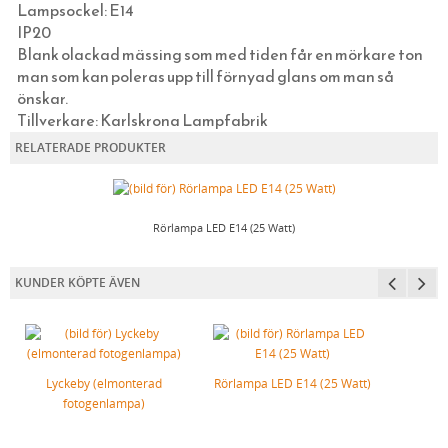
Lampsockel: E14
HATTAR OCH HUVUDBONADER
JUGENDLAMPOR (TAK, VÄGG & BORD)
IP20
SKOSNÖREN, SKOKRÄM, INLÄGGSSULOR
SKOMAKARLAMPOR
Blank olackad mässing som med tiden får en mörkare ton
man som kan poleras upp till förnyad glans om man så
SCARFAR, BANDANAS OCH FLUGOR
SPELBORDSLAMPOR
önskar.
STRUMPOR
TAKLAMPOR I PORSLIN & BAKELIT
Tillverkare: Karlskrona Lampfabrik
MORGONROCKAR OCH NATTKLÄDER
BORDSLAMPOR
RELATERADE PRODUKTER
KLASSISKA HÄNGSLEN & ACCESSOARER
GOLVLAMPOR
KLASSISKA PORSLINSLAMPOR
Rörlampa LED E14 (25 Watt)
ELMONTERADE FOTOGENLAMPOR
SPOTLIGHTS I KLASSISK STIL
KUNDER KÖPTE ÄVEN
UTOMHUSBELYSNING
STRÖMBRYTARE OCH ELUTTAG (RETRO)
STALLYKTOR
SKÄRMAR, KULODOSOR & GLÖDLAMPOR
GÅRDSLYKTOR
SVART BAKELIT INFÄLLT MONTAGE
Lyckeby (elmonterad
Rörlampa LED E14 (25 Watt)
FOTOGEN & STEARIN
GLASBRUKSLYKTOR
VIT BAKELIT INFÄLLT MONTAGE
TVINNAD SLADD & ISOLATORER
fotogenlampa)
HUSHÅLL & SÅPOR MED MERA
FUNKISLAMPOR
SVART PORSLIN INFÄLLT MONTAGE
KULODOSOR I PORSLIN OCH BAKELIT
FOTOGENLAMPOR