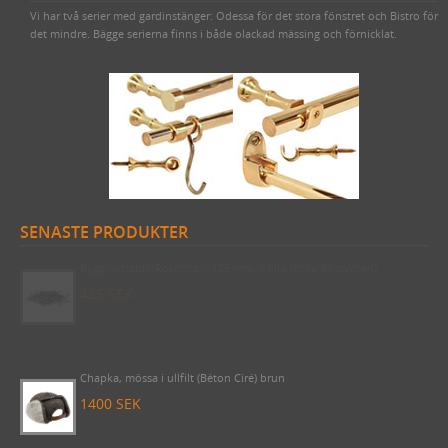
Vi har två serier med gardinstänger: Odessa för det stora fönstret och Bistro för
det mindre. Bägge serierna finns i både olackad mässing och förnicklat.
SENASTE PRODUKTER
Byggnadsspik/Rosettspik 125 mm, 1 kilo (cirka 49 stycken)
425 SEK
Chapka, mössa i ullfilt (Béton Ciré) brun
1400 SEK