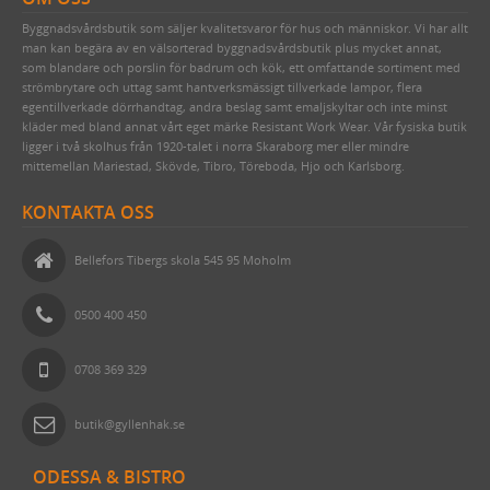
KONTAKTA OSS
PRAKTISKA TING I HEMMET
NUBB
GJUTNA SKYLTAR MÄSSING & NICKEL
BRYNEN
Byggnadsvårdsbutik som säljer kvalitetsvaror för hus och människor. Vi har allt
SÅ HÄR HANDLAR DU
DRICKSGLAS, VINGLAS & KARAFFER
STÅLSKRUV
SKYLTAR MED SYMBOLER
man kan begära av en välsorterad byggnadsvårdsbutik plus mycket annat,
som blandare och porslin för badrum och kök, ett omfattande sortiment med
OM OSS
MÄSSINGSSKRUV
strömbrytare och uttag samt hantverksmässigt tillverkade lampor, flera
egentillverkade dörrhandtag, andra beslag samt emaljskyltar och inte minst
FÖRNICKLAD MÄSSINGSSKRUV
kläder med bland annat vårt eget märke Resistant Work Wear. Vår fysiska butik
FÖRNICKLAD STÅLSKRUV
ligger i två skolhus från 1920-talet i norra Skaraborg mer eller mindre
mittemellan Mariestad, Skövde, Tibro, Töreboda, Hjo och Karlsborg.
KONTAKTA OSS
Bellefors Tibergs skola 545 95 Moholm
0500 400 450
0708 369 329
butik@gyllenhak.se
ODESSA & BISTRO