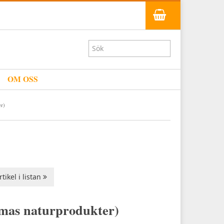
OM OSS
er)
tikel i listan
lmas naturprodukter)