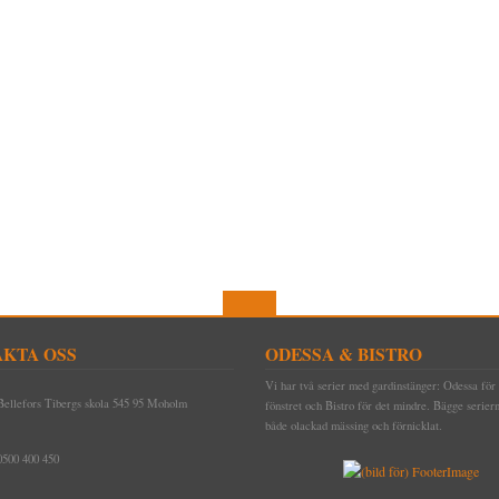
KTA OSS
ODESSA & BISTRO
Vi har två serier med gardinstänger: Odessa för 
Bellefors Tibergs skola 545 95 Moholm
fönstret och Bistro för det mindre. Bägge seriern
både olackad mässing och förnicklat.
0500 400 450