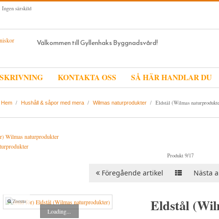
 Ingen särskild
Välkommen till Gyllenhaks Byggnadsvård!
SKRIVNING
KONTAKTA OSS
SÅ HÄR HANDLAR DU
/
/
/
Eldstål (Wilmas naturprodukt
Hem
Hushåll & såpor med mera
Wilmas naturprodukter
turprodukter
Produkt 9/17
Föregående artikel
Nästa ar
Eldstål (Wi
Zooma
Loading...