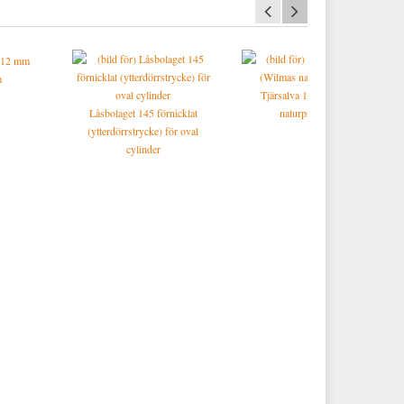
m
Tjärsalva 15 ml (Wilmas
Låsbolaget 145 förnicklat
naturprodukter)
(ytterdörrstrycke) för oval
cylinder