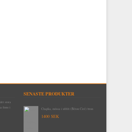
SENASTE PRODUKTER
det stora
Byggnadsspik/Rosettspik 125 mm, 1 kilo (cirka
a finns i
49 stycken)
425 SEK