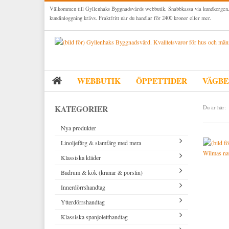
Välkommen till Gyllenhaks Byggnadsvårds webbutik. Snabbkassa via kundkorgen.
kundinloggning krävs. Fraktfritt när du handlar för 2400 kronor eller mer.
WEBBUTIK
ÖPPETTIDER
VÄGBE
KATEGORIER
Du är här:
Nya produkter
Linoljefärg & slamfärg med mera
Wilmas na
Klassiska kläder
Linoljefärger
Badrum & kök (kranar & porslin)
Matta linoljefärger
Resistant Work Wear
Vita kulörer
Innerdörrshandtag
Falu rödfärg (slamfärger)
Storvästar
Köksblandare
Grå kulörer
Ytterdörrshandtag
Konstnärsfärger
Västar
Tvättställsblandare
Dörrhandtag mässing (innerdörr)
Gula kulörer
Klassiska spanjoletthandtag
Lack, lasyrer, fernissor & oljor
Byxor
Badkarsblandare
Dörrhandtag nickel (innerdörr)
Handtag ytterdörr oval cylinder
Röda kulörer
Vitt