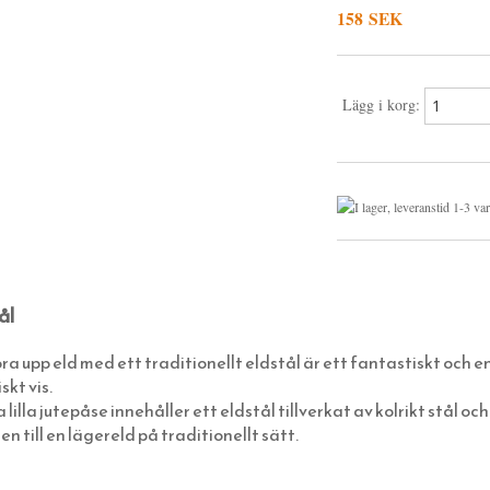
158 SEK
Lägg i korg:
ål
ra upp eld med ett traditionellt eldstål är ett fantastiskt och e
skt vis.
lilla jutepåse innehåller ett eldstål tillverkat av kolrikt stål och 
n till en lägereld på traditionellt sätt.