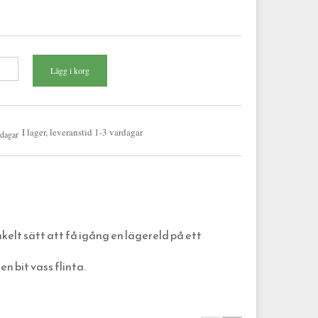
I lager, leveranstid 1-3 vardagar
nkelt sätt att få igång en lägereld på ett
en bit vass flinta.