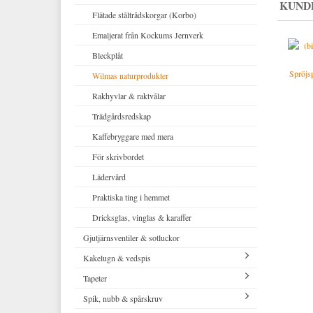
KUND
Scarfar, bandanas och flugor
Spelbordslampor
Infartsbelysning
Fontini - utgående sortiment
Reservdelar till fotogenlampor
Flätade ståltrådskorgar (Korbo)
Strumpor
Taklampor i porslin & bakelit
Belysningsstolpar
Strömbrytare & eluttag för IP44
Emaljerat från Kockums Jernverk
Morgonrockar och nattkläder
Bordslampor
Porslinslampor utomhus
Fede (mässing)
Bleckplåt
Spröjs
Klassiska hängslen & accessoarer
Golvlampor
Tillbehör & reservdelar
1950-tal
Wilmas naturprodukter
Klassiska porslinslampor
Rakhyvlar & raktvålar
Elmonterade fotogenlampor
Trädgårdsredskap
Spotlights i klassisk stil
Kaffebryggare med mera
För skrivbordet
Lädervård
Praktiska ting i hemmet
Dricksglas, vinglas & karaffer
Gjutjärnsventiler & sotluckor
Kakelugn & vedspis
Tapeter
Tillbehör till kakelugn
Spik, nubb & spårskruv
Vedhinkar & vedspistillbehör
Egna tapeter