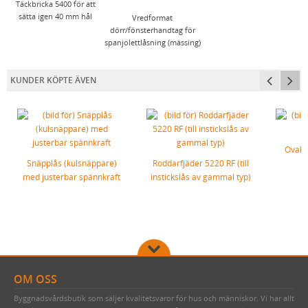
FÖRNICKLAD MÄSSINGSSKRUV
Täckbricka 5400 för att
sätta igen 40 mm hål
Vredformat
FÖRNICKLAD STÅLSKRUV
dörr/fönsterhandtag för
spanjolettlåsning (mässing)
KUNDER KÖPTE ÄVEN
Oval c
Snäpplås (kulsnäppare)
Roddarfjäder 5220 RF (till
med justerbar spännkraft
instickslås av gammal typ)
OM OSS
Byggnadsvårdsbutik som säljer kvalitetsvaror för hus och människor. Vi har allt