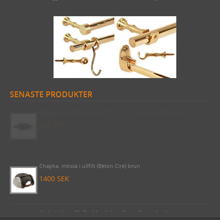
SENASTE PRODUKTER
Byggnadsspik/Rosettspik 125 mm, 1 kilo (cirka 49 stycken)
425 SEK
Chapka, mössa i ullfilt (Béton Ciré) brun
1400 SEK
Undertröja i ull/silke (dam) i korallrosa (Armor Lux)