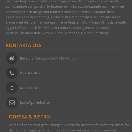
man kan begära av en välsorterad byggnadsvårdsbutik plus mycket annat,
som blandare och porslin för badrum och kök, ett omfattande sortiment med
strömbrytare och uttag samt hantverksmässigt tillverkade lampor, flera
egentillverkade dörrhandtag, andra beslag samt emaljskyltar och inte minst
kläder med bland annat vårt eget märke Resistant Work Wear. Vår fysiska butik
ligger i två skolhus från 1920-talet i norra Skaraborg mer eller mindre
mittemellan Mariestad, Skövde, Tibro, Töreboda, Hjo och Karlsborg.
KONTAKTA OSS
Bellefors Tibergs skola 545 95 Moholm
0500 400 450
0708 369 329
butik@gyllenhak.se
ODESSA & BISTRO
Vi har två serier med gardinstänger: Odessa för det stora fönstret och Bistro för
det mindre. Bägge serierna finns i både olackad mässing och förnicklat.