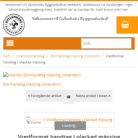
Välkommen till Gyllenhaks Byggnadsvårds webbutik. Snabbkassa via kundkorgen. Ingen
särskild kundinloggning krävs. Fraktfritt när du handlar för 2400 kronor eller mer.
Välkommen till Gyllenhaks Byggnadsvård!
HEM
Hem
/
Innerdörrshandtag
/
Dörrhandtag mässing (innerdörr)
/
Vredformat
handtag i olackad mässing
NYA PRODUKTER
LINOLJEFÄRG & SLAMFÄRG MED MERA
Dörrhandtag mässing (innerdörr)
KLASSISKA KLÄDER
LINOLJEFÄRGER
BADRUM & KÖK (KRANAR & PORSLIN)
MATTA LINOLJEFÄRGER
RESISTANT WORK WEAR
VITA KULÖRER
Föregående artikel
Nästa artikel i listan
INNERDÖRRSHANDTAG
FALU RÖDFÄRG (SLAMFÄRGER)
STORVÄSTAR
KÖKSBLANDARE
GRÅ KULÖRER
KONSTNÄRSFÄRGER
VÄSTAR
TVÄTTSTÄLLSBLANDARE
DÖRRHANDTAG MÄSSING (INNERDÖRR)
GULA KULÖRER
Zooma
LACK, LASYRER, FERNISSOR & OLJOR
BYXOR
BADKARSBLANDARE
DÖRRHANDTAG NICKEL (INNERDÖRR)
RÖDA KULÖRER
VITT
Loading...
LINOLJESÅPA OCH MÅLARTVÄTT
JACKOR, ANORAKER OCH BUSSARONGER
DUSCHAR OCH DUSCHBLANDARE
DÖRRHANDTAG LÅNGSKYLT MÄSSING
GRÖNA KULÖRER
GULT/ORANGE
Vredformat handtag i olackad mässing