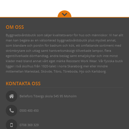
OM OSS
Byggnadsvårdsbutik som säljer kvalitetsvaror för hus och människor. Vi har allt
man kan begära av en välsorterad byggnadsvårdsbutik plus mycket annat,
som blandare och porslin för badrum och kök, ett omfattande sortiment med
strömbrytare och uttag samt hantverksmässigt tillverkade lampor, flera
egentillverkade dörrhandtag, andra beslag samt emaljskyltar och inte minst
kläder med bland annat vårt eget märke Resistant Work Wear. Vår fysiska butik
ligger i två skolhus från 1920-talet i norra Skaraborg mer eller mindre
mittemellan Mariestad, Skövde, Tibro, Töreboda, Hjo och Karlsborg.
KONTAKTA OSS
Bellefors Tibergs skola 545 95 Moholm
0500 400 450
0708 369 329