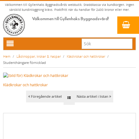
Välkommen till Gyllenhaks Byggnadsvårds webbutik. Snabbkassa via kundkorgen. Ingen
särskild kundinloggning krävs. Fraktfritt när du handlar för 2400 kronor eller mer.
Välkommen till Gyllenhaks Byggnadsvård!
HEM
Hem
/
Lådknoppar, krokar & haspar
/
Klädkrokar och hattkrokar
/
Studenthängare förnicklad
NYA PRODUKTER
LINOLJEFÄRG & SLAMFÄRG MED MERA
Klädkrokar och hattkrokar
KLASSISKA KLÄDER
LINOLJEFÄRGER
BADRUM & KÖK (KRANAR & PORSLIN)
MATTA LINOLJEFÄRGER
RESISTANT WORK WEAR
VITA KULÖRER
Föregående artikel
Nästa artikel i listan
INNERDÖRRSHANDTAG
FALU RÖDFÄRG (SLAMFÄRGER)
STORVÄSTAR
KÖKSBLANDARE
GRÅ KULÖRER
YTTERDÖRRSHANDTAG
KONSTNÄRSFÄRGER
VÄSTAR
TVÄTTSTÄLLSBLANDARE
DÖRRHANDTAG MÄSSING (INNERDÖRR)
GULA KULÖRER
KLASSISKA SPANJOLETTHANDTAG
LACK, LASYRER, FERNISSOR & OLJOR
BYXOR
BADKARSBLANDARE
DÖRRHANDTAG NICKEL (INNERDÖRR)
HANDTAG YTTERDÖRR OVAL CYLINDER
RÖDA KULÖRER
VITT
FÖNSTERBESLAG & FÖNSTERVERKTYG
LINOLJESÅPA OCH MÅLARTVÄTT
JACKOR, ANORAKER OCH BUSSARONGER
DUSCHAR OCH DUSCHBLANDARE
DÖRRHANDTAG LÅNGSKYLT MÄSSING
HANDTAG YTTERDÖRR (ASSA 2000)
KLASSISKA SPANJOLETTHANDTAG
GRÖNA KULÖRER
GULT/ORANGE