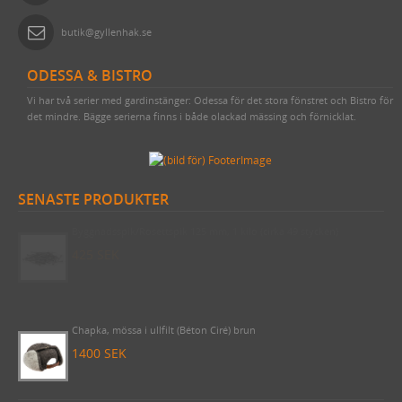
butik@gyllenhak.se
ODESSA & BISTRO
Vi har två serier med gardinstänger: Odessa för det stora fönstret och Bistro för
det mindre. Bägge serierna finns i både olackad mässing och förnicklat.
SENASTE PRODUKTER
Byggnadsspik/Rosettspik 125 mm, 1 kilo (cirka 49 stycken)
425 SEK
Chapka, mössa i ullfilt (Béton Ciré) brun
1400 SEK