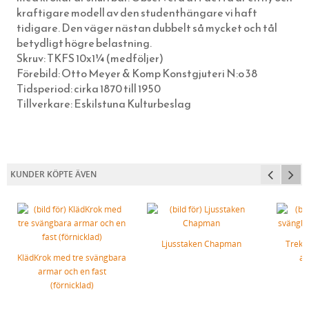
kraftigare modell av den studenthängare vi haft
ÖVRIGT
ELMONTERADE FOTOGENLAMPOR
TRÄDGÅRDSREDSKAP
BLANK TRÅDSPIK
TJÄRDREV
EGNA SKYLTAR I EMALJ & MÄSSING
YXOR & BILOR
BÅRDER
tidigare. Den väger nästan dubbelt så mycket och tål
WEBBUTIK
SPOTLIGHTS I KLASSISK STIL
KAFFEBRYGGARE MED MERA
KOPPARSPIK KVADRAT
SIFFROR OCH BOKSTÄVER I MÄSSING
SPEEDHEATER (FÄRGBORTTAGNING)
betydligt högre belastning.
Skruv: TKFS 10x1¼ (medföljer)
ÖPPETTIDER
FÖR SKRIVBORDET
DEKORSPIK
VITA MED SVART TEXT
FÄRGSKRAPOR MED MERA
Förebild: Otto Meyer & Komp Konstgjuteri N:o 38
VÄGBESKRIVNING
LÄDERVÅRD
ÖVRIGA SPIKAR
BLÅA MED VIT TEXT
SPECIALVERKTYG
Tidsperiod: cirka 1870 till 1950
Tillverkare: Eskilstuna Kulturbeslag
KONTAKTA OSS
PRAKTISKA TING I HEMMET
NUBB
GJUTNA SKYLTAR MÄSSING & NICKEL
BRYNEN
SÅ HÄR HANDLAR DU
DRICKSGLAS, VINGLAS & KARAFFER
STÅLSKRUV
SKYLTAR MED SYMBOLER
OM OSS
MÄSSINGSSKRUV
FÖRNICKLAD MÄSSINGSSKRUV
KUNDER KÖPTE ÄVEN
FÖRNICKLAD STÅLSKRUV
Ljusstaken Chapman
Trekr
KlädKrok med tre svängbara
ar
armar och en fast
(förnicklad)