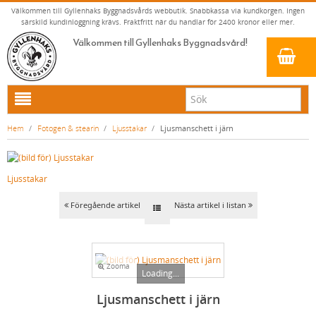
Välkommen till Gyllenhaks Byggnadsvårds webbutik. Snabbkassa via kundkorgen. Ingen
särskild kundinloggning krävs. Fraktfritt när du handlar för 2400 kronor eller mer.
Välkommen till Gyllenhaks Byggnadsvård!
HEM
Hem
/
Fotogen & stearin
/
Ljusstakar
/
Ljusmanschett i järn
NYA PRODUKTER
LINOLJEFÄRG & SLAMFÄRG MED MERA
Ljusstakar
KLASSISKA KLÄDER
LINOLJEFÄRGER
Föregående artikel
Nästa artikel i listan
BADRUM & KÖK (KRANAR & PORSLIN)
MATTA LINOLJEFÄRGER
RESISTANT WORK WEAR
VITA KULÖRER
INNERDÖRRSHANDTAG
FALU RÖDFÄRG (SLAMFÄRGER)
STORVÄSTAR
KÖKSBLANDARE
GRÅ KULÖRER
YTTERDÖRRSHANDTAG
KONSTNÄRSFÄRGER
VÄSTAR
TVÄTTSTÄLLSBLANDARE
DÖRRHANDTAG MÄSSING (INNERDÖRR)
GULA KULÖRER
Zooma
Loading...
KLASSISKA SPANJOLETTHANDTAG
LACK, LASYRER, FERNISSOR & OLJOR
BYXOR
BADKARSBLANDARE
DÖRRHANDTAG NICKEL (INNERDÖRR)
HANDTAG YTTERDÖRR OVAL CYLINDER
RÖDA KULÖRER
VITT
Ljusmanschett i järn
FÖNSTERBESLAG & FÖNSTERVERKTYG
LINOLJESÅPA OCH MÅLARTVÄTT
JACKOR, ANORAKER OCH BUSSARONGER
DUSCHAR OCH DUSCHBLANDARE
DÖRRHANDTAG LÅNGSKYLT MÄSSING
HANDTAG YTTERDÖRR (ASSA 2000)
KLASSISKA SPANJOLETTHANDTAG
GRÖNA KULÖRER
GULT/ORANGE