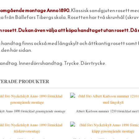
nomgående montage Anno 1890.
Klassisk sandgjuten rosett med
a från Bällefors Tibergs skola. Rosetten har två skruvhål (skruv
n rosett. Du kan även välja att köpa handtaget utan rosett. Då m
handtag finns också med långskylt och åttkantig rosett samt f
 den här sidan.
andtag. Innerdörrshandtag. Trycke. Dörrtrycke.
TERADE PRODUKTER
kylt Anno 1890 förnicklad genomgående montage
Albert Karlsson nummer 1210 förnicklad med l
ässing för dubbla rundcylindrar/dörr
i trapphus
1100 SEK