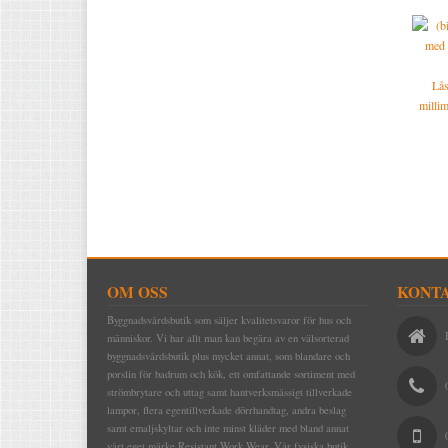
Lås
millim
OM OSS
KONTA
Byggnadsvårdsbutik som säljer kvalitetsvaror för hus och
människor. Vi har allt man kan begära av en välsorterad
byggnadsvårdsbutik plus mycket annat, som blandare och
porslin för badrum och kök, ett omfattande sortiment med
strömbrytare och uttag samt hantverksmässigt tillverkade
lampor, flera egentillverkade dörrhandtag, andra beslag
samt emaljskyltar och inte minst kläder med bland annat
vårt eget märke Resistant Work Wear. Vår fysiska butik