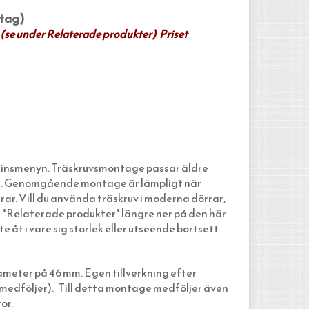
dtag)
 (se under Relaterade produkter)
.
Priset
dinsmenyn. Träskruvsmontage passar äldre
itet. Genomgående montage är lämpligt när
rrar. Vill du använda träskruv i moderna dörrar,
r "Relaterade produkter" längre ner på den här
 åt i vare sig storlek eller utseende bortsett
ameter på 46 mm. Egen tillverkning efter
v medföljer). Till detta montage medföljer även
or.