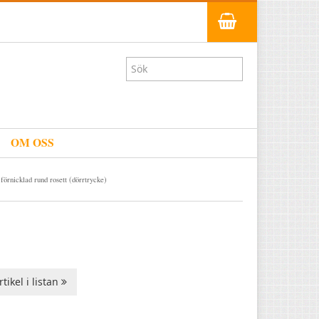
OM OSS
örnicklad rund rosett (dörrtrycke)
tikel i listan