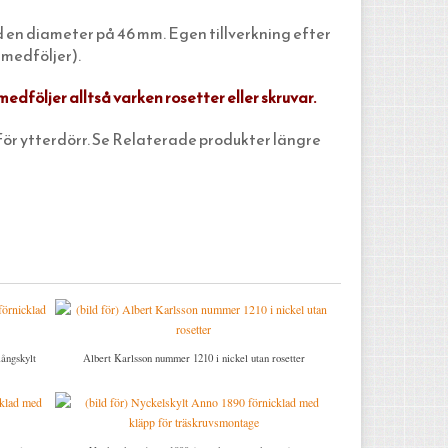
 en diameter på 46 mm. Egen tillverkning efter
 medföljer).
edföljer alltså varken rosetter eller skruvar.
ör ytterdörr. Se Relaterade produkter längre
ångskylt
Albert Karlsson nummer 1210 i nickel utan rosetter