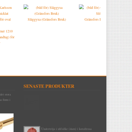
Släggyxa (Gränsfors Bruk)
Gränsfors Liten Slöjdyxa
mmer 1210
andtag) för
r
SENASTE PRODUKTER
det stora
Draperistång (3 meter) Odessa 1910 komplett
a finns i
med korta rörhållare & ändknoppar nickel
2620 SEK
Undertröja i ull/silke (dam) i korallrosa