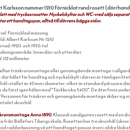
t Karlsson nummer 1210 förnicklat rund rosett (dörrhan
tt med tryckesrosetter. Nyckelskyltar och WC-vred säljs separat
ar ett handtagspar, alltså till dörrens bägge sidor.
ial: Förnicklad mässing
ld: Albert Karlsson Nr 1210
riod: 1920- och 1930-tal
dningsområde: Innerdörr och ytterdörr.
 112 millimeter
mellan träskruvsmontage eller genomgående montage i rullgar
 där hålet för handtag och nyckelskylt i dörren är tämligen l
hål i stället är 40 mm i diameter, vilket är standard på nyare dö
 du först igen hålen med "Täckbricka 5400". De återfinns unde
 Versionen för träskruv och genomgående montage skiljer sig inte
ntalet skruvhål.
äskruvsmontage Anno 1890
.
Klassisk sandgjuten rosett med en di
a från Bällefors Tibergs skola. Rosetten har tre skruvhål (skru
lad roddarbussning så att handtaget passar även i äldre låskist