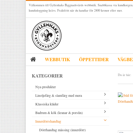
Välkommen till Gyllenhaks Byggnadsvårds webbutik. Snabbkassa via kundkorgen.
kundinloggning krävs. Fraktfritt när du handlar för 2400 kronor eller mer.
WEBBUTIK
ÖPPETTIDER
VÄGBE
KATEGORIER
Du är här:
Nya produkter
Linoljefärg & slamfärg med mera
Dörrhandta
Klassiska kläder
Linoljefärger
Badrum & kök (kranar & porslin)
Matta linoljefärger
Resistant Work Wear
Vita kulörer
Innerdörrshandtag
Falu rödfärg (slamfärger)
Storvästar
Köksblandare
Grå kulörer
Konstnärsfärger
Västar
Tvättställsblandare
Dörrhandtag mässing (innerdörr)
Gula kulörer