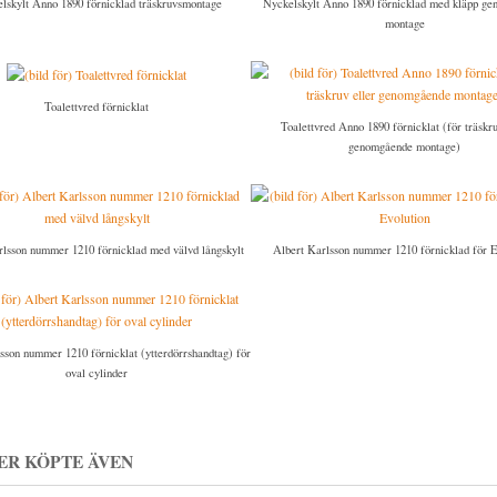
lskylt Anno 1890 förnicklad träskruvsmontage
Nyckelskylt Anno 1890 förnicklad med kläpp g
montage
Toalettvred förnicklat
Toalettvred Anno 1890 förnicklat (för träskru
genomgående montage)
rlsson nummer 1210 förnicklad med välvd långskylt
Albert Karlsson nummer 1210 förnicklad för E
sson nummer 1210 förnicklat (ytterdörrshandtag) för
oval cylinder
ER KÖPTE ÄVEN