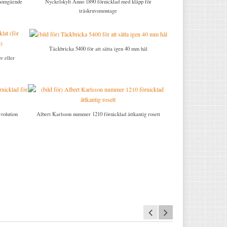
enomgående
Nyckelskylt Anno 1890 förnicklad med kläpp för
träskruvsmontage
Täckbricka 5400 för att sätta igen 40 mm hål
v eller
volution
Albert Karlsson nummer 1210 förnicklad åttkantig rosett