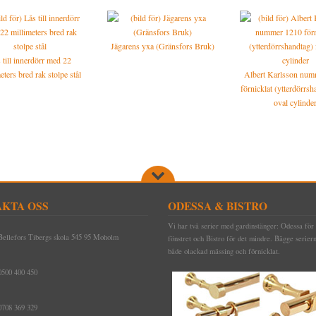
Jägarens yxa (Gränsfors Bruk)
 till innerdörr med 22
eters bred rak stolpe stål
Albert Karlsson nu
förnicklat (ytterdörrsh
oval cylinde
KTA OSS
ODESSA & BISTRO
Vi har två serier med gardinstänger: Odessa för 
Bellefors Tibergs skola 545 95 Moholm
fönstret och Bistro för det mindre. Bägge seriern
både olackad mässing och förnicklat.
0500 400 450
0708 369 329