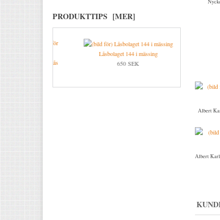
Nycke
PRODUKTTIPS [MER]
Låsbolaget 144 i mässing
ing för Evolutionlås
650 SEK
K
Albert Ka
Albert Karl
KUND