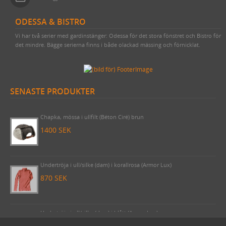
ODESSA & BISTRO
Vi har två serier med gardinstänger: Odessa för det stora fönstret och Bistro för
det mindre. Bägge serierna finns i både olackad mässing och förnicklat.
SENASTE PRODUKTER
Byggnadsspik/Rosettspik 125 mm, 1 kilo (cirka 49 stycken)
425 SEK
Chapka, mössa i ullfilt (Béton Ciré) brun
1400 SEK
Undertröja i ull/silke (dam) i korallrosa (Armor Lux)
870 SEK