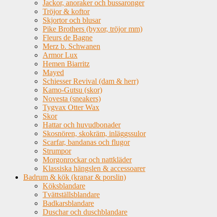
Jackor, anoraker och bussaronger
Tröjor & koftor
Skjortor och blusar
Pike Brothers (byxor, tröjor mm)
Fleurs de Bagne
Merz b. Schwanen
Armor Lux
Hemen Biarritz
Mayed
Schiesser Revival (dam & herr)
Kamo-Gutsu (skor)
Novesta (sneakers)
Tygvax Otter Wax
Skor
Hattar och huvudbonader
Skosnören, skokräm, inläggssulor
Scarfar, bandanas och flugor
Strumpor
Morgonrockar och nattkläder
Klassiska hängslen & accessoarer
Badrum & kök (kranar & porslin)
Köksblandare
Tvättställsblandare
Badkarsblandare
Duschar och duschblandare