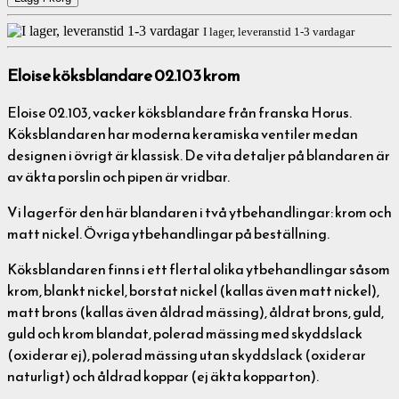
I lager, leveranstid 1-3 vardagar
Eloise köksblandare 02.103 krom
Eloise 02.103, vacker köksblandare från franska Horus.
Köksblandaren har moderna keramiska ventiler medan
designen i övrigt är klassisk. De vita detaljer på blandaren är
av äkta porslin och pipen är vridbar.
Vi lagerför den här blandaren i två ytbehandlingar: krom och
matt nickel. Övriga ytbehandlingar på beställning.
Köksblandaren finns i ett flertal olika ytbehandlingar såsom
krom, blankt nickel, borstat nickel (kallas även matt nickel),
matt brons (kallas även åldrad mässing), åldrat brons, guld,
guld och krom blandat, polerad mässing med skyddslack
(oxiderar ej), polerad mässing utan skyddslack (oxiderar
naturligt) och åldrad koppar (ej äkta kopparton).