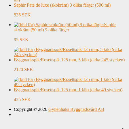
Saphir Pate de luxe (skokräm) 3 olika färger (500 ml)
535 SEK
Saphir
skokräm (50 ml) 9 olika färger
95 SEK
Byggnadsspik/Rosettspik 125 mm, 5 kilo (cirka 245 stycken)
2120 SEK
Byggnadsspik/Rosettspik 125 mm, 1 kilo (cirka 49 stycken)
425 SEK
Copyright © 2026
Gyllenhaks Byggnadsvård AB