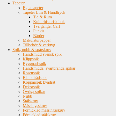
Tapeter
Egna tapeter
Tapeter Lim & Handtryck
Tid & Rum
Kulturhistorisk bok
Två gånger Carl
Funkis
Bårder
Makulaturpapper
Tillbehör & verktyg
Spik, nubb & spårskruv
Handsmidd svensk spik
Klippspik
Byggnadsspik
Handsmidda, svartbrända spikar
Rosettspik
Blank trådspik
Kopparspik kvadrat
Dekorspik
Övriga spikar
Nubb
Stålskruv
Mässingsskruv
Förnicklad mässingsskruv
Förnicklad stålskruv