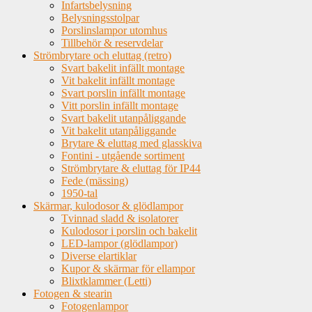
Infartsbelysning
Belysningsstolpar
Porslinslampor utomhus
Tillbehör & reservdelar
Strömbrytare och eluttag (retro)
Svart bakelit infällt montage
Vit bakelit infällt montage
Svart porslin infällt montage
Vitt porslin infällt montage
Svart bakelit utanpåliggande
Vit bakelit utanpåliggande
Brytare & eluttag med glasskiva
Fontini - utgående sortiment
Strömbrytare & eluttag för IP44
Fede (mässing)
1950-tal
Skärmar, kulodosor & glödlampor
Tvinnad sladd & isolatorer
Kulodosor i porslin och bakelit
LED-lampor (glödlampor)
Diverse elartiklar
Kupor & skärmar för ellampor
Blixtklammer (Letti)
Fotogen & stearin
Fotogenlampor