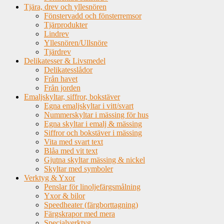
Tjära, drev och yllesnören
Fönstervadd och fönsterremsor
Tjärprodukter
Lindrev
Yllesnören/Ullsnöre
Tjärdrev
Delikatesser & Livsmedel
Delikatesslådor
Från havet
Från jorden
Emaljskyltar, siffror, bokstäver
Egna emaljskyltar i vitt/svart
Nummerskyltar i mässing för hus
Egna skyltar i emalj & mässing
Siffror och bokstäver i mässing
Vita med svart text
Blåa med vit text
Gjutna skyltar mässing & nickel
Skyltar med symboler
Verktyg & Yxor
Penslar för linoljefärgsmålning
Yxor & bilor
Speedheater (färgborttagning)
Färgskrapor med mera
Specialverktyg