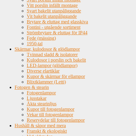
Vitt porslin infällt montage
Svart bakelit utanpåliggande
Vit bakelit utanpåliggande
Brytare & eluttag med glasskiva
Fontini - utgående sortiment
Strömbrytare & eluttag för IP44
Fede (mässing)
1950-tal
Skärmar, kulodosor & glödlampor
Tvinnad sladd & isolatorer
Kulodosor i porslin och bakelit
LED-lampor (glödlampor)
Diverse elartiklar
Kupor & skärmar för ellampor
Blixtklammer (Letti)
Fotogen & stearin
Fotogenlampor
Ljusstakar
Äkta stearinljus
Kupor till fotogenlampor
Vekar till fotogenlampor
Reservdelar till fotogenlampor
Hushåll & såpor med mera
Franskt & ekologiskt