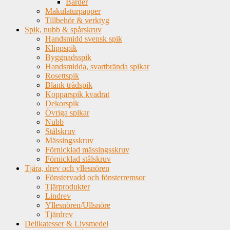
Bårder
Makulaturpapper
Tillbehör & verktyg
Spik, nubb & spårskruv
Handsmidd svensk spik
Klippspik
Byggnadsspik
Handsmidda, svartbrända spikar
Rosettspik
Blank trådspik
Kopparspik kvadrat
Dekorspik
Övriga spikar
Nubb
Stålskruv
Mässingsskruv
Förnicklad mässingsskruv
Förnicklad stålskruv
Tjära, drev och yllesnören
Fönstervadd och fönsterremsor
Tjärprodukter
Lindrev
Yllesnören/Ullsnöre
Tjärdrev
Delikatesser & Livsmedel