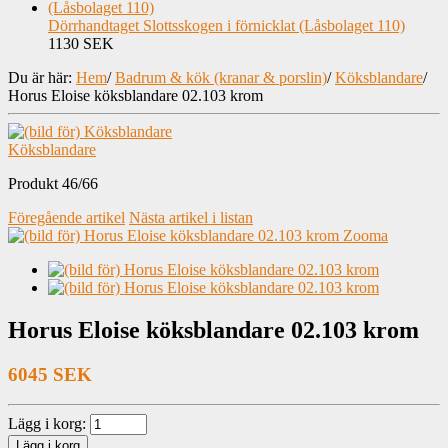
Dörrhandtaget Slottsskogen i förnicklat (Låsbolaget 110)
1130 SEK
Du är här:
Hem
/
Badrum & kök (kranar & porslin)
/
Köksblandare
/
Horus Eloise köksblandare 02.103 krom
Köksblandare
Produkt 46/66
Föregående artikel
Nästa artikel i listan
Zooma
Horus Eloise köksblandare 02.103 krom
6045 SEK
Lägg i korg: