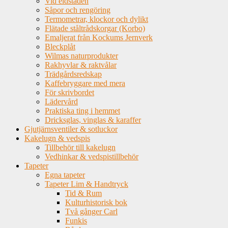
Vid eldstaden
Såpor och rengöring
Termometrar, klockor och dylikt
Flätade ståltrådskorgar (Korbo)
Emaljerat från Kockums Jernverk
Bleckplåt
Wilmas naturprodukter
Rakhyvlar & raktvålar
Trädgårdsredskap
Kaffebryggare med mera
För skrivbordet
Lädervård
Praktiska ting i hemmet
Dricksglas, vinglas & karaffer
Gjutjärnsventiler & sotluckor
Kakelugn & vedspis
Tillbehör till kakelugn
Vedhinkar & vedspistillbehör
Tapeter
Egna tapeter
Tapeter Lim & Handtryck
Tid & Rum
Kulturhistorisk bok
Två gånger Carl
Funkis