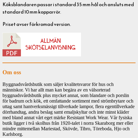
Köksblandaren passar i standard 35 mm hål och ansluts med
standard 10 mm kopparrör.
Priset avser förkromad version.
Om oss
Byggnadsvårdsbutik som säljer kvalitetsvaror för hus och
människor. Vi har allt man kan begära av en välsorterad
byggnadsvårdsbutik plus mycket annat, som blandare och porslin
för badrum och kök, ett omfattande sortiment med strömbrytare och
uttag samt hantverksmässigt tillverkade lampor, flera egentillverkade
dörrhandtag, andra beslag samt emaljskyltar och inte minst kläder
med bland annat vårt eget märke Resistant Work Wear. Vår fysiska
butik ligger i två skolhus från 1920-talet i norra Skaraborg mer eller
mindre mittemellan Mariestad, Skövde, Tibro, Töreboda, Hjo och
Karlsborg.