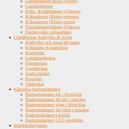
Gardinstänger nickel (Bistro)
Gardintillbehör
Köks- & klädstänger (Odessa)
Köksstänger (Bistro) mässing
Köksstänger (Bistro) nickel
Duschdraperistänger (Odessa)
Färdigsydda cafégardiner
Grindbeslag, hatthyllor & övrigt
Hatthyllor och annat till hattar
Köksstång & klädstång
Kantreglar
Ledstångsbeslag
Dörrstoppar
Grindbeslag
Andra beslag
Konsoler
Takkrokar
Klassiska badrumslampor
Badrumslampor tak i förnicklat
Badrumslampor för tak i mässing
Badrumslampor vägg i förnicklat
Badrumslampor för vägg i mässing
Badrumslampor i porslin
Badrumslampor LED spotlights
Inomhusbelysning