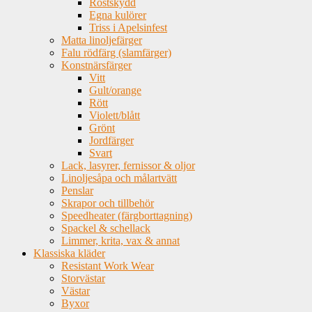
Rostskydd
Egna kulörer
Triss i Apelsinfest
Matta linoljefärger
Falu rödfärg (slamfärger)
Konstnärsfärger
Vitt
Gult/orange
Rött
Violett/blått
Grönt
Jordfärger
Svart
Lack, lasyrer, fernissor & oljor
Linoljesåpa och målartvätt
Penslar
Skrapor och tillbehör
Speedheater (färgborttagning)
Spackel & schellack
Limmer, krita, vax & annat
Klassiska kläder
Resistant Work Wear
Storvästar
Västar
Byxor