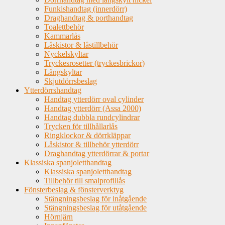
Funkishandtag (innerdörr)
Draghandtag & porthandtag
Toalettbehör
Kammarlås
Låskistor & låstillbehör
Nyckelskyltar
Tryckesrosetter (tryckesbrickor)
Långskyltar
Skjutdörrsbeslag
Ytterdörrshandtag
Handtag ytterdörr oval cylinder
Handtag ytterdörr (Assa 2000)
Handtag dubbla rundcylindrar
Trycken för tillhållarlås
Ringklockor & dörrkläppar
Låskistor & tillbehör ytterdörr
Draghandtag ytterdörrar & portar
Klassiska spanjoletthandtag
Klassiska spanjoletthandtag
Tillbehör till smalprofillås
Fönsterbeslag & fönsterverktyg
Stängningsbeslag för inåtgående
Stängningsbeslag för utåtgående
Hörnjärn