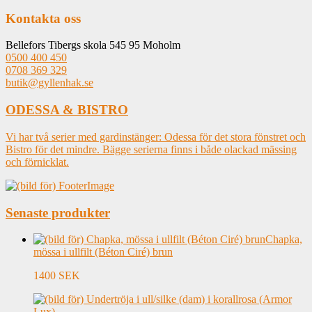
Kontakta oss
Bellefors Tibergs skola 545 95 Moholm
0500 400 450
0708 369 329
butik@gyllenhak.se
ODESSA & BISTRO
Vi har två serier med gardinstänger: Odessa för det stora fönstret och
Bistro för det mindre. Bägge serierna finns i både olackad mässing
och förnicklat.
Senaste produkter
Chapka,
mössa i ullfilt (Béton Ciré) brun
1400 SEK