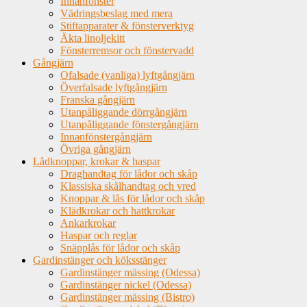
Innanfönster
Vädringsbeslag med mera
Stiftapparater & fönsterverktyg
Äkta linoljekitt
Fönsterremsor och fönstervadd
Gångjärn
Ofalsade (vanliga) lyftgångjärn
Överfalsade lyftgångjärn
Franska gångjärn
Utanpåliggande dörrgångjärn
Utanpåliggande fönstergångjärn
Innanfönstergångjärn
Övriga gångjärn
Lådknoppar, krokar & haspar
Draghandtag för lådor och skåp
Klassiska skålhandtag och vred
Knoppar & lås för lådor och skåp
Klädkrokar och hattkrokar
Ankarkrokar
Haspar och reglar
Snäpplås för lådor och skåp
Gardinstänger och köksstänger
Gardinstänger mässing (Odessa)
Gardinstänger nickel (Odessa)
Gardinstänger mässing (Bistro)