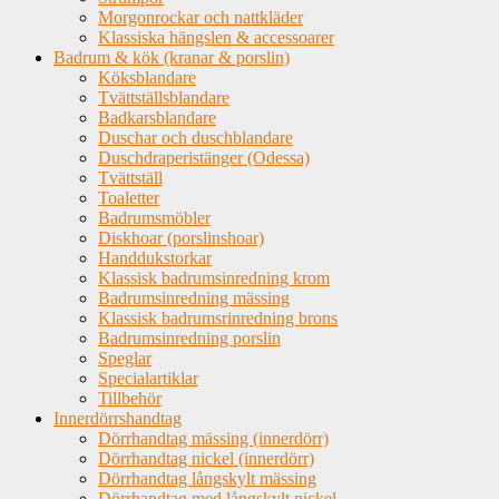
Morgonrockar och nattkläder
Klassiska hängslen & accessoarer
Badrum & kök (kranar & porslin)
Köksblandare
Tvättställsblandare
Badkarsblandare
Duschar och duschblandare
Duschdraperistänger (Odessa)
Tvättställ
Toaletter
Badrumsmöbler
Diskhoar (porslinshoar)
Handdukstorkar
Klassisk badrumsinredning krom
Badrumsinredning mässing
Klassisk badrumsrinredning brons
Badrumsinredning porslin
Speglar
Specialartiklar
Tillbehör
Innerdörrshandtag
Dörrhandtag mässing (innerdörr)
Dörrhandtag nickel (innerdörr)
Dörrhandtag långskylt mässing
Dörrhandtag med långskylt nickel