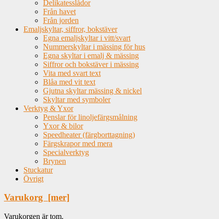
Delikatesslådor
Från havet
Från jorden
Emaljskyltar, siffror, bokstäver
Egna emaljskyltar i vitt/svart
Nummerskyltar i mässing för hus
Egna skyltar i emalj & mässing
Siffror och bokstäver i mässing
Vita med svart text
Blåa med vit text
Gjutna skyltar mässing & nickel
Skyltar med symboler
Verktyg & Yxor
Penslar för linoljefärgsmålning
Yxor & bilor
Speedheater (färgborttagning)
Färgskrapor med mera
Specialverktyg
Brynen
Stuckatur
Övrigt
Varukorg [mer]
Varukorgen är tom.