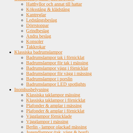
Hatthyllor och annat till hattar
Köksstång & klädstång
Kantreglar
Ledstångsbeslag
Dörrstoppar
Grindbeslag
Andra beslag
Konsoler
Takkrokar
Klassiska badrumslampor
Badrumslampor tak i förnicklat
Badrumslampor för tak i mässing
Badrumslampor vägg i förnicklat
Badrumslampor för vägg i mässing
Badrumslampor i porslin
Badrumslampor LED spotlights
Inomhusbelysning
Klassiska taklampor mässing
Klassiska taklampor i förnicklat
Plafonder & amplar i mässing
Plafonder & amplar i förnicklat
Vägglampor förnicklade
Vägglampor i mässing
Berlin - lampor olackad mässing
Jugendlampor (tak, vägg & bord)