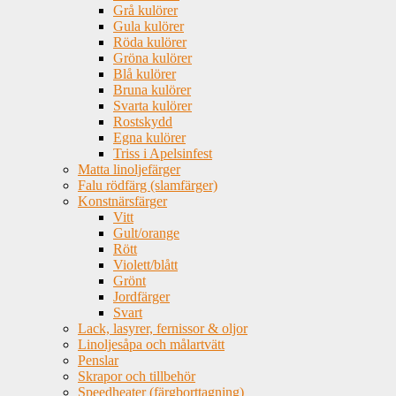
Grå kulörer
Gula kulörer
Röda kulörer
Gröna kulörer
Blå kulörer
Bruna kulörer
Svarta kulörer
Rostskydd
Egna kulörer
Triss i Apelsinfest
Matta linoljefärger
Falu rödfärg (slamfärger)
Konstnärsfärger
Vitt
Gult/orange
Rött
Violett/blått
Grönt
Jordfärger
Svart
Lack, lasyrer, fernissor & oljor
Linoljesåpa och målartvätt
Penslar
Skrapor och tillbehör
Speedheater (färgborttagning)