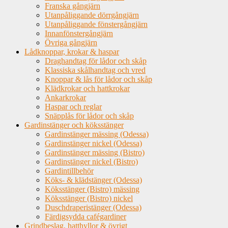
Franska gångjärn
Utanpåliggande dörrgångjärn
Utanpåliggande fönstergångjärn
Innanfönstergångjärn
Övriga gångjärn
Lådknoppar, krokar & haspar
Draghandtag för lådor och skåp
Klassiska skålhandtag och vred
Knoppar & lås för lådor och skåp
Klädkrokar och hattkrokar
Ankarkrokar
Haspar och reglar
Snäpplås för lådor och skåp
Gardinstänger och köksstänger
Gardinstänger mässing (Odessa)
Gardinstänger nickel (Odessa)
Gardinstänger mässing (Bistro)
Gardinstänger nickel (Bistro)
Gardintillbehör
Köks- & klädstänger (Odessa)
Köksstänger (Bistro) mässing
Köksstänger (Bistro) nickel
Duschdraperistänger (Odessa)
Färdigsydda cafégardiner
Grindbeslag, hatthyllor & övrigt