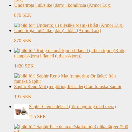
Undertröja i ull/silke (dam) i korallrosa (Armor Lux)
870 SEK
Undertröja i ull/silke (dam) i blått (Armor Lux)
870 SEK
Rutig
utanpåskjorta i flanell (arbetsskjorta)
1420 SEK
Saphir Reno Mat (rengöring för läder) från franska Saphir
195 SEK
Saphir Créme délicat (för rengöring med mera)
155 SEK