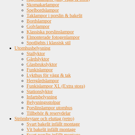
Skomakarlampor
Spelbordslampor
Taklampor i porslin & bakelit
Bordslampor
Golvlampor
Klassiska porslinslampor
Elmonterade fotogenlampor
Spotlights i klassisk stil
Utomhusbelysning
Stallyktor
Gårdslyktor
Glasbrukslyktor
Funkislampor
Lykthus för vägg & tak
Herrgårdslampor
Funkislampor XL (Extra stora)
Stationslyktor
Infartsbelysning
Belysningsstolpar
Porslinslampor utomhus
Tillbehör & reservdelar
Strömbrytare och eluttag (retro)
Svart bakelit infällt montage
Vit bakelit infällt montage
Svart porslin infällt montage