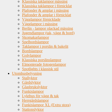
Klassiska taklampor mässing
Klassiska taklampor i förnicklat
Plafonder & amplar i mässing
Plafonder & amplar i förnicklat
Vägglampor förnicklade
Vägglampor i mässing
Berlin - lampor olackad mässing
Jugendlampor (tak, vägg & bord)
Skomakarlampor
Spelbordslampor
Taklampor i porslin & bakelit
Bordslampor
Golvlampor
Klassiska porslinslampor
Elmonterade fotogenlampor
Spotlights i klassisk stil
Utomhusbelysning
Stallyktor
Gårdslyktor
Glasbrukslyktor
Funkislampor
Lykthus för vägg & tak
Herrgårdslampor
Funkislampor XL (Extra stora)
Stationslyktor