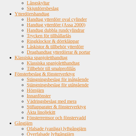
Långskyltar
Skjutdörrsbeslag
Ytterdörrshandtag
Handtag ytterdörr oval cylinder
Handtag ytterdörr (Assa 2000)
Handtag dubbla rundcylindrar
Trycken för tillhållarlås
Ringklockor & dörrkläppar
Låskistor & tillbehör ytterdörr
Draghandtag ytterdörrar & portar
Klassiska spanjoletthandtag
Klassiska spanjoletthandtag
Tillbehör till smalprofillås
Fönsterbeslag & fönsterverktyg
Stängningsbeslag för inåtgående
Stängningsbeslag för utåtgående
Hörnjärn
Innanfönster
Vädringsbeslag med mera
Stiftapparater & fönsterverktyg
Äkta linoljekitt
Fönsterremsor och fönstervadd
Gångjärn
Ofalsade (vanliga) lyftgångjärn
Överfalsade lyftgångjärn