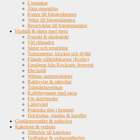
Ljusstakar
Äkta stearinljus
Kupor till fotogenlampor
Vekar till fotogenlampor
Reservdelar till fotogenlampor
Hushåll & såpor med mera
Franskt & ekologiskt
Vid eldstaden
Såpor och rengöring
Termometrar, klockor och dylikt
Flätade ståltrådskorgar (Korbo)
Emaljerat från Kockums Jernverk
Bleckplåt
Wilmas naturprodukter
Rakhyvlar & raktvålar
Trädgårdsredskap
Kaffebryggare med mera
För skrivbordet
Lädervård
Praktiska ting i hemmet
Dricksglas, vinglas & karaffer
Gjutjärnsventiler & sotluckor
Kakelugn & vedspis
Tillbehör till kakelugn
Vedhinkar & vedspistillbehör