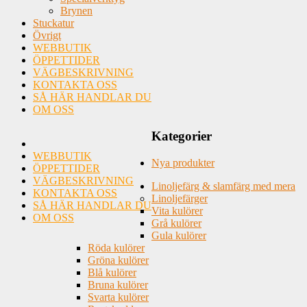
Brynen
Stuckatur
Övrigt
WEBBUTIK
ÖPPETTIDER
VÄGBESKRIVNING
KONTAKTA OSS
SÅ HÄR HANDLAR DU
OM OSS
Kategorier
WEBBUTIK
Nya produkter
ÖPPETTIDER
VÄGBESKRIVNING
Linoljefärg & slamfärg med mera
KONTAKTA OSS
Linoljefärger
SÅ HÄR HANDLAR DU
Vita kulörer
OM OSS
Grå kulörer
Gula kulörer
Röda kulörer
Gröna kulörer
Blå kulörer
Bruna kulörer
Svarta kulörer