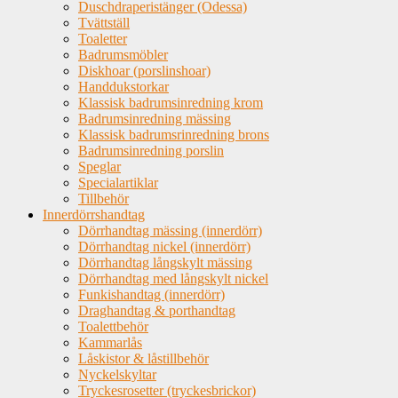
Duschdraperistänger (Odessa)
Tvättställ
Toaletter
Badrumsmöbler
Diskhoar (porslinshoar)
Handdukstorkar
Klassisk badrumsinredning krom
Badrumsinredning mässing
Klassisk badrumsrinredning brons
Badrumsinredning porslin
Speglar
Specialartiklar
Tillbehör
Innerdörrshandtag
Dörrhandtag mässing (innerdörr)
Dörrhandtag nickel (innerdörr)
Dörrhandtag långskylt mässing
Dörrhandtag med långskylt nickel
Funkishandtag (innerdörr)
Draghandtag & porthandtag
Toalettbehör
Kammarlås
Låskistor & låstillbehör
Nyckelskyltar
Tryckesrosetter (tryckesbrickor)