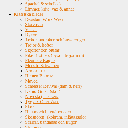
Spackel & schellack
Limmer, krita, vax & annat
Klassiska kläder
Resistant Work Wear
Storvästar
Västar
Byxor
Jackor, anoraker och bussaronger
Tröjor & koftor
Skjortor och blusar
Pike Brothers (byxor, tröjor mm)
Fleurs de Bagne
Merz b. Schwanen
Armor Lux
Hemen Biarritz
Mayed
Schiesser Revival (dam & herr)
Kamo-Gutsu (skor)
Novesta (sneakers)
Tygvax Otter Wax
Skor
Hattar och huvudbonader
Skosnören, skokräm, inläggssulor
Scarfar, bandanas och flugor
Strumpor