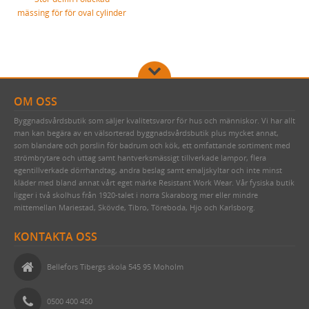
mässing för för oval cylinder
OM OSS
Byggnadsvårdsbutik som säljer kvalitetsvaror för hus och människor. Vi har allt
man kan begära av en välsorterad byggnadsvårdsbutik plus mycket annat,
som blandare och porslin för badrum och kök, ett omfattande sortiment med
strömbrytare och uttag samt hantverksmässigt tillverkade lampor, flera
egentillverkade dörrhandtag, andra beslag samt emaljskyltar och inte minst
kläder med bland annat vårt eget märke Resistant Work Wear. Vår fysiska butik
ligger i två skolhus från 1920-talet i norra Skaraborg mer eller mindre
mittemellan Mariestad, Skövde, Tibro, Töreboda, Hjo och Karlsborg.
KONTAKTA OSS
Bellefors Tibergs skola 545 95 Moholm
0500 400 450