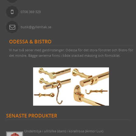
0708 369 329
butik@gyllenhak.se
ODESSA & BISTRO
Vi har två serier med gardinstänger: Odessa för det stora fönstret och Bistro för
det mindre. Bägge serierna finns i både olackad mässing och förnicklat.
SENASTE PRODUKTER
Undertröja i ull/silke (dam) i korallrosa (Armor Lux)