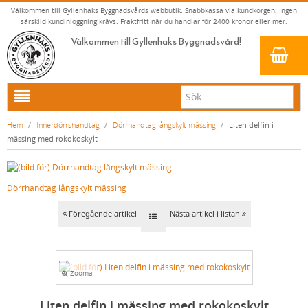
Välkommen till Gyllenhaks Byggnadsvårds webbutik. Snabbkassa via kundkorgen. Ingen
särskild kundinloggning krävs. Fraktfritt när du handlar för 2400 kronor eller mer.
Välkommen till Gyllenhaks Byggnadsvård!
HEM
Hem
/
Innerdörrshandtag
/
Dörrhandtag långskylt mässing
/
Liten delfin i
mässing med rokokoskylt
NYA PRODUKTER
LINOLJEFÄRG & SLAMFÄRG MED MERA
Dörrhandtag långskylt mässing
KLASSISKA KLÄDER
LINOLJEFÄRGER
BADRUM & KÖK (KRANAR & PORSLIN)
MATTA LINOLJEFÄRGER
RESISTANT WORK WEAR
VITA KULÖRER
Föregående artikel
Nästa artikel i listan
INNERDÖRRSHANDTAG
FALU RÖDFÄRG (SLAMFÄRGER)
STORVÄSTAR
KÖKSBLANDARE
GRÅ KULÖRER
KONSTNÄRSFÄRGER
VÄSTAR
TVÄTTSTÄLLSBLANDARE
DÖRRHANDTAG MÄSSING (INNERDÖRR)
GULA KULÖRER
Zooma
LACK, LASYRER, FERNISSOR & OLJOR
BYXOR
BADKARSBLANDARE
DÖRRHANDTAG NICKEL (INNERDÖRR)
RÖDA KULÖRER
VITT
LINOLJESÅPA OCH MÅLARTVÄTT
JACKOR, ANORAKER OCH BUSSARONGER
DUSCHAR OCH DUSCHBLANDARE
DÖRRHANDTAG LÅNGSKYLT MÄSSING
GRÖNA KULÖRER
GULT/ORANGE
Liten delfin i mässing med rokokoskylt