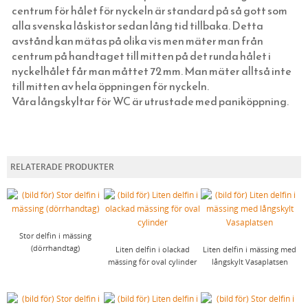
centrum för hålet för nyckeln är standard på så gott som
SPIK, NUBB & SPÅRSKRUV
SKOMAKARLAMPOR
STATIONSLYKTOR
BRYTARE & ELUTTAG MED GLASSKIVA
BLIXTKLAMMER (LETTI)
VEKAR TILL FOTOGENLAMPOR
TERMOMETRAR, KLOCKOR OCH DYLIKT
VEDHINKAR & VEDSPISTILLBEHÖR
EGNA TAPETER
alla svenska låskistor sedan lång tid tillbaka. Detta
TJÄRA, DREV OCH YLLESNÖREN
SPELBORDSLAMPOR
INFARTSBELYSNING
FONTINI - UTGÅENDE SORTIMENT
RESERVDELAR TILL FOTOGENLAMPOR
FLÄTADE STÅLTRÅDSKORGAR (KORBO)
TAPETER LIM & HANDTRYCK
HANDSMIDD SVENSK SPIK
avstånd kan mätas på olika vis men mäter man från
centrum på handtaget till mitten på det runda hålet i
DELIKATESSER & LIVSMEDEL
TAKLAMPOR I PORSLIN & BAKELIT
BELYSNINGSSTOLPAR
STRÖMBRYTARE & ELUTTAG FÖR IP44
EMALJERAT FRÅN KOCKUMS JERNVERK
MAKULATURPAPPER
KLIPPSPIK
FÖNSTERVADD OCH FÖNSTERREMSOR
TID & RUM
nyckelhålet får man måttet 72 mm. Man mäter alltså inte
EMALJSKYLTAR, SIFFROR, BOKSTÄVER
BORDSLAMPOR
PORSLINSLAMPOR UTOMHUS
FEDE (MÄSSING)
BLECKPLÅT
TILLBEHÖR & VERKTYG
BYGGNADSSPIK
TJÄRPRODUKTER
DELIKATESSLÅDOR
KULTURHISTORISK BOK
till mitten av hela öppningen för nyckeln.
Våra långskyltar för WC är utrustade med paniköppning.
VERKTYG & YXOR
GOLVLAMPOR
TILLBEHÖR & RESERVDELAR
1950-TAL
WILMAS NATURPRODUKTER
HANDSMIDDA, SVARTBRÄNDA SPIKAR
LINDREV
FRÅN HAVET
EGNA EMALJSKYLTAR I VITT/SVART
TVÅ GÅNGER CARL
STUCKATUR
KLASSISKA PORSLINSLAMPOR
RAKHYVLAR & RAKTVÅLAR
ROSETTSPIK
YLLESNÖREN/ULLSNÖRE
FRÅN JORDEN
NUMMERSKYLTAR I MÄSSING FÖR HUS
PENSLAR FÖR LINOLJEFÄRGSMÅLNING
FUNKIS
ÖVRIGT
ELMONTERADE FOTOGENLAMPOR
TRÄDGÅRDSREDSKAP
BLANK TRÅDSPIK
TJÄRDREV
EGNA SKYLTAR I EMALJ & MÄSSING
YXOR & BILOR
BÅRDER
RELATERADE PRODUKTER
WEBBUTIK
SPOTLIGHTS I KLASSISK STIL
KAFFEBRYGGARE MED MERA
KOPPARSPIK KVADRAT
SIFFROR OCH BOKSTÄVER I MÄSSING
SPEEDHEATER (FÄRGBORTTAGNING)
ÖPPETTIDER
FÖR SKRIVBORDET
DEKORSPIK
VITA MED SVART TEXT
FÄRGSKRAPOR MED MERA
VÄGBESKRIVNING
LÄDERVÅRD
ÖVRIGA SPIKAR
BLÅA MED VIT TEXT
SPECIALVERKTYG
Stor delfin i mässing
KONTAKTA OSS
PRAKTISKA TING I HEMMET
NUBB
GJUTNA SKYLTAR MÄSSING & NICKEL
BRYNEN
(dörrhandtag)
Liten delfin i olackad
Liten delfin i mässing med
mässing för oval cylinder
långskylt Vasaplatsen
SÅ HÄR HANDLAR DU
DRICKSGLAS, VINGLAS & KARAFFER
STÅLSKRUV
SKYLTAR MED SYMBOLER
OM OSS
MÄSSINGSSKRUV