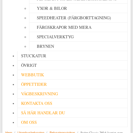
YXOR & BILOR
SPEEDHEATER (FÄRGBORTTAGNING)
FÄRGSKRAPOR MED MERA
SPECIALVERKTYG
BRYNEN
STUCKATUR
ÖVRIGT
WEBBUTIK
ÖPPETTIDER
VÄGBESKRIVNING
KONTAKTA OSS
SÅ HÄR HANDLAR DU
OM OSS
/
/
/
Stolpe Classic 260 6-kantigt stort
Hem
Utomhusbelysning
Belysningsstolpar