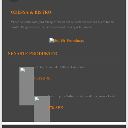
ODESSA & BISTRO
Vi har två serier med gardinstänger: Odessa för det stora fönstret och Bistro för det
mindre. Bägge serierna finns i både olackad mässing och förnicklat.
SENASTE PRODUKTER
Chapka, mössa i ullfilt (Béton Ciré) brun
1400 SEK
Undertröja i ull/silke (dam) i korallrosa (Armor Lux)
870 SEK
Undertröja i ull/silke (dam) i blått (Armor