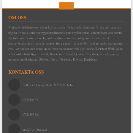
OM OSS
Byggnadsvårdsbutik som säljer kvalitetsvaror för hus och människor. Vi har allt man kan
begära av en välsorterad byggnadsvårdsbutik plus mycket annat, som blandare och porslin
för badrum och kök, ett omfattande sortiment med strömbrytare och uttag samt
hantverksmässigt tillverkade lampor, flera egentillverkade dörrhandtag, andra beslag samt
emaljskyltar och inte minst kläder med bland annat vårt eget märke Resistant Work Wear.
Vår fysiska butik ligger i två skolhus från 1920-talet i norra Skaraborg mer eller mindre
mittemellan Mariestad, Skövde, Tibro, Töreboda, Hjo och Karlsborg.
KONTAKTA OSS
Bellefors Tibergs skola 545 95 Moholm
0500 400 450
0708 369 329
butik@gyllenhak.se