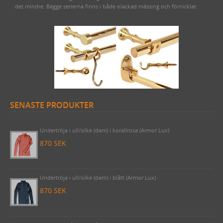
FÖRNICKLAD STÅLSKRUV
det mindre. Bägge serierna finns i både olackad mässing och förnicklat.
SENASTE PRODUKTER
Draperistång (3 meter) Odessa 1910 komplett med korta rörhållare
& ändknoppar nickel
2620 SEK
Undertröja i ull/silke (dam) i korallrosa (Armor Lux)
870 SEK