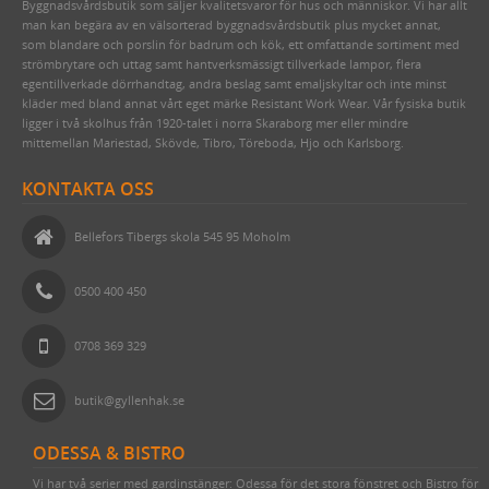
Byggnadsvårdsbutik som säljer kvalitetsvaror för hus och människor. Vi har allt
TJÄRA, DREV OCH YLLESNÖREN
FONTINI - UTGÅENDE SORTIMENT
RESERVDELAR TILL FOTOGENLAMPOR
FLÄTADE STÅLTRÅDSKORGAR (KORBO)
TAPETER LIM & HANDTRYCK
HANDSMIDD SVENSK SPIK
man kan begära av en välsorterad byggnadsvårdsbutik plus mycket annat,
som blandare och porslin för badrum och kök, ett omfattande sortiment med
DELIKATESSER & LIVSMEDEL
STRÖMBRYTARE & ELUTTAG FÖR IP44
EMALJERAT FRÅN KOCKUMS JERNVERK
MAKULATURPAPPER
KLIPPSPIK
FÖNSTERVADD OCH FÖNSTERREMSOR
TID & RUM
strömbrytare och uttag samt hantverksmässigt tillverkade lampor, flera
egentillverkade dörrhandtag, andra beslag samt emaljskyltar och inte minst
EMALJSKYLTAR, SIFFROR, BOKSTÄVER
FEDE (MÄSSING)
BLECKPLÅT
TILLBEHÖR & VERKTYG
BYGGNADSSPIK
TJÄRPRODUKTER
DELIKATESSLÅDOR
KULTURHISTORISK BOK
kläder med bland annat vårt eget märke Resistant Work Wear. Vår fysiska butik
ligger i två skolhus från 1920-talet i norra Skaraborg mer eller mindre
VERKTYG & YXOR
1950-TAL
WILMAS NATURPRODUKTER
HANDSMIDDA, SVARTBRÄNDA SPIKAR
LINDREV
FRÅN HAVET
EGNA EMALJSKYLTAR I VITT/SVART
TVÅ GÅNGER CARL
mittemellan Mariestad, Skövde, Tibro, Töreboda, Hjo och Karlsborg.
STUCKATUR
RAKHYVLAR & RAKTVÅLAR
ROSETTSPIK
YLLESNÖREN/ULLSNÖRE
FRÅN JORDEN
NUMMERSKYLTAR I MÄSSING FÖR HUS
PENSLAR FÖR LINOLJEFÄRGSMÅLNING
FUNKIS
KONTAKTA OSS
ÖVRIGT
TRÄDGÅRDSREDSKAP
BLANK TRÅDSPIK
TJÄRDREV
EGNA SKYLTAR I EMALJ & MÄSSING
YXOR & BILOR
BÅRDER
Bellefors Tibergs skola 545 95 Moholm
WEBBUTIK
KAFFEBRYGGARE MED MERA
KOPPARSPIK KVADRAT
SIFFROR OCH BOKSTÄVER I MÄSSING
SPEEDHEATER (FÄRGBORTTAGNING)
ÖPPETTIDER
FÖR SKRIVBORDET
DEKORSPIK
VITA MED SVART TEXT
FÄRGSKRAPOR MED MERA
0500 400 450
VÄGBESKRIVNING
LÄDERVÅRD
ÖVRIGA SPIKAR
BLÅA MED VIT TEXT
SPECIALVERKTYG
KONTAKTA OSS
PRAKTISKA TING I HEMMET
NUBB
GJUTNA SKYLTAR MÄSSING & NICKEL
BRYNEN
0708 369 329
SÅ HÄR HANDLAR DU
DRICKSGLAS, VINGLAS & KARAFFER
STÅLSKRUV
SKYLTAR MED SYMBOLER
butik@gyllenhak.se
OM OSS
MÄSSINGSSKRUV
ODESSA & BISTRO
FÖRNICKLAD MÄSSINGSSKRUV
Vi har två serier med gardinstänger: Odessa för det stora fönstret och Bistro för