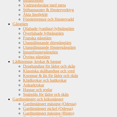
Innanfönster
Vädringsbeslag med mera
Stiftapparater & fönsterverktyg
Äkta linoljekitt
Fönsterremsor och fönstervadd
Gångjärn
Ofalsade (vanliga) lyftgångjärn
Överfalsade lyftgångjärn
Franska gångjärn
Utanpåliggande dörrgångjärn
Utanpåliggande fönstergångjärn
Innanfönstergångjärn
Övriga gångjärn
Lådknoppar, krokar & haspar
Draghandtag för lådor och skåp
Klassiska skålhandtag och vred
Knoppar & lås för lådor och skåp
Klädkrokar och hattkrokar
Ankarkrokar
Haspar och reglar
Snäpplås för lådor och skåp
Gardinstänger och köksstänger
Gardinstänger mässing (Odessa)
Gardinstänger nickel (Odessa)
Gardinstänger mässing (Bistro)