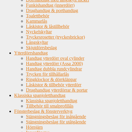
Funkishandtag (innerdörr)
Draghandtag & porthandtag
Toalettbehör
Kammarlås
Låskistor & låstillbehör
Nyckelskyltar
Tryckesrosetter (tryckesbrickor)
Långskyltar
Skjutdörrsbeslag
Ytterdörrshandtag
Handtag ytterdörr oval cylinder
Handtag ytterdörr (Assa 2000)
Handtag dubbla rundcylindrar
Trycken för tillhållarlås
Ringklockor & dörrkläppar
Låskistor & tillbehör ytterdörr
Draghandtag ytterdörrar & portar
Klassiska spanjoletthandtag
Klassiska spanjoletthandtag
Tillbehör till smalprofillås
Fönsterbeslag & fönsterverktyg
Stängningsbeslag för inåtgående
Stängningsbeslag för utåtgående
Hörnjärn