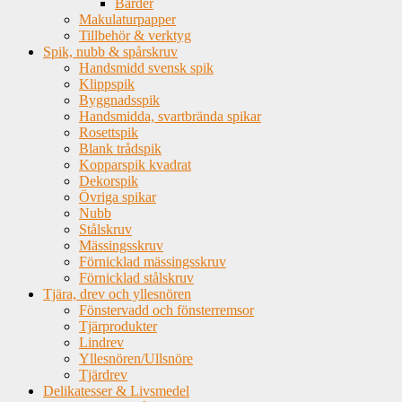
Bårder
Makulaturpapper
Tillbehör & verktyg
Spik, nubb & spårskruv
Handsmidd svensk spik
Klippspik
Byggnadsspik
Handsmidda, svartbrända spikar
Rosettspik
Blank trådspik
Kopparspik kvadrat
Dekorspik
Övriga spikar
Nubb
Stålskruv
Mässingsskruv
Förnicklad mässingsskruv
Förnicklad stålskruv
Tjära, drev och yllesnören
Fönstervadd och fönsterremsor
Tjärprodukter
Lindrev
Yllesnören/Ullsnöre
Tjärdrev
Delikatesser & Livsmedel