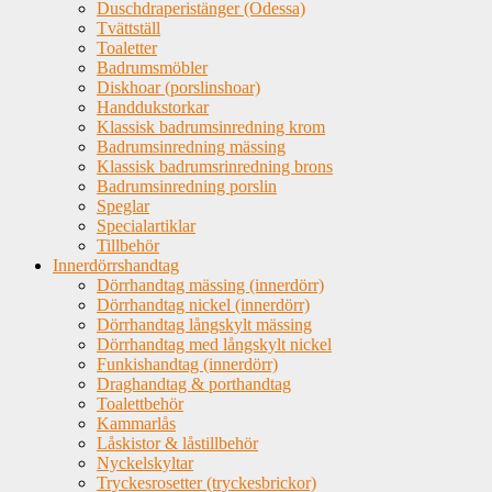
Duschdraperistänger (Odessa)
Tvättställ
Toaletter
Badrumsmöbler
Diskhoar (porslinshoar)
Handdukstorkar
Klassisk badrumsinredning krom
Badrumsinredning mässing
Klassisk badrumsrinredning brons
Badrumsinredning porslin
Speglar
Specialartiklar
Tillbehör
Innerdörrshandtag
Dörrhandtag mässing (innerdörr)
Dörrhandtag nickel (innerdörr)
Dörrhandtag långskylt mässing
Dörrhandtag med långskylt nickel
Funkishandtag (innerdörr)
Draghandtag & porthandtag
Toalettbehör
Kammarlås
Låskistor & låstillbehör
Nyckelskyltar
Tryckesrosetter (tryckesbrickor)