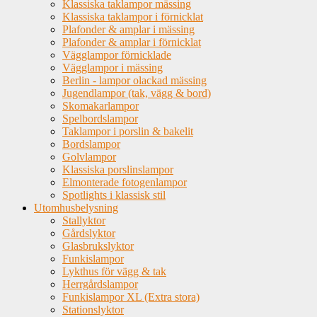
Klassiska taklampor mässing
Klassiska taklampor i förnicklat
Plafonder & amplar i mässing
Plafonder & amplar i förnicklat
Vägglampor förnicklade
Vägglampor i mässing
Berlin - lampor olackad mässing
Jugendlampor (tak, vägg & bord)
Skomakarlampor
Spelbordslampor
Taklampor i porslin & bakelit
Bordslampor
Golvlampor
Klassiska porslinslampor
Elmonterade fotogenlampor
Spotlights i klassisk stil
Utomhusbelysning
Stallyktor
Gårdslyktor
Glasbrukslyktor
Funkislampor
Lykthus för vägg & tak
Herrgårdslampor
Funkislampor XL (Extra stora)
Stationslyktor