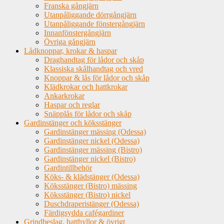
Franska gångjärn
Utanpåliggande dörrgångjärn
Utanpåliggande fönstergångjärn
Innanfönstergångjärn
Övriga gångjärn
Lådknoppar, krokar & haspar
Draghandtag för lådor och skåp
Klassiska skålhandtag och vred
Knoppar & lås för lådor och skåp
Klädkrokar och hattkrokar
Ankarkrokar
Haspar och reglar
Snäpplås för lådor och skåp
Gardinstänger och köksstänger
Gardinstänger mässing (Odessa)
Gardinstänger nickel (Odessa)
Gardinstänger mässing (Bistro)
Gardinstänger nickel (Bistro)
Gardintillbehör
Köks- & klädstänger (Odessa)
Köksstänger (Bistro) mässing
Köksstänger (Bistro) nickel
Duschdraperistänger (Odessa)
Färdigsydda cafégardiner
Grindbeslag, hatthyllor & övrigt