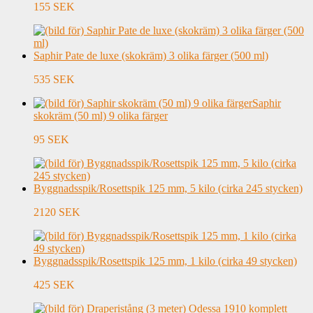
155 SEK
Saphir Pate de luxe (skokräm) 3 olika färger (500 ml)
535 SEK
Saphir
skokräm (50 ml) 9 olika färger
95 SEK
Byggnadsspik/Rosettspik 125 mm, 5 kilo (cirka 245 stycken)
2120 SEK
Byggnadsspik/Rosettspik 125 mm, 1 kilo (cirka 49 stycken)
425 SEK