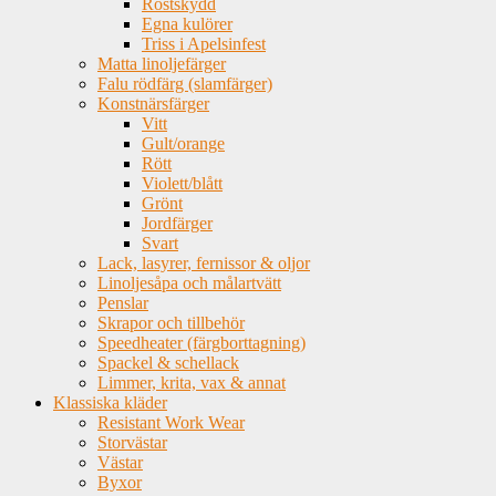
Rostskydd
Egna kulörer
Triss i Apelsinfest
Matta linoljefärger
Falu rödfärg (slamfärger)
Konstnärsfärger
Vitt
Gult/orange
Rött
Violett/blått
Grönt
Jordfärger
Svart
Lack, lasyrer, fernissor & oljor
Linoljesåpa och målartvätt
Penslar
Skrapor och tillbehör
Speedheater (färgborttagning)
Spackel & schellack
Limmer, krita, vax & annat
Klassiska kläder
Resistant Work Wear
Storvästar
Västar
Byxor