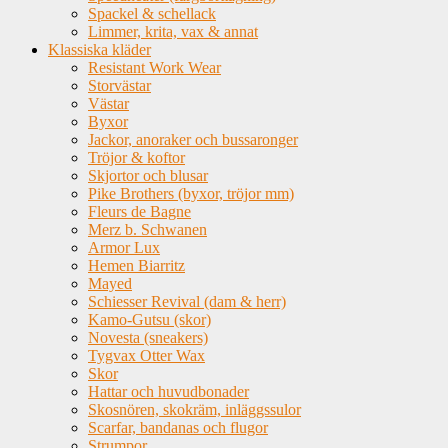
Spackel & schellack
Limmer, krita, vax & annat
Klassiska kläder
Resistant Work Wear
Storvästar
Västar
Byxor
Jackor, anoraker och bussaronger
Tröjor & koftor
Skjortor och blusar
Pike Brothers (byxor, tröjor mm)
Fleurs de Bagne
Merz b. Schwanen
Armor Lux
Hemen Biarritz
Mayed
Schiesser Revival (dam & herr)
Kamo-Gutsu (skor)
Novesta (sneakers)
Tygvax Otter Wax
Skor
Hattar och huvudbonader
Skosnören, skokräm, inläggssulor
Scarfar, bandanas och flugor
Strumpor