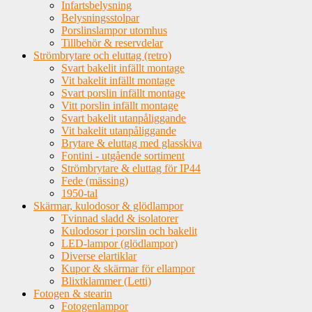
Infartsbelysning
Belysningsstolpar
Porslinslampor utomhus
Tillbehör & reservdelar
Strömbrytare och eluttag (retro)
Svart bakelit infällt montage
Vit bakelit infällt montage
Svart porslin infällt montage
Vitt porslin infällt montage
Svart bakelit utanpåliggande
Vit bakelit utanpåliggande
Brytare & eluttag med glasskiva
Fontini - utgående sortiment
Strömbrytare & eluttag för IP44
Fede (mässing)
1950-tal
Skärmar, kulodosor & glödlampor
Tvinnad sladd & isolatorer
Kulodosor i porslin och bakelit
LED-lampor (glödlampor)
Diverse elartiklar
Kupor & skärmar för ellampor
Blixtklammer (Letti)
Fotogen & stearin
Fotogenlampor