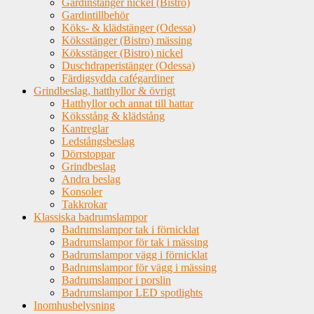
Gardinstänger nickel (Bistro)
Gardintillbehör
Köks- & klädstänger (Odessa)
Köksstänger (Bistro) mässing
Köksstänger (Bistro) nickel
Duschdraperistänger (Odessa)
Färdigsydda cafégardiner
Grindbeslag, hatthyllor & övrigt
Hatthyllor och annat till hattar
Köksstång & klädstång
Kantreglar
Ledstångsbeslag
Dörrstoppar
Grindbeslag
Andra beslag
Konsoler
Takkrokar
Klassiska badrumslampor
Badrumslampor tak i förnicklat
Badrumslampor för tak i mässing
Badrumslampor vägg i förnicklat
Badrumslampor för vägg i mässing
Badrumslampor i porslin
Badrumslampor LED spotlights
Inomhusbelysning