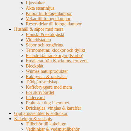
Ljusstakar
Äkta stearinljus
Kupor till fotogenlampor
Vekar till fotogenlampor
Reservdelar till fotogenlampor
Hushåll & såpor med mera
Franskt & ekologiskt
Vid eldstaden
Såpor och rengöring
Termometrar, klockor och dylikt
Flätade ståltrådskorgar (Korbo)
Emaljerat från Kockums Jernverk
Bleckplåt
Wilmas naturprodukter
Rakhyvlar & raktvålar
Trädgårdsredskap
Kaffebryggare med mera
För skrivbordet
Lädervård
Praktiska ting i hemmet
Dricksglas, vinglas & karaffer
Gjutjärnsventiler & sotluckor
Kakelugn & vedspis
Tillbehör till kakelugn
Vedhinkar & vedspistillbehör