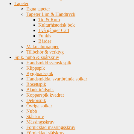
Tapeter
Egna tapeter
Tapeter Lim & Handtryck
Tid & Rum
Kulturhistorisk bok
Två gånger Carl
Funkis
Bårder
Makulaturpapper
Tillbehör & verktyg
Spik, nubb & spårskruv
Handsmidd svensk spik
Klippspik
Byggnadsspik
Handsmidda, svartbrända spikar
Rosettspik
Blank trådspik
Kopparspik kvadrat
Dekorspik
Övriga spikar
Nubb
Stålskruv
Mässingsskruv
Förnicklad mässingsskruv
Förnicklad stålskruv