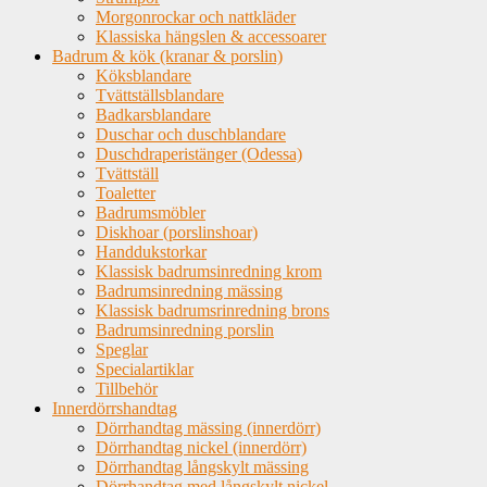
Morgonrockar och nattkläder
Klassiska hängslen & accessoarer
Badrum & kök (kranar & porslin)
Köksblandare
Tvättställsblandare
Badkarsblandare
Duschar och duschblandare
Duschdraperistänger (Odessa)
Tvättställ
Toaletter
Badrumsmöbler
Diskhoar (porslinshoar)
Handdukstorkar
Klassisk badrumsinredning krom
Badrumsinredning mässing
Klassisk badrumsrinredning brons
Badrumsinredning porslin
Speglar
Specialartiklar
Tillbehör
Innerdörrshandtag
Dörrhandtag mässing (innerdörr)
Dörrhandtag nickel (innerdörr)
Dörrhandtag långskylt mässing
Dörrhandtag med långskylt nickel