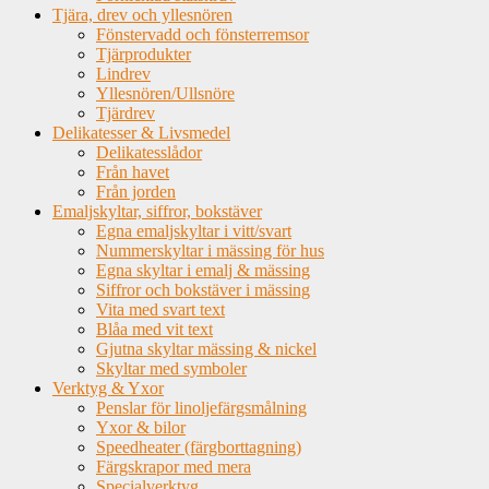
Tjära, drev och yllesnören
Fönstervadd och fönsterremsor
Tjärprodukter
Lindrev
Yllesnören/Ullsnöre
Tjärdrev
Delikatesser & Livsmedel
Delikatesslådor
Från havet
Från jorden
Emaljskyltar, siffror, bokstäver
Egna emaljskyltar i vitt/svart
Nummerskyltar i mässing för hus
Egna skyltar i emalj & mässing
Siffror och bokstäver i mässing
Vita med svart text
Blåa med vit text
Gjutna skyltar mässing & nickel
Skyltar med symboler
Verktyg & Yxor
Penslar för linoljefärgsmålning
Yxor & bilor
Speedheater (färgborttagning)
Färgskrapor med mera
Specialverktyg