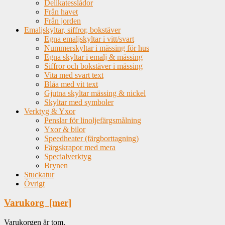
Delikatesslådor
Från havet
Från jorden
Emaljskyltar, siffror, bokstäver
Egna emaljskyltar i vitt/svart
Nummerskyltar i mässing för hus
Egna skyltar i emalj & mässing
Siffror och bokstäver i mässing
Vita med svart text
Blåa med vit text
Gjutna skyltar mässing & nickel
Skyltar med symboler
Verktyg & Yxor
Penslar för linoljefärgsmålning
Yxor & bilor
Speedheater (färgborttagning)
Färgskrapor med mera
Specialverktyg
Brynen
Stuckatur
Övrigt
Varukorg [mer]
Varukorgen är tom.