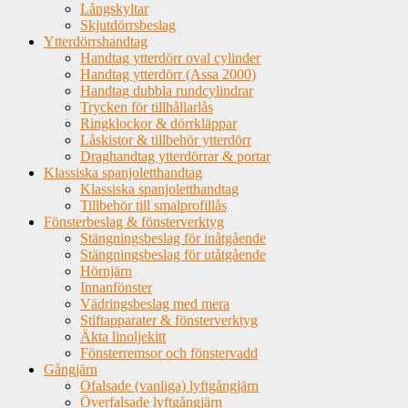
Långskyltar
Skjutdörrsbeslag
Ytterdörrshandtag
Handtag ytterdörr oval cylinder
Handtag ytterdörr (Assa 2000)
Handtag dubbla rundcylindrar
Trycken för tillhållarlås
Ringklockor & dörrkläppar
Låskistor & tillbehör ytterdörr
Draghandtag ytterdörrar & portar
Klassiska spanjoletthandtag
Klassiska spanjoletthandtag
Tillbehör till smalprofillås
Fönsterbeslag & fönsterverktyg
Stängningsbeslag för inåtgående
Stängningsbeslag för utåtgående
Hörnjärn
Innanfönster
Vädringsbeslag med mera
Stiftapparater & fönsterverktyg
Äkta linoljekitt
Fönsterremsor och fönstervadd
Gångjärn
Ofalsade (vanliga) lyftgångjärn
Överfalsade lyftgångjärn