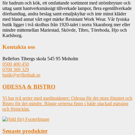
för badrum och kök, ett omfattande sortiment med strömbrytare och
uttag samt hantverksmässigt tillverkade lampor, flera egentillverkade
dörrhandtag, andra beslag samt emaljskyltar och inte minst kläder
med bland annat vårt eget märke Resistant Work Wear. Vår fysiska
butik ligger i två skolhus från 1920-talet i norra Skaraborg mer eller
mindre mittemellan Mariestad, Skövde, Tibro, Töreboda, Hjo och
Karlsborg.
Kontakta oss
Bellefors Tibergs skola 545 95 Moholm
0500 400 450
0708 369 329
butik@gyllenhak.se
ODESSA & BISTRO
Vi har två serier med gardinstänger: Odessa för det stora fönstret och
Bistro för det mindre. Bägge serierna finns i både olackad mässing
och förnicklat.
Senaste produkter