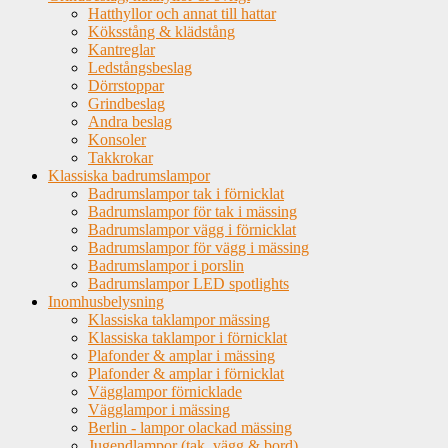
Hatthyllor och annat till hattar
Köksstång & klädstång
Kantreglar
Ledstångsbeslag
Dörrstoppar
Grindbeslag
Andra beslag
Konsoler
Takkrokar
Klassiska badrumslampor
Badrumslampor tak i förnicklat
Badrumslampor för tak i mässing
Badrumslampor vägg i förnicklat
Badrumslampor för vägg i mässing
Badrumslampor i porslin
Badrumslampor LED spotlights
Inomhusbelysning
Klassiska taklampor mässing
Klassiska taklampor i förnicklat
Plafonder & amplar i mässing
Plafonder & amplar i förnicklat
Vägglampor förnicklade
Vägglampor i mässing
Berlin - lampor olackad mässing
Jugendlampor (tak, vägg & bord)