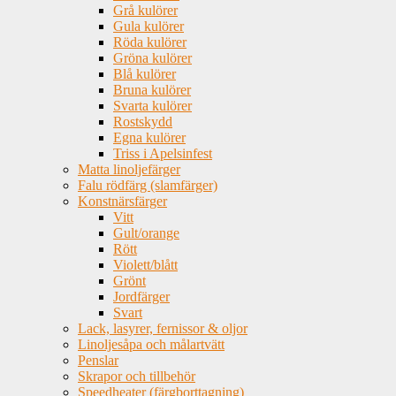
Grå kulörer
Gula kulörer
Röda kulörer
Gröna kulörer
Blå kulörer
Bruna kulörer
Svarta kulörer
Rostskydd
Egna kulörer
Triss i Apelsinfest
Matta linoljefärger
Falu rödfärg (slamfärger)
Konstnärsfärger
Vitt
Gult/orange
Rött
Violett/blått
Grönt
Jordfärger
Svart
Lack, lasyrer, fernissor & oljor
Linoljesåpa och målartvätt
Penslar
Skrapor och tillbehör
Speedheater (färgborttagning)