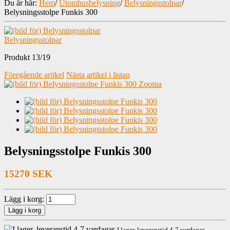
Du är här:
Hem
/
Utomhusbelysning
/
Belysningsstolpar
/
Belysningsstolpe Funkis 300
Belysningsstolpar
Produkt 13/19
Föregående artikel
Nästa artikel i listan
Zooma
Belysningsstolpe Funkis 300
15270 SEK
Lägg i korg:
I lager, leveranstid 4-7 vardagar