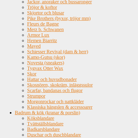
Jackor, anoraker och bussaronger
Tröjor & koftor
Skjortor och blusar
Pike Brothers (byxor, tröjor mm)
Fleurs de Bagne
Merz b. Schwanen
Armor Lux
Hemen Biarritz
Mayed
Schiesser Revival (dam & herr)
Kamo-Gutsu (skor)
Novesta (sneakers)
Tygvax Otter Wax
Skor
Hattar och huvudbonader
Skosnören, skokräm, inläggssulor
Scarfar, bandanas och flugor
Strumpor
Morgonrockar och nattkläder
Klassiska hängslen & accessoarer
Badrum & kök (kranar & porslin)
Köksblandare
Tvättställsblandare
Badkarsblandare
Duschar och duschblandare