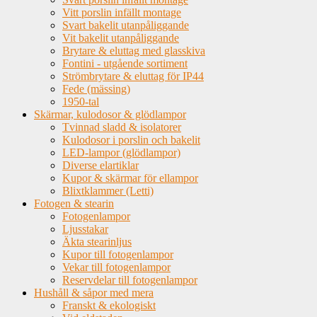
Vitt porslin infällt montage
Svart bakelit utanpåliggande
Vit bakelit utanpåliggande
Brytare & eluttag med glasskiva
Fontini - utgående sortiment
Strömbrytare & eluttag för IP44
Fede (mässing)
1950-tal
Skärmar, kulodosor & glödlampor
Tvinnad sladd & isolatorer
Kulodosor i porslin och bakelit
LED-lampor (glödlampor)
Diverse elartiklar
Kupor & skärmar för ellampor
Blixtklammer (Letti)
Fotogen & stearin
Fotogenlampor
Ljusstakar
Äkta stearinljus
Kupor till fotogenlampor
Vekar till fotogenlampor
Reservdelar till fotogenlampor
Hushåll & såpor med mera
Franskt & ekologiskt