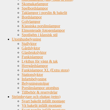
Skomakarlampor
Spelbordslampor
Taklampor i porslin & bakelit
Bordslampor
Golvlampor
Klassiska porslinslampor
Elmonterade fotogenlampor
Spotlights i klassisk stil
Utomhusbelysning
Stallyktor
Gårdslyktor
Glasbrukslyktor
Funkislampor
Lykthus för vägg & tak
Herrgårdslampor
Funkislampor XL (Extra stora)
Stationslyktor
Infartsbelysning
Belysningsstolpar
Porslinslampor utomhus
Tillbehör & reservdelar
Strömbrytare och eluttag (retro)
Svart bakelit infällt montage
Vit bakelit infällt montage
Svart porslin infällt montage