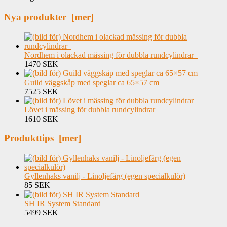
Nya produkter [mer]
Nordhem i olackad mässing för dubbla rundcylindrar
1470 SEK
Guild väggskåp med speglar ca 65×57 cm
7525 SEK
Lövet i mässing för dubbla rundcylindrar
1610 SEK
Produkttips [mer]
Gyllenhaks vanilj - Linoljefärg (egen specialkulör)
85 SEK
SH IR System Standard
5499 SEK