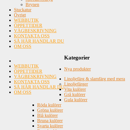
Brynen
Stuckatur
Övrigt
WEBBUTIK
ÖPPETTIDER
VÄGBESKRIVNING
KONTAKTA OSS
SÅ HÄR HANDLAR DU
OM OSS
Kategorier
WEBBUTIK
Nya produkter
ÖPPETTIDER
VÄGBESKRIVNING
Linoljefärg & slamfärg med mera
KONTAKTA OSS
Linoljefärger
SÅ HÄR HANDLAR DU
Vita kulörer
OM OSS
Grå kulörer
Gula kulörer
Röda kulörer
Gröna kulörer
Blå kulörer
Bruna kulörer
Svarta kulörer