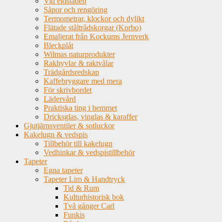
Vid eldstaden
Såpor och rengöring
Termometrar, klockor och dylikt
Flätade ståltrådskorgar (Korbo)
Emaljerat från Kockums Jernverk
Bleckplåt
Wilmas naturprodukter
Rakhyvlar & raktvålar
Trädgårdsredskap
Kaffebryggare med mera
För skrivbordet
Lädervård
Praktiska ting i hemmet
Dricksglas, vinglas & karaffer
Gjutjärnsventiler & sotluckor
Kakelugn & vedspis
Tillbehör till kakelugn
Vedhinkar & vedspistillbehör
Tapeter
Egna tapeter
Tapeter Lim & Handtryck
Tid & Rum
Kulturhistorisk bok
Två gånger Carl
Funkis