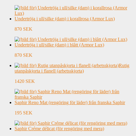
Undertröja i ull/silke (dam) i korallrosa (Armor Lux)
870 SEK
Undertröja i ull/silke (dam) i blått (Armor Lux)
870 SEK
Rutig
utanpåskjorta i flanell (arbetsskjorta)
1420 SEK
Saphir Reno Mat (rengöring för läder) från franska Saphir
195 SEK
Saphir Créme délicat (för rengöring med mera)