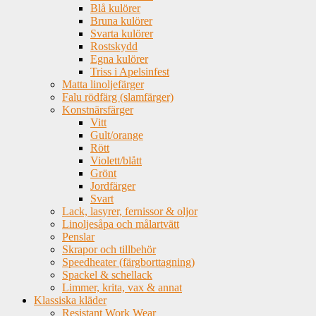
Blå kulörer
Bruna kulörer
Svarta kulörer
Rostskydd
Egna kulörer
Triss i Apelsinfest
Matta linoljefärger
Falu rödfärg (slamfärger)
Konstnärsfärger
Vitt
Gult/orange
Rött
Violett/blått
Grönt
Jordfärger
Svart
Lack, lasyrer, fernissor & oljor
Linoljesåpa och målartvätt
Penslar
Skrapor och tillbehör
Speedheater (färgborttagning)
Spackel & schellack
Limmer, krita, vax & annat
Klassiska kläder
Resistant Work Wear