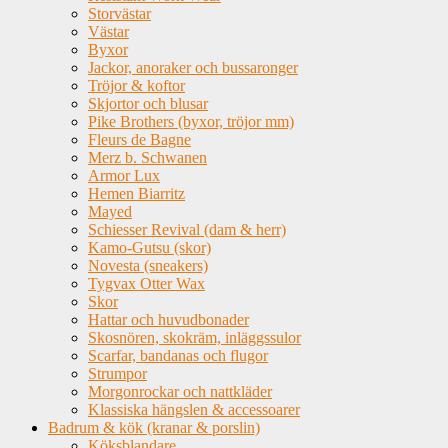
Storvästar
Västar
Byxor
Jackor, anoraker och bussaronger
Tröjor & koftor
Skjortor och blusar
Pike Brothers (byxor, tröjor mm)
Fleurs de Bagne
Merz b. Schwanen
Armor Lux
Hemen Biarritz
Mayed
Schiesser Revival (dam & herr)
Kamo-Gutsu (skor)
Novesta (sneakers)
Tygvax Otter Wax
Skor
Hattar och huvudbonader
Skosnören, skokräm, inläggssulor
Scarfar, bandanas och flugor
Strumpor
Morgonrockar och nattkläder
Klassiska hängslen & accessoarer
Badrum & kök (kranar & porslin)
Köksblandare