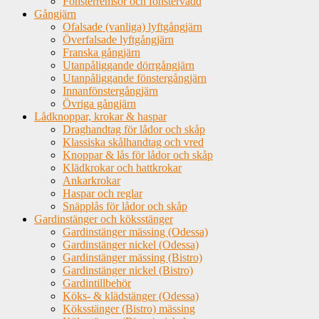
Fönsterremsor och fönstervadd
Gångjärn
Ofalsade (vanliga) lyftgångjärn
Överfalsade lyftgångjärn
Franska gångjärn
Utanpåliggande dörrgångjärn
Utanpåliggande fönstergångjärn
Innanfönstergångjärn
Övriga gångjärn
Lådknoppar, krokar & haspar
Draghandtag för lådor och skåp
Klassiska skålhandtag och vred
Knoppar & lås för lådor och skåp
Klädkrokar och hattkrokar
Ankarkrokar
Haspar och reglar
Snäpplås för lådor och skåp
Gardinstänger och köksstänger
Gardinstänger mässing (Odessa)
Gardinstänger nickel (Odessa)
Gardinstänger mässing (Bistro)
Gardinstänger nickel (Bistro)
Gardintillbehör
Köks- & klädstänger (Odessa)
Köksstänger (Bistro) mässing