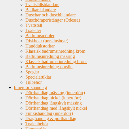
Tvättställsblandare
Badkarsblandare
Duschar och duschblandare
Duschdraperistänger (Odessa)
Tvättställ
Toaletter
Badrumsmöbler
Diskhoar (porslinshoar)
Handdukstorkar
Klassisk badrumsinredning krom
Badrumsinredning mässing
Klassisk badrumsrinredning brons
Badrumsinredning porslin
Speglar
Specialartiklar
Tillbehör
Innerdörrshandtag
Dörrhandtag mässing (innerdörr)
Dörrhandtag nickel (innerdörr)
Dörrhandtag långskylt mässing
Dörrhandtag med långskylt nickel
Funkishandtag (innerdörr)
Draghandtag & porthandtag
Toalettbehör
Kammarlås