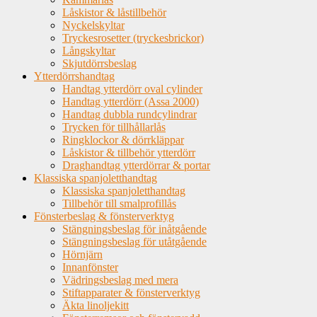
Låskistor & låstillbehör
Nyckelskyltar
Tryckesrosetter (tryckesbrickor)
Långskyltar
Skjutdörrsbeslag
Ytterdörrshandtag
Handtag ytterdörr oval cylinder
Handtag ytterdörr (Assa 2000)
Handtag dubbla rundcylindrar
Trycken för tillhållarlås
Ringklockor & dörrkläppar
Låskistor & tillbehör ytterdörr
Draghandtag ytterdörrar & portar
Klassiska spanjoletthandtag
Klassiska spanjoletthandtag
Tillbehör till smalprofillås
Fönsterbeslag & fönsterverktyg
Stängningsbeslag för inåtgående
Stängningsbeslag för utåtgående
Hörnjärn
Innanfönster
Vädringsbeslag med mera
Stiftapparater & fönsterverktyg
Äkta linoljekitt