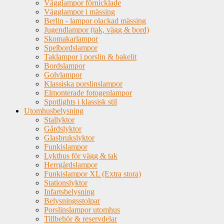
Vägglampor förnicklade
Vägglampor i mässing
Berlin - lampor olackad mässing
Jugendlampor (tak, vägg & bord)
Skomakarlampor
Spelbordslampor
Taklampor i porslin & bakelit
Bordslampor
Golvlampor
Klassiska porslinslampor
Elmonterade fotogenlampor
Spotlights i klassisk stil
Utomhusbelysning
Stallyktor
Gårdslyktor
Glasbrukslyktor
Funkislampor
Lykthus för vägg & tak
Herrgårdslampor
Funkislampor XL (Extra stora)
Stationslyktor
Infartsbelysning
Belysningsstolpar
Porslinslampor utomhus
Tillbehör & reservdelar