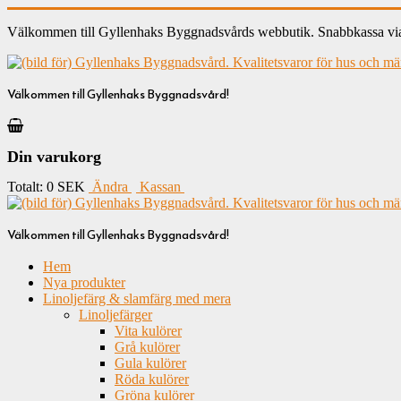
Välkommen till Gyllenhaks Byggnadsvårds webbutik. Snabbkassa via ku
Välkommen till Gyllenhaks Byggnadsvård!
Din varukorg
Totalt:
0 SEK
Ändra
Kassan
Välkommen till Gyllenhaks Byggnadsvård!
Hem
Nya produkter
Linoljefärg & slamfärg med mera
Linoljefärger
Vita kulörer
Grå kulörer
Gula kulörer
Röda kulörer
Gröna kulörer