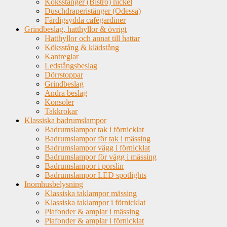
Köksstänger (Bistro) nickel
Duschdraperistänger (Odessa)
Färdigsydda cafégardiner
Grindbeslag, hatthyllor & övrigt
Hatthyllor och annat till hattar
Köksstång & klädstång
Kantreglar
Ledstångsbeslag
Dörrstoppar
Grindbeslag
Andra beslag
Konsoler
Takkrokar
Klassiska badrumslampor
Badrumslampor tak i förnicklat
Badrumslampor för tak i mässing
Badrumslampor vägg i förnicklat
Badrumslampor för vägg i mässing
Badrumslampor i porslin
Badrumslampor LED spotlights
Inomhusbelysning
Klassiska taklampor mässing
Klassiska taklampor i förnicklat
Plafonder & amplar i mässing
Plafonder & amplar i förnicklat