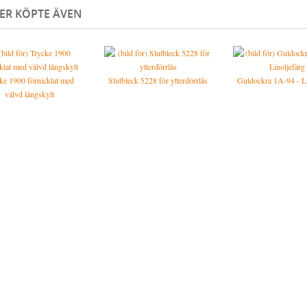
ER KÖPTE ÄVEN
ke 1900 förnicklat med
Slutbleck 5228 för ytterdörrlås
Guldockra 1A-94 - Li
välvd långskylt
förnicklat för dubbla rundcylindrar
1360 SEK