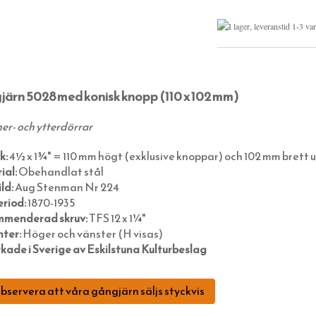
ärn 5028 med konisk knopp (110 x 102 mm)
ner- och ytterdörrar
k:
4½ x 1¾" = 110 mm högt (exklusive knoppar) och 102 mm brett ut
ial:
Obehandlat stål
ld:
Aug Stenman Nr 224
eriod:
1870-1935
menderad skruv:
TFS 12 x 1¼"
nter:
Höger och vänster (H visas)
rkade i Sverige av Eskilstuna Kulturbeslag
servera att våra gångjärn säljs styckvis