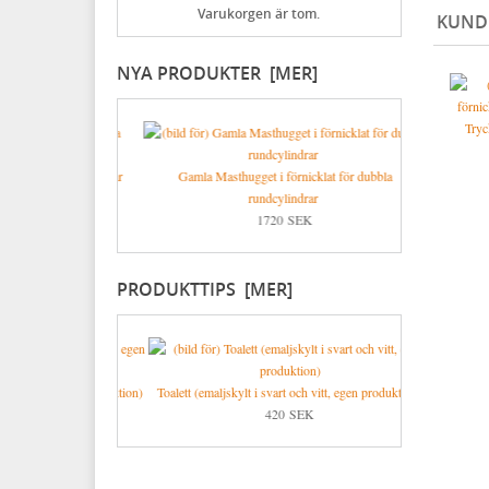
Lädervård
Övriga spikar
Blåa med vit text
Specialverktyg
Varukorgen är tom.
KUND
Praktiska ting i hemmet
Nubb
Gjutna skyltar mässing & nickel
Brynen
NYA PRODUKTER [MER]
Dricksglas, vinglas & karaffer
Stålskruv
Skyltar med symboler
Mässingsskruv
Tryc
Förnicklad mässingsskruv
Förnicklad stålskruv
ubbla rundcylindrar
Gamla Masthugget i förnicklat för dubbla
Låsbolaget 144 
K
rundcylindrar
1720 SEK
PRODUKTTIPS [MER]
 vitt, egen produktion)
Toalett (emaljskylt i svart och vitt, egen produktion)
K
420 SEK