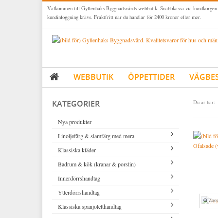
Välkommen till Gyllenhaks Byggnadsvårds webbutik. Snabbkassa via kundkorgen.
kundinloggning krävs. Fraktfritt när du handlar för 2400 kronor eller mer.
WEBBUTIK
ÖPPETTIDER
VÄGBE
KATEGORIER
Du är här:
Nya produkter
Linoljefärg & slamfärg med mera
Ofalsade (
Klassiska kläder
Linoljefärger
Badrum & kök (kranar & porslin)
Matta linoljefärger
Resistant Work Wear
Vita kulörer
Innerdörrshandtag
Falu rödfärg (slamfärger)
Storvästar
Köksblandare
Grå kulörer
Ytterdörrshandtag
Konstnärsfärger
Västar
Tvättställsblandare
Dörrhandtag mässing (innerdörr)
Gula kulörer
Zoo
Klassiska spanjoletthandtag
Lack, lasyrer, fernissor & oljor
Byxor
Badkarsblandare
Dörrhandtag nickel (innerdörr)
Handtag ytterdörr oval cylinder
Röda kulörer
Vitt