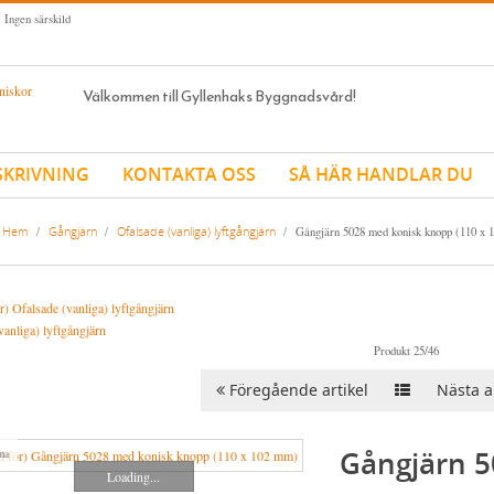
 Ingen särskild
Välkommen till Gyllenhaks Byggnadsvård!
SKRIVNING
KONTAKTA OSS
SÅ HÄR HANDLAR DU
Hem
Gångjärn
Ofalsade (vanliga) lyftgångjärn
/
/
/
Gångjärn 5028 med konisk knopp (110 x 
vanliga) lyftgångjärn
Produkt 25/46
Föregående artikel
Nästa ar
Gångjärn 
ma
Loading...