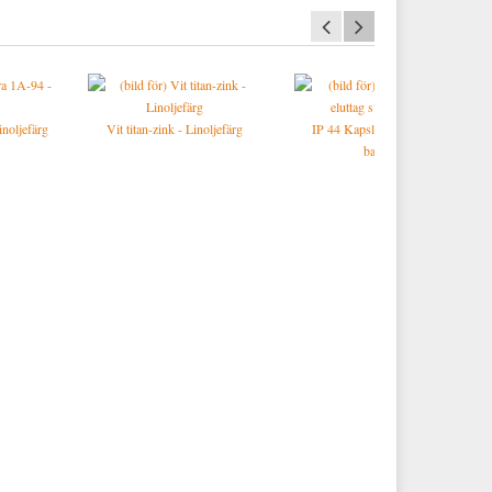
noljefärg
Vit titan-zink - Linoljefärg
IP 44 Kapslat eluttag svart
bakelit