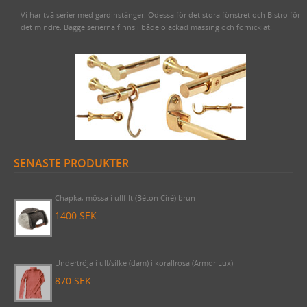
Vi har två serier med gardinstänger: Odessa för det stora fönstret och Bistro för
det mindre. Bägge serierna finns i både olackad mässing och förnicklat.
SENASTE PRODUKTER
Byggnadsspik/Rosettspik 125 mm, 1 kilo (cirka 49 stycken)
425 SEK
Chapka, mössa i ullfilt (Béton Ciré) brun
1400 SEK