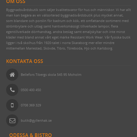
OM OSS
Byggnadsvårdsbutik som säljer kvalitetsvaror för hus och människor. Vi har allt
man kan begära av en välsorterad byggnadsvårdsbutik plus mycket annat,
som blandare och porslin för badrum och kök, ett omfattande sortiment med
strömbrytare och uttag samt hantverksmässigt tillverkade lampor, flera
egentillverkade dörrhandtag, andra beslag samt emaljskyltar och inte minst
kläder med bland annat vårt eget märke Resistant Work Wear. Vår fysiska butik
ligger i två skolhus från 1920-talet i norra Skaraborg mer eller mindre
mittemellan Mariestad, Skövde, Tibro, Töreboda, Hjo och Karlsborg.
KONTAKTA OSS
Bellefors Tibergs skola 545 95 Moholm
0500 400 450
0708 369 329
butik@gyllenhak.se
ODESSA & BISTRO