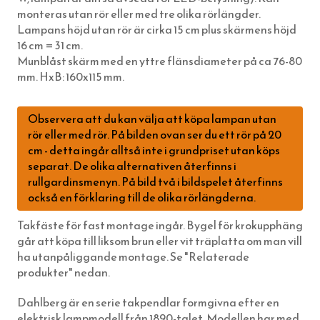
monteras utan rör eller med tre olika rörlängder.
GJUTJÄRNSVENTILER & SOTLUCKOR
LYKTHUS FÖR VÄGG & TAK
VITT PORSLIN INFÄLLT MONTAGE
LED-LAMPOR (GLÖDLAMPOR)
LJUSSTAKAR
FRANSKT & EKOLOGISKT
Lampans höjd utan rör är cirka 15 cm plus skärmens höjd
KAKELUGN & VEDSPIS
HERRGÅRDSLAMPOR
SVART BAKELIT UTANPÅLIGGANDE
DIVERSE ELARTIKLAR
ÄKTA STEARINLJUS
VID ELDSTADEN
16 cm = 31 cm.
Munblåst skärm med en yttre flänsdiameter på ca 76-80
TAPETER
FUNKISLAMPOR XL (EXTRA STORA)
VIT BAKELIT UTANPÅLIGGANDE
KUPOR & SKÄRMAR FÖR ELLAMPOR
KUPOR TILL FOTOGENLAMPOR
SÅPOR OCH RENGÖRING
TILLBEHÖR TILL KAKELUGN
mm. HxB: 160x115 mm.
SPIK, NUBB & SPÅRSKRUV
STATIONSLYKTOR
BRYTARE & ELUTTAG MED GLASSKIVA
BLIXTKLAMMER (LETTI)
VEKAR TILL FOTOGENLAMPOR
TERMOMETRAR, KLOCKOR OCH DYLIKT
VEDHINKAR & VEDSPISTILLBEHÖR
EGNA TAPETER
TJÄRA, DREV OCH YLLESNÖREN
INFARTSBELYSNING
FONTINI - UTGÅENDE SORTIMENT
RESERVDELAR TILL FOTOGENLAMPOR
FLÄTADE STÅLTRÅDSKORGAR (KORBO)
TAPETER LIM & HANDTRYCK
HANDSMIDD SVENSK SPIK
Observera att du kan välja att köpa lampan utan
rör eller med rör. På bilden ovan ser du ett rör på 20
DELIKATESSER & LIVSMEDEL
BELYSNINGSSTOLPAR
STRÖMBRYTARE & ELUTTAG FÖR IP44
EMALJERAT FRÅN KOCKUMS JERNVERK
MAKULATURPAPPER
KLIPPSPIK
FÖNSTERVADD OCH FÖNSTERREMSOR
TID & RUM
cm - detta ingår alltså inte i grundpriset utan köps
EMALJSKYLTAR, SIFFROR, BOKSTÄVER
PORSLINSLAMPOR UTOMHUS
FEDE (MÄSSING)
BLECKPLÅT
TILLBEHÖR & VERKTYG
BYGGNADSSPIK
TJÄRPRODUKTER
DELIKATESSLÅDOR
KULTURHISTORISK BOK
separat. De olika alternativen återfinns i
rullgardinsmenyn. På bild två i bildspelet återfinns
VERKTYG & YXOR
TILLBEHÖR & RESERVDELAR
1950-TAL
WILMAS NATURPRODUKTER
HANDSMIDDA, SVARTBRÄNDA SPIKAR
LINDREV
FRÅN HAVET
EGNA EMALJSKYLTAR I VITT/SVART
TVÅ GÅNGER CARL
också en förklaring till de olika rörlängderna.
STUCKATUR
RAKHYVLAR & RAKTVÅLAR
ROSETTSPIK
YLLESNÖREN/ULLSNÖRE
FRÅN JORDEN
NUMMERSKYLTAR I MÄSSING FÖR HUS
PENSLAR FÖR LINOLJEFÄRGSMÅLNING
FUNKIS
Takfäste för fast montage ingår. Bygel för krokupphäng
ÖVRIGT
TRÄDGÅRDSREDSKAP
BLANK TRÅDSPIK
TJÄRDREV
EGNA SKYLTAR I EMALJ & MÄSSING
YXOR & BILOR
BÅRDER
går att köpa till liksom brun eller vit träplatta om man vill
WEBBUTIK
KAFFEBRYGGARE MED MERA
KOPPARSPIK KVADRAT
SIFFROR OCH BOKSTÄVER I MÄSSING
SPEEDHEATER (FÄRGBORTTAGNING)
ha utanpåliggande montage. Se "Relaterade
produkter" nedan.
ÖPPETTIDER
FÖR SKRIVBORDET
DEKORSPIK
VITA MED SVART TEXT
FÄRGSKRAPOR MED MERA
VÄGBESKRIVNING
LÄDERVÅRD
ÖVRIGA SPIKAR
BLÅA MED VIT TEXT
SPECIALVERKTYG
Dahlberg är en serie takpendlar formgivna efter en
elektrisk lampmodell från 1890-talet. Modellen har med