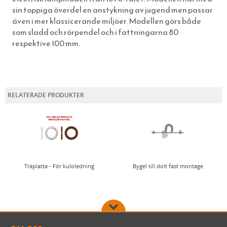
KONTAKTA OSS
PRAKTISKA TING I HEMMET
NUBB
GJUTNA SKYLTAR MÄSSING & NICKEL
BRYNEN
sin toppiga överdel en anstykning av jugend men passar
SÅ HÄR HANDLAR DU
DRICKSGLAS, VINGLAS & KARAFFER
STÅLSKRUV
SKYLTAR MED SYMBOLER
även i mer klassicerande miljöer. Modellen görs både
som sladd och rörpendel och i fattningarna 80
OM OSS
MÄSSINGSSKRUV
respektive 100 mm.
FÖRNICKLAD MÄSSINGSSKRUV
FÖRNICKLAD STÅLSKRUV
RELATERADE PRODUKTER
Träplatta - För kuloledning
Bygel till dolt fast montage