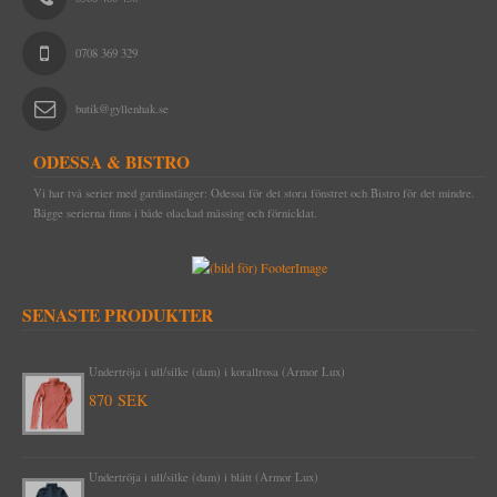
OM OSS
0708 369 329
butik@gyllenhak.se
ODESSA & BISTRO
Vi har två serier med gardinstänger: Odessa för det stora fönstret och Bistro för det mindre.
Bägge serierna finns i både olackad mässing och förnicklat.
SENASTE PRODUKTER
Undertröja i ull/silke (dam) i korallrosa (Armor Lux)
870 SEK
Undertröja i ull/silke (dam) i blått (Armor Lux)