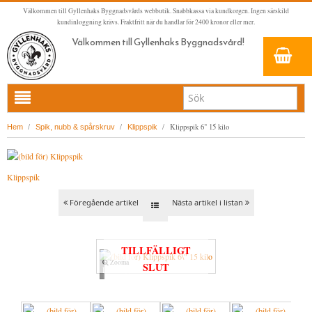
Välkommen till Gyllenhaks Byggnadsvårds webbutik. Snabbkassa via kundkorgen. Ingen särskild
kundinloggning krävs. Fraktfritt när du handlar för 2400 kronor eller mer.
Välkommen till Gyllenhaks Byggnadsvård!
HEM
/
/
/
Klippspik 6" 15 kilo
Hem
Spik, nubb & spårskruv
Klippspik
NYA PRODUKTER
LINOLJEFÄRG & SLAMFÄRG MED MERA
Klippspik
KLASSISKA KLÄDER
LINOLJEFÄRGER
Föregående artikel
Nästa artikel i listan
BADRUM & KÖK (KRANAR & PORSLIN)
MATTA LINOLJEFÄRGER
RESISTANT WORK WEAR
VITA KULÖRER
INNERDÖRRSHANDTAG
FALU RÖDFÄRG (SLAMFÄRGER)
STORVÄSTAR
KÖKSBLANDARE
GRÅ KULÖRER
TILLFÄLLIGT
YTTERDÖRRSHANDTAG
KONSTNÄRSFÄRGER
VÄSTAR
TVÄTTSTÄLLSBLANDARE
DÖRRHANDTAG MÄSSING (INNERDÖRR)
GULA KULÖRER
Zooma
SLUT
Loading...
KLASSISKA SPANJOLETTHANDTAG
LACK, LASYRER, FERNISSOR & OLJOR
BYXOR
BADKARSBLANDARE
DÖRRHANDTAG NICKEL (INNERDÖRR)
HANDTAG YTTERDÖRR OVAL CYLINDER
RÖDA KULÖRER
VITT
FÖNSTERBESLAG & FÖNSTERVERKTYG
LINOLJESÅPA OCH MÅLARTVÄTT
JACKOR, ANORAKER OCH BUSSARONGER
DUSCHAR OCH DUSCHBLANDARE
DÖRRHANDTAG LÅNGSKYLT MÄSSING
HANDTAG YTTERDÖRR (ASSA 2000)
KLASSISKA SPANJOLETTHANDTAG
GRÖNA KULÖRER
GULT/ORANGE