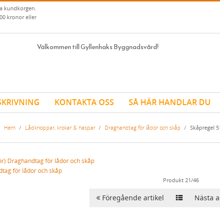
ia kundkorgen.
00 kronor eller
Välkommen till Gyllenhaks Byggnadsvård!
SKRIVNING
KONTAKTA OSS
SÅ HÄR HANDLAR DU
Hem
/
Lådknoppar, krokar & haspar
/
Draghandtag för lådor och skåp
/
Skåpregel 5
tag för lådor och skåp
Produkt 21/46
Föregående artikel
Nästa ar