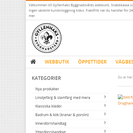
Välkommen till Gyllenhaks Byggnadsvårds webbutik. Snabbkassa v
Ingen särskild kundinloggning krävs. Fraktfritt när du handlar för 24
mer.
WEBBUTIK
ÖPPETTIDER
VÄGBE
KATEGORIER
Du är här:
Nya produkter
Linoljefärg & slamfärg med mera
Draghand
Klassiska kläder
Linoljefärger
Badrum & kök (kranar & porslin)
Matta linoljefärger
Resistant Work Wear
Vita kulörer
Innerdörrshandtag
Falu rödfärg (slamfärger)
Storvästar
Köksblandare
Grå kulörer
Ytterdörrshandtag
Konstnärsfärger
Västar
Tvättställsblandare
Dörrhandtag mässing (innerdörr)
Gula kulörer