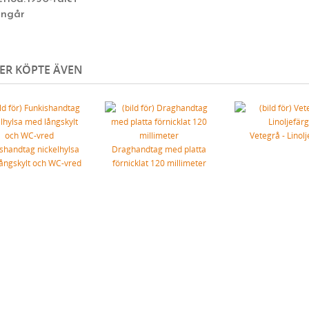
ingår
ER KÖPTE ÄVEN
Vetegrå - Linol
shandtag nickelhylsa
Draghandtag med platta
ångskylt och WC-vred
förnicklat 120 millimeter