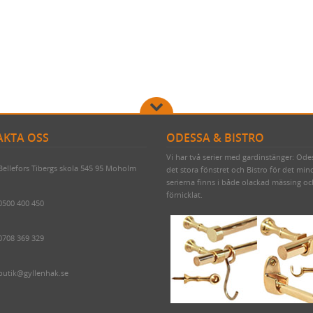
KTA OSS
ODESSA & BISTRO
Vi har två serier med gardinstänger: Ode
Bellefors Tibergs skola 545 95 Moholm
det stora fönstret och Bistro för det min
serierna finns i både olackad mässing o
förnicklat.
0500 400 450
0708 369 329
butik@gyllenhak.se