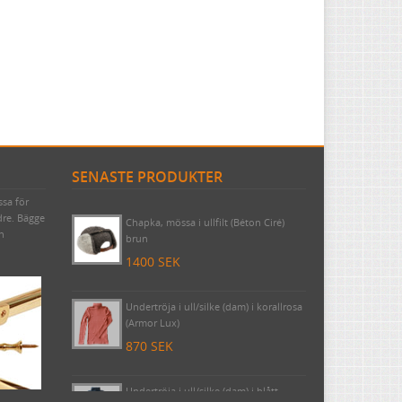
SENASTE PRODUKTER
ssa för
Byggnadsspik/Rosettspik 125 mm, 1
dre. Bägge
kilo (cirka 49 stycken)
ch
425 SEK
Chapka, mössa i ullfilt (Béton Ciré)
brun
1400 SEK
Undertröja i ull/silke (dam) i korallrosa