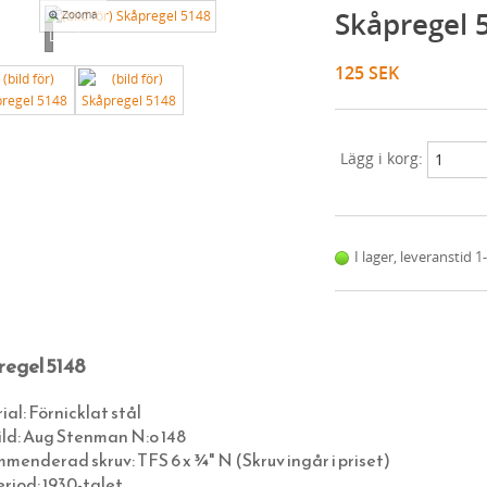
Skåpregel 
Zooma
Loading...
125 SEK
Lägg i korg:
I lager, leveranstid 
egel 5148
al: Förnicklat stål
ild: Aug Stenman N:o 148
enderad skruv: TFS 6 x ¾" N (Skruv ingår i priset)
riod: 1930-talet