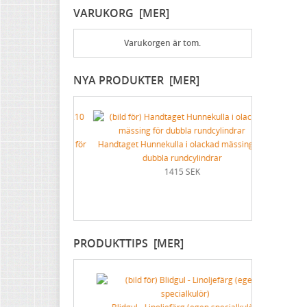
VARUKORG [MER]
För skrivbordet
Dekorspik
Vita med svart text
Färgskrapor med mera
Lädervård
Övriga spikar
Blåa med vit text
Specialverktyg
Varukorgen är tom.
Praktiska ting i hemmet
Nubb
Gjutna skyltar mässing & nickel
Brynen
NYA PRODUKTER [MER]
Dricksglas, vinglas & karaffer
Stålskruv
Skyltar med symboler
Mässingsskruv
Förnicklad mässingsskruv
Förnicklad stålskruv
1210 mässing för
Handtaget Hunnekulla i olackad mässing för
lindrar
dubbla rundcylindrar
K
1415 SEK
Dubbel p
rundc
PRODUKTTIPS [MER]