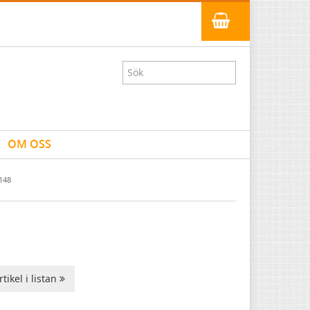
OM OSS
148
tikel i listan