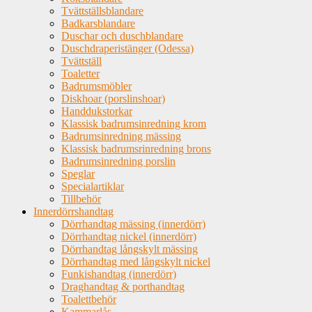
Tvättställsblandare
Badkarsblandare
Duschar och duschblandare
Duschdraperistänger (Odessa)
Tvättställ
Toaletter
Badrumsmöbler
Diskhoar (porslinshoar)
Handdukstorkar
Klassisk badrumsinredning krom
Badrumsinredning mässing
Klassisk badrumsrinredning brons
Badrumsinredning porslin
Speglar
Specialartiklar
Tillbehör
Innerdörrshandtag
Dörrhandtag mässing (innerdörr)
Dörrhandtag nickel (innerdörr)
Dörrhandtag långskylt mässing
Dörrhandtag med långskylt nickel
Funkishandtag (innerdörr)
Draghandtag & porthandtag
Toalettbehör
Kammarlås