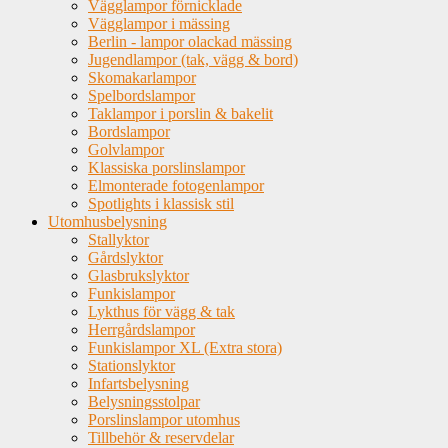
Vägglampor förnicklade
Vägglampor i mässing
Berlin - lampor olackad mässing
Jugendlampor (tak, vägg & bord)
Skomakarlampor
Spelbordslampor
Taklampor i porslin & bakelit
Bordslampor
Golvlampor
Klassiska porslinslampor
Elmonterade fotogenlampor
Spotlights i klassisk stil
Utomhusbelysning
Stallyktor
Gårdslyktor
Glasbrukslyktor
Funkislampor
Lykthus för vägg & tak
Herrgårdslampor
Funkislampor XL (Extra stora)
Stationslyktor
Infartsbelysning
Belysningsstolpar
Porslinslampor utomhus
Tillbehör & reservdelar