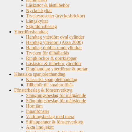
Låskistor & låstillbehör
Nyckelskyltar
Tryckesrosetter (tryckesbrickor)
Långskyltar
Skjutdörrsbeslag
Ytterdörrshandtag
Handtag ytterdörr oval cylinder
Handtag ytterdörr (Assa 2000)
Handtag dubbla rundcylindrar
Trycken för tillhållarlås
Ringklockor & dörrkläppar
Låskistor & tillbehör ytterdörr
Draghandtag ytterdörrar & portar
Klassiska spanjoletthandtag
Klassiska spanjoletthandtag
Tillbehör till smalprofillås
Fönsterbeslag & fönsterverktyg
Stängningsbeslag för inåtgående
Stängningsbeslag för utåtgående
Hörnjärn
Innanfönster
Vädringsbeslag med mera
Stiftapparater & fönsterverktyg
Äkta linoljekitt