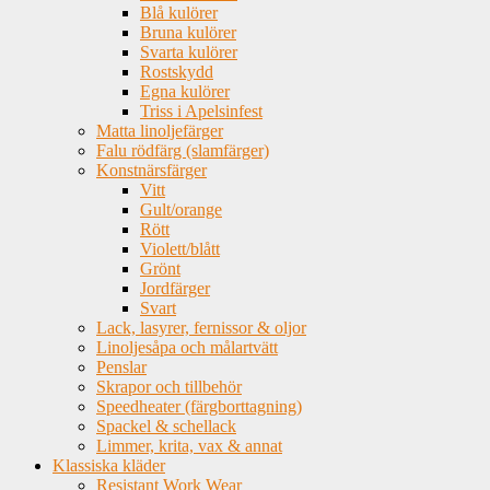
Blå kulörer
Bruna kulörer
Svarta kulörer
Rostskydd
Egna kulörer
Triss i Apelsinfest
Matta linoljefärger
Falu rödfärg (slamfärger)
Konstnärsfärger
Vitt
Gult/orange
Rött
Violett/blått
Grönt
Jordfärger
Svart
Lack, lasyrer, fernissor & oljor
Linoljesåpa och målartvätt
Penslar
Skrapor och tillbehör
Speedheater (färgborttagning)
Spackel & schellack
Limmer, krita, vax & annat
Klassiska kläder
Resistant Work Wear