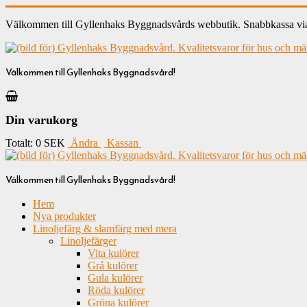
Välkommen till Gyllenhaks Byggnadsvårds webbutik. Snabbkassa via ku
Välkommen till Gyllenhaks Byggnadsvård!
Din varukorg
Totalt:
0 SEK
Ändra
Kassan
Välkommen till Gyllenhaks Byggnadsvård!
Hem
Nya produkter
Linoljefärg & slamfärg med mera
Linoljefärger
Vita kulörer
Grå kulörer
Gula kulörer
Röda kulörer
Gröna kulörer