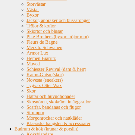
Storvästar
Västar
Byxor
Jackor, anoraker och bussaronger
Tröjor & koftor
Skjortor och blusar
Pike Brothers (byxor, tröjor mm)
Fleurs de Bagne
Merz b. Schwanen
Armor Lux
Hemen Biarritz
Mayed
Schiesser Revival (dam & herr)
Kamo-Gutsu (skor)
Novesta (sneakers)
Tygvax Otter Wax
Skor
Hattar och huvudbonader
Skosnören, skokräm, inläggssulor
Scarfar, bandanas och flugor
Strumpor
Morgonrockar och nattkläder
Klassiska hängslen & accessoarer
Badrum & kök (kranar & porslin)
Köksblandare