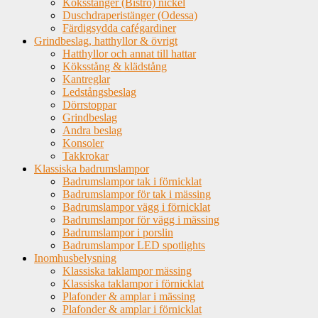
Köksstänger (Bistro) nickel
Duschdraperistänger (Odessa)
Färdigsydda cafégardiner
Grindbeslag, hatthyllor & övrigt
Hatthyllor och annat till hattar
Köksstång & klädstång
Kantreglar
Ledstångsbeslag
Dörrstoppar
Grindbeslag
Andra beslag
Konsoler
Takkrokar
Klassiska badrumslampor
Badrumslampor tak i förnicklat
Badrumslampor för tak i mässing
Badrumslampor vägg i förnicklat
Badrumslampor för vägg i mässing
Badrumslampor i porslin
Badrumslampor LED spotlights
Inomhusbelysning
Klassiska taklampor mässing
Klassiska taklampor i förnicklat
Plafonder & amplar i mässing
Plafonder & amplar i förnicklat