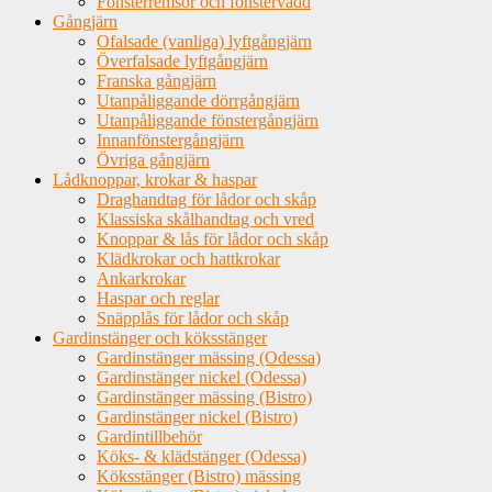
Fönsterremsor och fönstervadd
Gångjärn
Ofalsade (vanliga) lyftgångjärn
Överfalsade lyftgångjärn
Franska gångjärn
Utanpåliggande dörrgångjärn
Utanpåliggande fönstergångjärn
Innanfönstergångjärn
Övriga gångjärn
Lådknoppar, krokar & haspar
Draghandtag för lådor och skåp
Klassiska skålhandtag och vred
Knoppar & lås för lådor och skåp
Klädkrokar och hattkrokar
Ankarkrokar
Haspar och reglar
Snäpplås för lådor och skåp
Gardinstänger och köksstänger
Gardinstänger mässing (Odessa)
Gardinstänger nickel (Odessa)
Gardinstänger mässing (Bistro)
Gardinstänger nickel (Bistro)
Gardintillbehör
Köks- & klädstänger (Odessa)
Köksstänger (Bistro) mässing