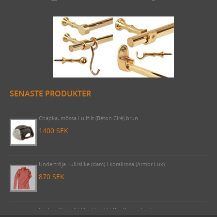
SENASTE PRODUKTER
Byggnadsspik/Rosettspik 125 mm, 1 kilo (cirka 49 stycken)
425 SEK
Chapka, mössa i ullfilt (Béton Ciré) brun
1400 SEK
Undertröja i ull/silke (dam) i korallrosa (Armor Lux)