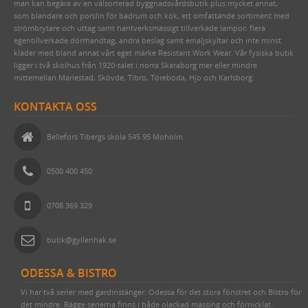
man kan begära av en välsorterad byggnadsvårdsbutik plus mycket annat,
STUCKATUR
KLASSISKA PORSLINSLAMPOR
RAKHYVLAR & RAKTVÅLAR
ROSETTSPIK
YLLESNÖREN/ULLSNÖRE
FRÅN JORDEN
NUMMERSKYLTAR I MÄSSING FÖR HUS
PENSLAR FÖR LINOLJEFÄRGSMÅLNING
FUNKIS
som blandare och porslin för badrum och kök, ett omfattande sortiment med
strömbrytare och uttag samt hantverksmässigt tillverkade lampor, flera
ÖVRIGT
ELMONTERADE FOTOGENLAMPOR
TRÄDGÅRDSREDSKAP
BLANK TRÅDSPIK
TJÄRDREV
EGNA SKYLTAR I EMALJ & MÄSSING
YXOR & BILOR
BÅRDER
egentillverkade dörrhandtag, andra beslag samt emaljskyltar och inte minst
kläder med bland annat vårt eget märke Resistant Work Wear. Vår fysiska butik
WEBBUTIK
SPOTLIGHTS I KLASSISK STIL
KAFFEBRYGGARE MED MERA
KOPPARSPIK KVADRAT
SIFFROR OCH BOKSTÄVER I MÄSSING
SPEEDHEATER (FÄRGBORTTAGNING)
ligger i två skolhus från 1920-talet i norra Skaraborg mer eller mindre
mittemellan Mariestad, Skövde, Tibro, Töreboda, Hjo och Karlsborg.
ÖPPETTIDER
FÖR SKRIVBORDET
DEKORSPIK
VITA MED SVART TEXT
FÄRGSKRAPOR MED MERA
KONTAKTA OSS
VÄGBESKRIVNING
LÄDERVÅRD
ÖVRIGA SPIKAR
BLÅA MED VIT TEXT
SPECIALVERKTYG
KONTAKTA OSS
PRAKTISKA TING I HEMMET
NUBB
GJUTNA SKYLTAR MÄSSING & NICKEL
BRYNEN
Bellefors Tibergs skola 545 95 Moholm
SÅ HÄR HANDLAR DU
DRICKSGLAS, VINGLAS & KARAFFER
STÅLSKRUV
SKYLTAR MED SYMBOLER
0500 400 450
OM OSS
MÄSSINGSSKRUV
FÖRNICKLAD MÄSSINGSSKRUV
0708 369 329
FÖRNICKLAD STÅLSKRUV
butik@gyllenhak.se
ODESSA & BISTRO
Vi har två serier med gardinstänger: Odessa för det stora fönstret och Bistro för
det mindre. Bägge serierna finns i både olackad mässing och förnicklat.