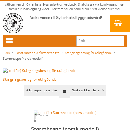
Välkommen till Gyllenhaks Byggnadsvårds webbutik. Snabbkassa via kundkorgen. Ingen
särskild kundinloggning krävs. Fraktfritt när du handlar för 2400 kronor eller mer.
Välkommen till Gyllenhaks Byggnadsvård!
HEM
Hem
/
Fönsterbeslag & fönsterverktyg
/
Stängningsbeslag för utåtgående
/
Stormhaspe (norsk modell)
NYA PRODUKTER
LINOLJEFÄRG & SLAMFÄRG MED MERA
Stängningsbeslag för utåtgående
KLASSISKA KLÄDER
LINOLJEFÄRGER
BADRUM & KÖK (KRANAR & PORSLIN)
MATTA LINOLJEFÄRGER
RESISTANT WORK WEAR
VITA KULÖRER
Föregående artikel
Nästa artikel i listan
INNERDÖRRSHANDTAG
FALU RÖDFÄRG (SLAMFÄRGER)
STORVÄSTAR
KÖKSBLANDARE
GRÅ KULÖRER
YTTERDÖRRSHANDTAG
KONSTNÄRSFÄRGER
VÄSTAR
TVÄTTSTÄLLSBLANDARE
DÖRRHANDTAG MÄSSING (INNERDÖRR)
GULA KULÖRER
Zooma
KLASSISKA SPANJOLETTHANDTAG
LACK, LASYRER, FERNISSOR & OLJOR
BYXOR
BADKARSBLANDARE
DÖRRHANDTAG NICKEL (INNERDÖRR)
HANDTAG YTTERDÖRR OVAL CYLINDER
RÖDA KULÖRER
VITT
Loading...
FÖNSTERBESLAG & FÖNSTERVERKTYG
LINOLJESÅPA OCH MÅLARTVÄTT
JACKOR, ANORAKER OCH BUSSARONGER
DUSCHAR OCH DUSCHBLANDARE
DÖRRHANDTAG LÅNGSKYLT MÄSSING
HANDTAG YTTERDÖRR (ASSA 2000)
KLASSISKA SPANJOLETTHANDTAG
GRÖNA KULÖRER
GULT/ORANGE
Stormhaspe (norsk modell)