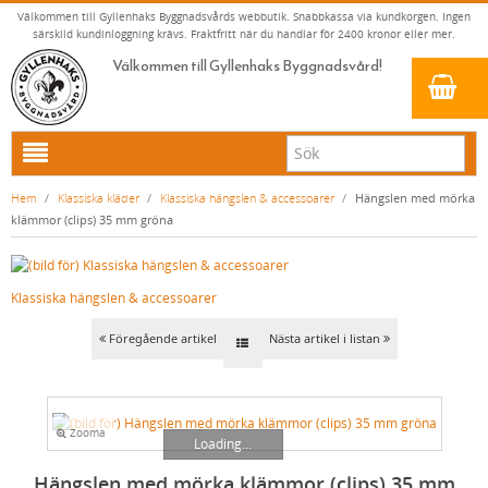
Välkommen till Gyllenhaks Byggnadsvårds webbutik. Snabbkassa via kundkorgen. Ingen
särskild kundinloggning krävs. Fraktfritt när du handlar för 2400 kronor eller mer.
Välkommen till Gyllenhaks Byggnadsvård!
HEM
Hem
/
Klassiska kläder
/
Klassiska hängslen & accessoarer
/
Hängslen med mörka
klämmor (clips) 35 mm gröna
NYA PRODUKTER
LINOLJEFÄRG & SLAMFÄRG MED MERA
Klassiska hängslen & accessoarer
KLASSISKA KLÄDER
LINOLJEFÄRGER
MATTA LINOLJEFÄRGER
RESISTANT WORK WEAR
VITA KULÖRER
Föregående artikel
Nästa artikel i listan
FALU RÖDFÄRG (SLAMFÄRGER)
STORVÄSTAR
GRÅ KULÖRER
KONSTNÄRSFÄRGER
VÄSTAR
GULA KULÖRER
Zooma
LACK, LASYRER, FERNISSOR & OLJOR
BYXOR
RÖDA KULÖRER
VITT
Loading...
Hängslen med mörka klämmor (clips) 35 mm
LINOLJESÅPA OCH MÅLARTVÄTT
JACKOR, ANORAKER OCH BUSSARONGER
GRÖNA KULÖRER
GULT/ORANGE