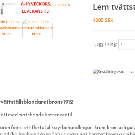
8-10 VECKORS
Lem tvätts
Zooma
Loading...
LEVERANSTID
4205 SEK
Lägg i korg:
vättställsblandare i brons 1912
ett med matchande bottenventil.
ren finns i ett flertal olika ytbehandlingar - krom, krom och gu
rad (kallas ibland även åldrad mässing), borstat krom/krom b