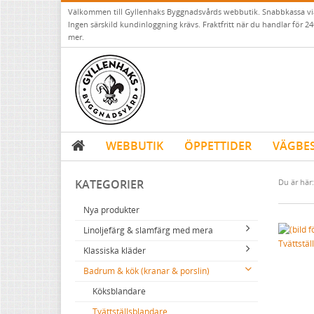
Välkommen till Gyllenhaks Byggnadsvårds webbutik. Snabbkassa v
Ingen särskild kundinloggning krävs. Fraktfritt när du handlar för 24
mer.
WEBBUTIK
ÖPPETTIDER
VÄGBE
KATEGORIER
Du är här:
Nya produkter
Linoljefärg & slamfärg med mera
Tvättstäl
Klassiska kläder
Linoljefärger
Badrum & kök (kranar & porslin)
Matta linoljefärger
Resistant Work Wear
Vita kulörer
Falu rödfärg (slamfärger)
Storvästar
Köksblandare
Grå kulörer
Konstnärsfärger
Västar
Tvättställsblandare
Gula kulörer