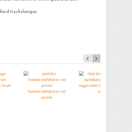
dard tryckslangar.
 i krom
Haga enkel handduksstång i
Toalettrullehållare i vitt
krom
porslin