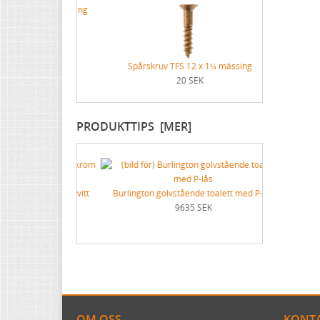
Förnicklad mässingsskruv
x ¾ mässing
Spårs
Förnicklad stålskruv
Spårskruv TFS 12 x 1¼ mässing
20 SEK
PRODUKTTIPS [MER]
82 krom med vitt
Burlington golvstående toalett med P-lås
g
9635 SEK
K
OM OSS
KONTA