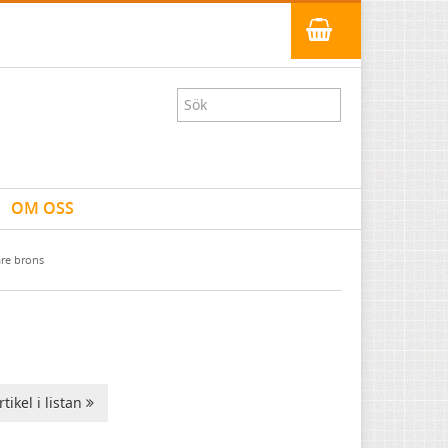
OM OSS
are brons
tikel i listan