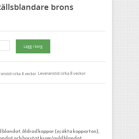
tällsblandare brons
Leveranstid cirka 8 veckor
ld blandat, åldrad koppar (ej äkta kopparton),
landat och borstat krom/guld blandat.