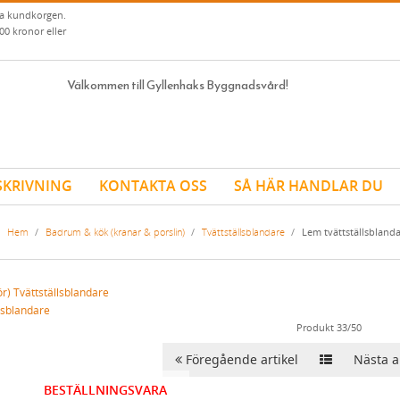
ia kundkorgen.
00 kronor eller
Välkommen till Gyllenhaks Byggnadsvård!
SKRIVNING
KONTAKTA OSS
SÅ HÄR HANDLAR DU
Hem
/
Badrum & kök (kranar & porslin)
/
Tvättställsblandare
/
Lem tvättställsbland
lsblandare
Produkt 33/50
Föregående artikel
Nästa ar
BESTÄLLNINGSVARA