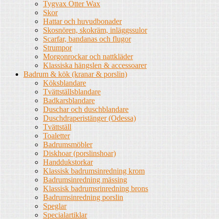
Tygvax Otter Wax
Skor
Hattar och huvudbonader
Skosnören, skokräm, inläggssulor
Scarfar, bandanas och flugor
Strumpor
Morgonrockar och nattkläder
Klassiska hängslen & accessoarer
Badrum & kök (kranar & porslin)
Köksblandare
Tvättställsblandare
Badkarsblandare
Duschar och duschblandare
Duschdraperistänger (Odessa)
Tvättställ
Toaletter
Badrumsmöbler
Diskhoar (porslinshoar)
Handdukstorkar
Klassisk badrumsinredning krom
Badrumsinredning mässing
Klassisk badrumsrinredning brons
Badrumsinredning porslin
Speglar
Specialartiklar