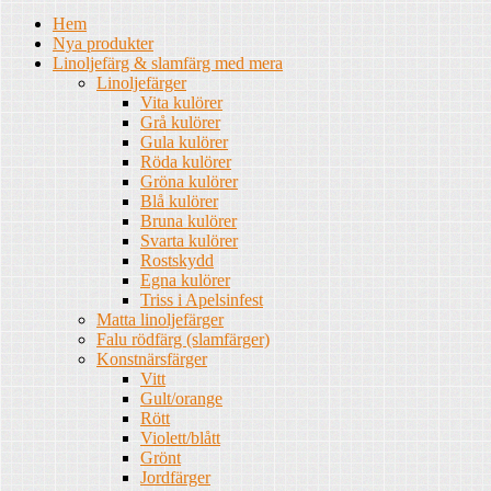
Hem
Nya produkter
Linoljefärg & slamfärg med mera
Linoljefärger
Vita kulörer
Grå kulörer
Gula kulörer
Röda kulörer
Gröna kulörer
Blå kulörer
Bruna kulörer
Svarta kulörer
Rostskydd
Egna kulörer
Triss i Apelsinfest
Matta linoljefärger
Falu rödfärg (slamfärger)
Konstnärsfärger
Vitt
Gult/orange
Rött
Violett/blått
Grönt
Jordfärger