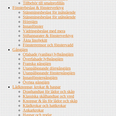
Tillbehör till smalprofillås
Fönsterbeslag & fönsterverktyg
Stängningsbeslag för inåtgående
Stängningsbeslag för utåtgående
Hörnjärn
Innanfönster
Vädringsbeslag med mera
Stiftapparater & fönsterverktyg
Äkta linoljekitt
Fönsterremsor och fönstervadd
Gångjärn
Ofalsade (vanliga) lyftgångjärn
Överfalsade lyftgångjärn
Franska gångjärn
Utanpåliggande dörrgångjärn
Utanpåliggande fönstergångjärn
Innanfönstergångjärn
Övriga gångjärn
Lådknoppar, krokar & haspar
Draghandtag för lådor och skåp
Klassiska skålhandtag och vred
Knoppar & lås för lådor och skåp
Klädkrokar och hattkrokar
Ankarkrokar
Haspar och reglar