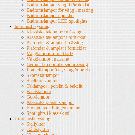
Badrumslampor vägg i förnicklat
Badrumslampor för vägg i mässing
Badrumslampor i porslin
Badrumslampor LED spotlights
Inomhusbelysning
Klassiska taklampor mässing
Klassiska taklampor i förnicklat
Plafonder & amplar i mässing
Plafonder & amplar i förnicklat
Vägglampor förnicklade
Vägglampor i mässing
Berlin - lampor olackad mässing
Jugendlampor (tak, vägg & bord)
Skomakarlampor
Spelbordslampor
Taklampor i porslin & bakelit
Bordslampor
Golvlampor
Klassiska porslinslampor
Elmonterade fotogenlampor
Spotlights i klassisk stil
Utomhusbelysning
Stallyktor
Gårdslyktor
Glasbrukslyktor