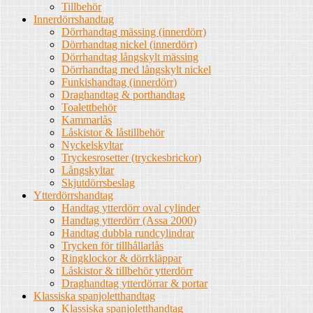
Tillbehör
Innerdörrshandtag
Dörrhandtag mässing (innerdörr)
Dörrhandtag nickel (innerdörr)
Dörrhandtag långskylt mässing
Dörrhandtag med långskylt nickel
Funkishandtag (innerdörr)
Draghandtag & porthandtag
Toalettbehör
Kammarlås
Låskistor & låstillbehör
Nyckelskyltar
Tryckesrosetter (tryckesbrickor)
Långskyltar
Skjutdörrsbeslag
Ytterdörrshandtag
Handtag ytterdörr oval cylinder
Handtag ytterdörr (Assa 2000)
Handtag dubbla rundcylindrar
Trycken för tillhållarlås
Ringklockor & dörrkläppar
Låskistor & tillbehör ytterdörr
Draghandtag ytterdörrar & portar
Klassiska spanjoletthandtag
Klassiska spanjoletthandtag