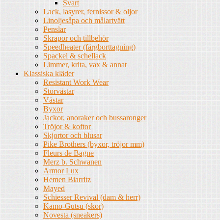
Svart
Lack, lasyrer, fernissor & oljor
Linoljesåpa och målartvätt
Penslar
Skrapor och tillbehör
Speedheater (färgborttagning)
Spackel & schellack
Limmer, krita, vax & annat
Klassiska kläder
Resistant Work Wear
Storvästar
Västar
Byxor
Jackor, anoraker och bussaronger
Tröjor & koftor
Skjortor och blusar
Pike Brothers (byxor, tröjor mm)
Fleurs de Bagne
Merz b. Schwanen
Armor Lux
Hemen Biarritz
Mayed
Schiesser Revival (dam & herr)
Kamo-Gutsu (skor)
Novesta (sneakers)