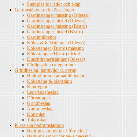
Snäpplås för lådor och skåp
Gardinstänger och köksstänger
Gardinstänger mässing (Odessa)
Gardinstänger nickel (Odessa)
Gardinstänger mässing (Bistro)
Gardinstänger nickel (Bistro)
Gardintillbehör
Köks- & klädstänger (Odessa)
Köksstänger (Bistro) mässing
Köksstänger (Bistro) nickel
Duschdraperistänger (Odessa)
Färdigsydda cafégardiner
Grindbeslag, hatthyllor & övrigt
Hatthyllor och annat till hattar
Köksstång & klädstång
Kantreglar
Ledstångsbeslag
Dörrstoppar
Grindbeslag
Andra beslag
Konsoler
Takkrokar
Klassiska badrumslampor
Badrumslampor tak i förnicklat
Badrumslampor för tak i mässing