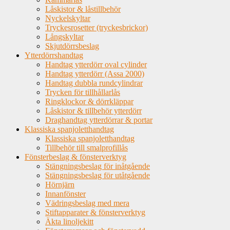
Låskistor & låstillbehör
Nyckelskyltar
Tryckesrosetter (tryckesbrickor)
Långskyltar
Skjutdörrsbeslag
Ytterdörrshandtag
Handtag ytterdörr oval cylinder
Handtag ytterdörr (Assa 2000)
Handtag dubbla rundcylindrar
Trycken för tillhållarlås
Ringklockor & dörrkläppar
Låskistor & tillbehör ytterdörr
Draghandtag ytterdörrar & portar
Klassiska spanjoletthandtag
Klassiska spanjoletthandtag
Tillbehör till smalprofillås
Fönsterbeslag & fönsterverktyg
Stängningsbeslag för inåtgående
Stängningsbeslag för utåtgående
Hörnjärn
Innanfönster
Vädringsbeslag med mera
Stiftapparater & fönsterverktyg
Äkta linoljekitt