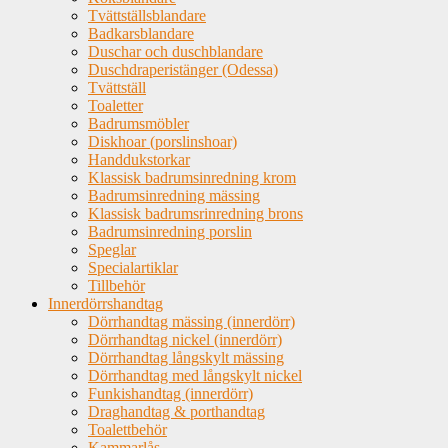
Tvättställsblandare
Badkarsblandare
Duschar och duschblandare
Duschdraperistänger (Odessa)
Tvättställ
Toaletter
Badrumsmöbler
Diskhoar (porslinshoar)
Handdukstorkar
Klassisk badrumsinredning krom
Badrumsinredning mässing
Klassisk badrumsrinredning brons
Badrumsinredning porslin
Speglar
Specialartiklar
Tillbehör
Innerdörrshandtag
Dörrhandtag mässing (innerdörr)
Dörrhandtag nickel (innerdörr)
Dörrhandtag långskylt mässing
Dörrhandtag med långskylt nickel
Funkishandtag (innerdörr)
Draghandtag & porthandtag
Toalettbehör
Kammarlås