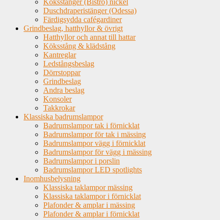
Köksstänger (Bistro) nickel
Duschdraperistänger (Odessa)
Färdigsydda cafégardiner
Grindbeslag, hatthyllor & övrigt
Hatthyllor och annat till hattar
Köksstång & klädstång
Kantreglar
Ledstångsbeslag
Dörrstoppar
Grindbeslag
Andra beslag
Konsoler
Takkrokar
Klassiska badrumslampor
Badrumslampor tak i förnicklat
Badrumslampor för tak i mässing
Badrumslampor vägg i förnicklat
Badrumslampor för vägg i mässing
Badrumslampor i porslin
Badrumslampor LED spotlights
Inomhusbelysning
Klassiska taklampor mässing
Klassiska taklampor i förnicklat
Plafonder & amplar i mässing
Plafonder & amplar i förnicklat