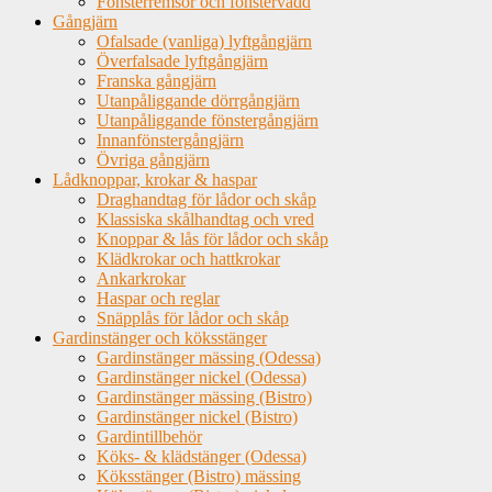
Fönsterremsor och fönstervadd
Gångjärn
Ofalsade (vanliga) lyftgångjärn
Överfalsade lyftgångjärn
Franska gångjärn
Utanpåliggande dörrgångjärn
Utanpåliggande fönstergångjärn
Innanfönstergångjärn
Övriga gångjärn
Lådknoppar, krokar & haspar
Draghandtag för lådor och skåp
Klassiska skålhandtag och vred
Knoppar & lås för lådor och skåp
Klädkrokar och hattkrokar
Ankarkrokar
Haspar och reglar
Snäpplås för lådor och skåp
Gardinstänger och köksstänger
Gardinstänger mässing (Odessa)
Gardinstänger nickel (Odessa)
Gardinstänger mässing (Bistro)
Gardinstänger nickel (Bistro)
Gardintillbehör
Köks- & klädstänger (Odessa)
Köksstänger (Bistro) mässing