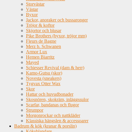
Storvästar
Västar
Byxor
Jackor, anoraker och bussaronger
Tröjor & koftor
Skjortor och blusar
Pike Brothers (byxor, tröjor mm)
Fleurs de Bagne
Merz b. Schwanen
Armor Lux
Hemen Biarritz
Mayed
Schiesser Revival (dam & herr)
Kamo-Gutsu (skor)
Novesta (sneakers)
Tygvax Otter Wax
Skor
Hattar och huvudbonader
Skosnören, skokräm, inläggssulor
Scarfar, bandanas och flugor
Strumpor
Morgonrockar och nattkläder
Klassiska hängslen & accessoarer
Badrum & kök (kranar & porslin)
Köksblandare