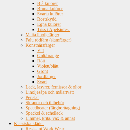
Blå kulörer
Bruna kulörer
Svarta kulörer
Rostskydd
Egna kulörer
Triss i Apelsinfest
Matta linoljefärger
Falu rödfärg (slamfärger)
Konstnärsfärger
Vitt
Gult/orange
Rött
Violett/blått
Grönt
Jordfärger
Svart
Lack, lasyrer, fernissor & oljor
Linoljesåpa och målartvätt
Penslar
Skrapor och tillbehör
Speedheater (färgborttagning)
Spackel & schellack
Limmer, krita, vax & annat
Klassiska kläder
Resistant Work Wear