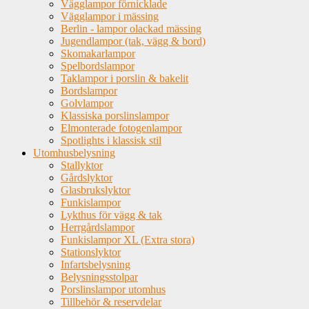
Vägglampor förnicklade
Vägglampor i mässing
Berlin - lampor olackad mässing
Jugendlampor (tak, vägg & bord)
Skomakarlampor
Spelbordslampor
Taklampor i porslin & bakelit
Bordslampor
Golvlampor
Klassiska porslinslampor
Elmonterade fotogenlampor
Spotlights i klassisk stil
Utomhusbelysning
Stallyktor
Gårdslyktor
Glasbrukslyktor
Funkislampor
Lykthus för vägg & tak
Herrgårdslampor
Funkislampor XL (Extra stora)
Stationslyktor
Infartsbelysning
Belysningsstolpar
Porslinslampor utomhus
Tillbehör & reservdelar