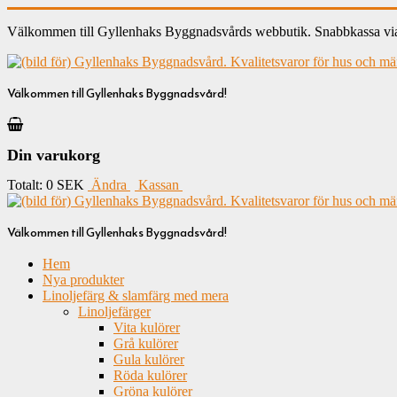
Välkommen till Gyllenhaks Byggnadsvårds webbutik. Snabbkassa via ku
Välkommen till Gyllenhaks Byggnadsvård!
Din varukorg
Totalt:
0 SEK
Ändra
Kassan
Välkommen till Gyllenhaks Byggnadsvård!
Hem
Nya produkter
Linoljefärg & slamfärg med mera
Linoljefärger
Vita kulörer
Grå kulörer
Gula kulörer
Röda kulörer
Gröna kulörer