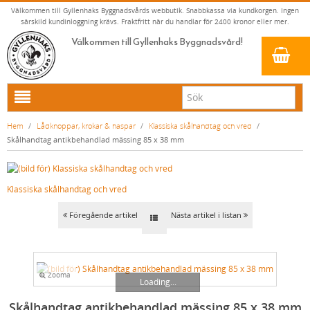
Välkommen till Gyllenhaks Byggnadsvårds webbutik. Snabbkassa via kundkorgen. Ingen
särskild kundinloggning krävs. Fraktfritt när du handlar för 2400 kronor eller mer.
Välkommen till Gyllenhaks Byggnadsvård!
HEM
Hem
/
Lådknoppar, krokar & haspar
/
Klassiska skålhandtag och vred
/
Skålhandtag antikbehandlad mässing 85 x 38 mm
NYA PRODUKTER
LINOLJEFÄRG & SLAMFÄRG MED MERA
Klassiska skålhandtag och vred
KLASSISKA KLÄDER
LINOLJEFÄRGER
BADRUM & KÖK (KRANAR & PORSLIN)
MATTA LINOLJEFÄRGER
RESISTANT WORK WEAR
VITA KULÖRER
Föregående artikel
Nästa artikel i listan
INNERDÖRRSHANDTAG
FALU RÖDFÄRG (SLAMFÄRGER)
STORVÄSTAR
KÖKSBLANDARE
GRÅ KULÖRER
YTTERDÖRRSHANDTAG
KONSTNÄRSFÄRGER
VÄSTAR
TVÄTTSTÄLLSBLANDARE
DÖRRHANDTAG MÄSSING (INNERDÖRR)
GULA KULÖRER
Zooma
KLASSISKA SPANJOLETTHANDTAG
LACK, LASYRER, FERNISSOR & OLJOR
BYXOR
BADKARSBLANDARE
DÖRRHANDTAG NICKEL (INNERDÖRR)
HANDTAG YTTERDÖRR OVAL CYLINDER
RÖDA KULÖRER
VITT
Loading...
Skålhandtag antikbehandlad mässing 85 x 38 mm
FÖNSTERBESLAG & FÖNSTERVERKTYG
LINOLJESÅPA OCH MÅLARTVÄTT
JACKOR, ANORAKER OCH BUSSARONGER
DUSCHAR OCH DUSCHBLANDARE
DÖRRHANDTAG LÅNGSKYLT MÄSSING
HANDTAG YTTERDÖRR (ASSA 2000)
KLASSISKA SPANJOLETTHANDTAG
GRÖNA KULÖRER
GULT/ORANGE