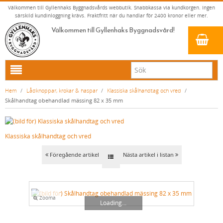
Välkommen till Gyllenhaks Byggnadsvårds webbutik. Snabbkassa via kundkorgen. Ingen
särskild kundinloggning krävs. Fraktfritt när du handlar för 2400 kronor eller mer.
Välkommen till Gyllenhaks Byggnadsvård!
HEM
Hem
/
Lådknoppar, krokar & haspar
/
Klassiska skålhandtag och vred
/
Skålhandtag obehandlad mässing 82 x 35 mm
NYA PRODUKTER
LINOLJEFÄRG & SLAMFÄRG MED MERA
Klassiska skålhandtag och vred
KLASSISKA KLÄDER
LINOLJEFÄRGER
BADRUM & KÖK (KRANAR & PORSLIN)
MATTA LINOLJEFÄRGER
RESISTANT WORK WEAR
VITA KULÖRER
Föregående artikel
Nästa artikel i listan
INNERDÖRRSHANDTAG
FALU RÖDFÄRG (SLAMFÄRGER)
STORVÄSTAR
KÖKSBLANDARE
GRÅ KULÖRER
YTTERDÖRRSHANDTAG
KONSTNÄRSFÄRGER
VÄSTAR
TVÄTTSTÄLLSBLANDARE
DÖRRHANDTAG MÄSSING (INNERDÖRR)
GULA KULÖRER
Zooma
KLASSISKA SPANJOLETTHANDTAG
LACK, LASYRER, FERNISSOR & OLJOR
BYXOR
BADKARSBLANDARE
DÖRRHANDTAG NICKEL (INNERDÖRR)
HANDTAG YTTERDÖRR OVAL CYLINDER
RÖDA KULÖRER
VITT
Loading...
FÖNSTERBESLAG & FÖNSTERVERKTYG
LINOLJESÅPA OCH MÅLARTVÄTT
JACKOR, ANORAKER OCH BUSSARONGER
DUSCHAR OCH DUSCHBLANDARE
DÖRRHANDTAG LÅNGSKYLT MÄSSING
HANDTAG YTTERDÖRR (ASSA 2000)
KLASSISKA SPANJOLETTHANDTAG
GRÖNA KULÖRER
GULT/ORANGE