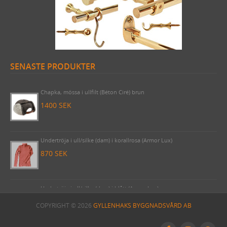
SENASTE PRODUKTER
Byggnadsspik/Rosettspik 125 mm, 1 kilo (cirka 49 stycken)
425 SEK
Chapka, mössa i ullfilt (Béton Ciré) brun
1400 SEK
Undertröja i ull/silke (dam) i korallrosa (Armor Lux)
870 SEK
COPYRIGHT © 2026
GYLLENHAKS BYGGNADSVÅRD AB