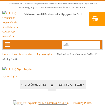
Välkommen till Gyllenhaks Byggnadsvårds webbutik. Snabbkassa via kundkorgen. Ingen särskild
kundinloggning krävs. Fraktfritt när du handlar för 2400 kronor eller mer.
Välkommen till Gyllenhaks Byggnadsvård!
HEM
/
/
/
Nyckelskylt E A Næsman & Co N:o 10 i
Hem
Innerdörrshandtag
Nyckelskyltar
mässing (5410)
NYA PRODUKTER
LINOLJEFÄRG & SLAMFÄRG MED MERA
Nyckelskyltar
KLASSISKA KLÄDER
LINOLJEFÄRGER
BADRUM & KÖK (KRANAR & PORSLIN)
MATTA LINOLJEFÄRGER
RESISTANT WORK WEAR
VITA KULÖRER
Föregående artikel
Nästa artikel i listan
INNERDÖRRSHANDTAG
FALU RÖDFÄRG (SLAMFÄRGER)
STORVÄSTAR
KÖKSBLANDARE
GRÅ KULÖRER
KONSTNÄRSFÄRGER
VÄSTAR
TVÄTTSTÄLLSBLANDARE
DÖRRHANDTAG MÄSSING (INNERDÖRR)
GULA KULÖRER
Zooma