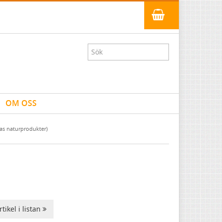
OM OSS
as naturprodukter)
tikel i listan