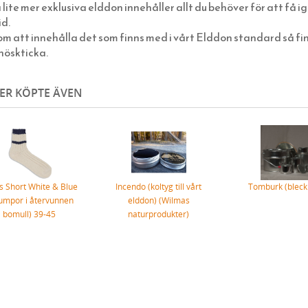
lite mer exklusiva elddon innehåller allt du behöver för att få 
id.
m att innehålla det som finns med i vårt Elddon standard så fi
nöskticka.
ER KÖPTE ÄVEN
s Short White & Blue
Incendo (koltyg till vårt
Tomburk (bleck
rumpor i återvunnen
elddon) (Wilmas
bomull) 39-45
naturprodukter)