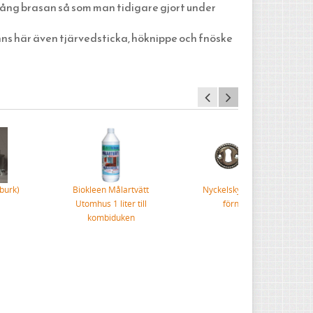
igång brasan så som man tidigare gjort under
nns här även tjärvedsticka, höknippe och fnöske
burk)
Biokleen Målartvätt
Nyckelskylt pärlrand
Utomhus 1 liter till
förnicklad
kombiduken