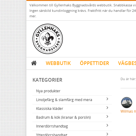
Välkommen till Gyllenhaks Byggnadsvårds webbutik. Snabbkassa v
Ingen särskild kundinloggning krävs. Fraktfritt när du handlar för 24
mer.
WEBBUTIK
ÖPPETTIDER
VÄGBE
KATEGORIER
Du är här:
Nya produkter
Linoljefärg & slamfärg med mera
Klassiska kläder
Linoljefärger
Wilmas n
Badrum & kök (kranar & porslin)
Matta linoljefärger
Resistant Work Wear
Vita kulörer
Innerdörrshandtag
Falu rödfärg (slamfärger)
Storvästar
Köksblandare
Grå kulörer
Ytterdörrshandtag
Konstnärsfärger
Västar
Tvättställsblandare
Dörrhandtag mässing (innerdörr)
Gula kulörer