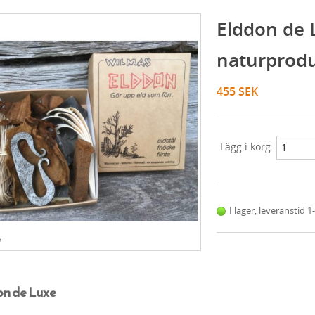
Elddon de 
naturprodu
455 SEK
Lägg i korg:
I lager, leveranstid 
a
on de Luxe