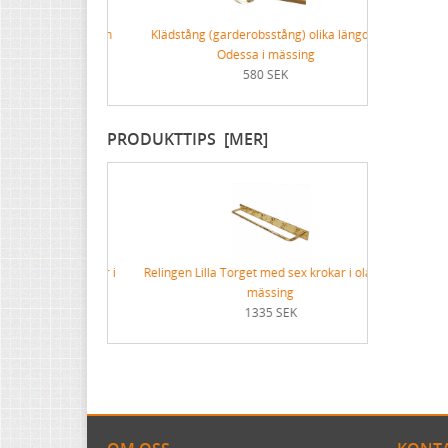
inoljefärg (egen
Klädstång (garderobsstång) olika längder
Jugendhandt
ör)
Odessa i mässing
för
580 SEK
PRODUKTTIPS [MER]
med sex krokar i
Relingen Lilla Torget med sex krokar i olackad
t
mässing
K
1335 SEK