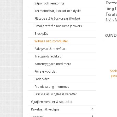
Detta 
Hattar och huvudbonader
Jugendlampor (tak, vägg & bord)
Funkislampor XL (Extra stora)
Vit bakelit utanpåliggande
Kupor & skärmar för ellampor
Kupor till fotogenlampor
Såpor och rengöring
lång t
Skosnören, skokräm, inläggssulor
Skomakarlampor
Stationslyktor
Brytare & eluttag med glasskiva
Blixtklammer (Letti)
Vekar till fotogenlampor
Termometrar, klockor och dylikt
Föruto
Scarfar, bandanas och flugor
Spelbordslampor
Infartsbelysning
Fontini - utgående sortiment
Reservdelar till fotogenlampor
Flätade ståltrådskorgar (Korbo)
från f
Strumpor
Taklampor i porslin & bakelit
Belysningsstolpar
Strömbrytare & eluttag för IP44
Emaljerat från Kockums Jernverk
Morgonrockar och nattkläder
Bordslampor
Porslinslampor utomhus
Fede (mässing)
Bleckplåt
KUND
Klassiska hängslen & accessoarer
Golvlampor
Tillbehör & reservdelar
1950-tal
Wilmas naturprodukter
Klassiska porslinslampor
Rakhyvlar & raktvålar
Elmonterade fotogenlampor
Trädgårdsredskap
Spotlights i klassisk stil
Kaffebryggare med mera
Sock
För skrivbordet
(st
Lädervård
Praktiska ting i hemmet
Dricksglas, vinglas & karaffer
Gjutjärnsventiler & sotluckor
Kakelugn & vedspis
Tapeter
Tillbehör till kakelugn