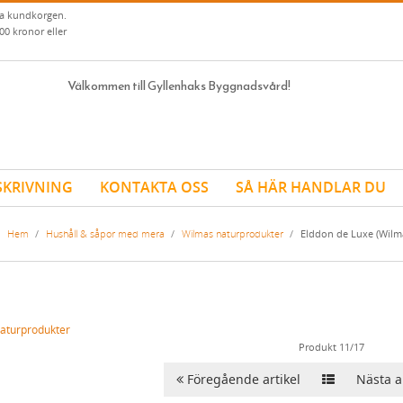
ia kundkorgen.
00 kronor eller
Välkommen till Gyllenhaks Byggnadsvård!
SKRIVNING
KONTAKTA OSS
SÅ HÄR HANDLAR DU
Hem
/
Hushåll & såpor med mera
/
Wilmas naturprodukter
/
Elddon de Luxe (Wilm
aturprodukter
Produkt 11/17
Föregående artikel
Nästa ar