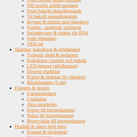
Vitt porslin infällt montage
Svart bakelit utanpåliggande
Vit bakelit utanpåliggande
Brytare & eluttag med glasskiva
Fontini - utgående sortiment
Strömbrytare & eluttag för IP44
Fede (mässing)
1950-tal
Skärmar, kulodosor & glödlampor
Tvinnad sladd & isolatorer
Kulodosor i porslin och bakelit
LED-lampor (glödlampor)
Diverse elartiklar
Kupor & skärmar för ellampor
Blixtklammer (Letti)
Fotogen & stearin
Fotogenlampor
Ljusstakar
Äkta stearinljus
Kupor till fotogenlampor
Vekar till fotogenlampor
Reservdelar till fotogenlampor
Hushåll & såpor med mera
Franskt & ekologiskt