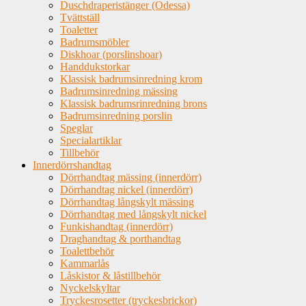
Duschdraperistänger (Odessa)
Tvättställ
Toaletter
Badrumsmöbler
Diskhoar (porslinshoar)
Handdukstorkar
Klassisk badrumsinredning krom
Badrumsinredning mässing
Klassisk badrumsrinredning brons
Badrumsinredning porslin
Speglar
Specialartiklar
Tillbehör
Innerdörrshandtag
Dörrhandtag mässing (innerdörr)
Dörrhandtag nickel (innerdörr)
Dörrhandtag långskylt mässing
Dörrhandtag med långskylt nickel
Funkishandtag (innerdörr)
Draghandtag & porthandtag
Toalettbehör
Kammarlås
Låskistor & låstillbehör
Nyckelskyltar
Tryckesrosetter (tryckesbrickor)