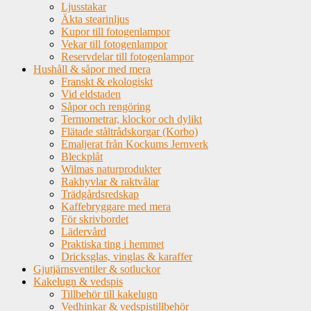
Ljusstakar
Äkta stearinljus
Kupor till fotogenlampor
Vekar till fotogenlampor
Reservdelar till fotogenlampor
Hushåll & såpor med mera
Franskt & ekologiskt
Vid eldstaden
Såpor och rengöring
Termometrar, klockor och dylikt
Flätade ståltrådskorgar (Korbo)
Emaljerat från Kockums Jernverk
Bleckplåt
Wilmas naturprodukter
Rakhyvlar & raktvålar
Trädgårdsredskap
Kaffebryggare med mera
För skrivbordet
Lädervård
Praktiska ting i hemmet
Dricksglas, vinglas & karaffer
Gjutjärnsventiler & sotluckor
Kakelugn & vedspis
Tillbehör till kakelugn
Vedhinkar & vedspistillbehör