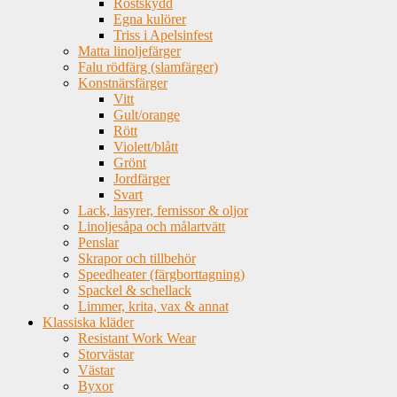
Rostskydd
Egna kulörer
Triss i Apelsinfest
Matta linoljefärger
Falu rödfärg (slamfärger)
Konstnärsfärger
Vitt
Gult/orange
Rött
Violett/blått
Grönt
Jordfärger
Svart
Lack, lasyrer, fernissor & oljor
Linoljesåpa och målartvätt
Penslar
Skrapor och tillbehör
Speedheater (färgborttagning)
Spackel & schellack
Limmer, krita, vax & annat
Klassiska kläder
Resistant Work Wear
Storvästar
Västar
Byxor