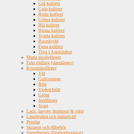
Grå kulörer
Gula kulörer
Röda kulörer
Gröna kulörer
Blå kulörer
Bruna kulörer
Svarta kulörer
Rostskydd
Egna kulörer
Triss i Apelsinfest
Matta linoljefärger
Falu rödfärg (slamfärger)
Konstnärsfärger
Vitt
Gult/orange
Rött
Violett/blått
Grönt
Jordfärger
Svart
Lack, lasyrer, fernissor & oljor
Linoljesåpa och målartvätt
Penslar
Skrapor och tillbehör
Speedheater (färgborttagning)