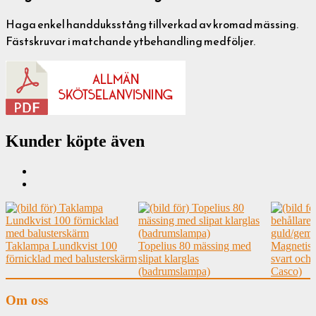
Haga enkel handduksstång tillverkad av kromad mässing.
Fästskruvar i matchande ytbehandling medföljer.
Kunder köpte även
Taklampa Lundkvist 100
Topelius 80 mässing med
Magnetisk
förnicklad med balusterskärm
slipat klarglas
svart och
(badrumslampa)
Casco)
Om oss