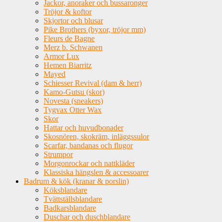
Jackor, anoraker och bussaronger
Tröjor & koftor
Skjortor och blusar
Pike Brothers (byxor, tröjor mm)
Fleurs de Bagne
Merz b. Schwanen
Armor Lux
Hemen Biarritz
Mayed
Schiesser Revival (dam & herr)
Kamo-Gutsu (skor)
Novesta (sneakers)
Tygvax Otter Wax
Skor
Hattar och huvudbonader
Skosnören, skokräm, inläggssulor
Scarfar, bandanas och flugor
Strumpor
Morgonrockar och nattkläder
Klassiska hängslen & accessoarer
Badrum & kök (kranar & porslin)
Köksblandare
Tvättställsblandare
Badkarsblandare
Duschar och duschblandare