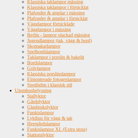
Klassiska taklampor mässing
Klassiska taklampor i förnicklat
Plafonder & amplar i mässing
Plafonder & amplar i förnicklat
Vägglampor förnicklade
Vägglampor i mässing
Berlin - lampor olackad mässing
Jugendlampor (tak, vägg & bord)
Skomakarlampor
Spelbordslampor
Taklampor i porslin & bakelit
Bordslampor
Golvlampor
Klassiska porslinslampor
Elmonterade fotogenlampor
Spotlights i klassisk stil
Utomhusbelysning
Stallyktor
Gårdslyktor
Glasbrukslyktor
Funkislampor
Lykthus för vägg & tak
Herrgårdslampor
Funkislampor XL (Extra stora)
Stationslyktor