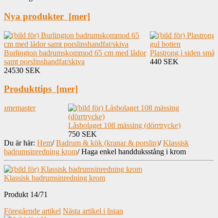
Nya produkter [mer]
Burlington badrumskommod 65 cm med lådor
Plastrong i siden små
samt porslinshandfat/skiva
440 SEK
24530 SEK
Produkttips [mer]
Låsbolaget 108 mässing (dörrtrycke)
750 SEK
Du är här:
Hem
/
Badrum & kök (kranar & porslin)
/
Klassisk
badrumsinredning krom
/
Haga enkel handduksstång i krom
Klassisk badrumsinredning krom
Produkt 14/71
Föregående artikel
Nästa artikel i listan