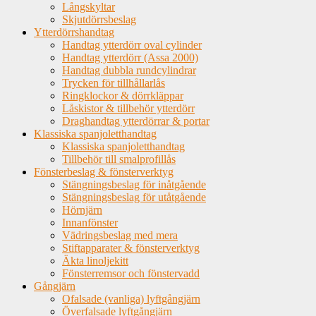
Långskyltar
Skjutdörrsbeslag
Ytterdörrshandtag
Handtag ytterdörr oval cylinder
Handtag ytterdörr (Assa 2000)
Handtag dubbla rundcylindrar
Trycken för tillhållarlås
Ringklockor & dörrkläppar
Låskistor & tillbehör ytterdörr
Draghandtag ytterdörrar & portar
Klassiska spanjoletthandtag
Klassiska spanjoletthandtag
Tillbehör till smalprofillås
Fönsterbeslag & fönsterverktyg
Stängningsbeslag för inåtgående
Stängningsbeslag för utåtgående
Hörnjärn
Innanfönster
Vädringsbeslag med mera
Stiftapparater & fönsterverktyg
Äkta linoljekitt
Fönsterremsor och fönstervadd
Gångjärn
Ofalsade (vanliga) lyftgångjärn
Överfalsade lyftgångjärn