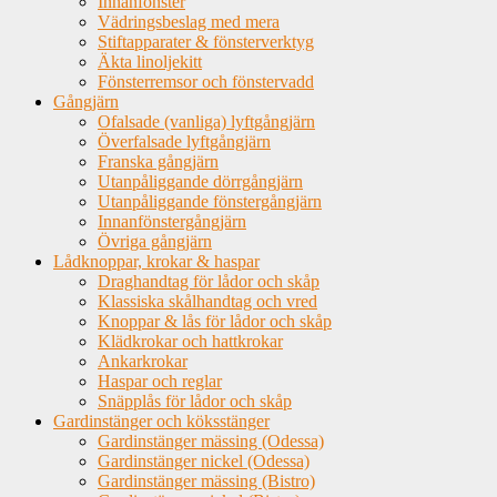
Innanfönster
Vädringsbeslag med mera
Stiftapparater & fönsterverktyg
Äkta linoljekitt
Fönsterremsor och fönstervadd
Gångjärn
Ofalsade (vanliga) lyftgångjärn
Överfalsade lyftgångjärn
Franska gångjärn
Utanpåliggande dörrgångjärn
Utanpåliggande fönstergångjärn
Innanfönstergångjärn
Övriga gångjärn
Lådknoppar, krokar & haspar
Draghandtag för lådor och skåp
Klassiska skålhandtag och vred
Knoppar & lås för lådor och skåp
Klädkrokar och hattkrokar
Ankarkrokar
Haspar och reglar
Snäpplås för lådor och skåp
Gardinstänger och köksstänger
Gardinstänger mässing (Odessa)
Gardinstänger nickel (Odessa)
Gardinstänger mässing (Bistro)