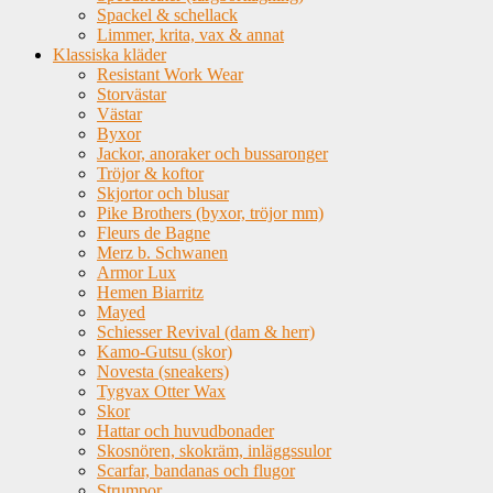
Spackel & schellack
Limmer, krita, vax & annat
Klassiska kläder
Resistant Work Wear
Storvästar
Västar
Byxor
Jackor, anoraker och bussaronger
Tröjor & koftor
Skjortor och blusar
Pike Brothers (byxor, tröjor mm)
Fleurs de Bagne
Merz b. Schwanen
Armor Lux
Hemen Biarritz
Mayed
Schiesser Revival (dam & herr)
Kamo-Gutsu (skor)
Novesta (sneakers)
Tygvax Otter Wax
Skor
Hattar och huvudbonader
Skosnören, skokräm, inläggssulor
Scarfar, bandanas och flugor
Strumpor