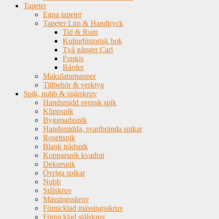
Tapeter
Egna tapeter
Tapeter Lim & Handtryck
Tid & Rum
Kulturhistorisk bok
Två gånger Carl
Funkis
Bårder
Makulaturpapper
Tillbehör & verktyg
Spik, nubb & spårskruv
Handsmidd svensk spik
Klippspik
Byggnadsspik
Handsmidda, svartbrända spikar
Rosettspik
Blank trådspik
Kopparspik kvadrat
Dekorspik
Övriga spikar
Nubb
Stålskruv
Mässingsskruv
Förnicklad mässingsskruv
Förnicklad stålskruv