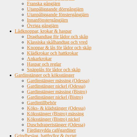
Franska gångjärn
Utanpåliggande dörrgångjärn
Utanpåliggande fönstergångjärn
Innanfönstergångjärn
Övriga gångjärn
Lådknoppar, krokar & haspar
Draghandtag för lådor och skåp
Klassiska skålhandtag och vred
Knoppar & lås för lådor och skåp
Klädkrokar och hattkrokar
Ankarkrokar
Haspar och reglar
Snäpplås för lådor och skåp
Gardinstänger och köksstänger
Gardinstänger mässing (Odessa)
Gardinstänger nickel (Odessa)
Gardinstänger mässing (Bistro)
Gardinstänger nickel (Bistro)
Gardintillbehör
Köks- & klädstänger (Odessa)
Köksstänger (Bistro) mässing
Köksstänger (Bistro) nickel
Duschdraperistänger (Odessa)
Färdigsydda cafégardiner
Grindbeslag, hatthyllor & övrigt