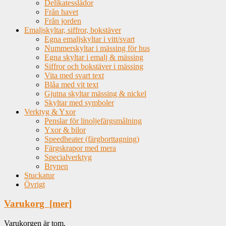
Delikatesslådor
Från havet
Från jorden
Emaljskyltar, siffror, bokstäver
Egna emaljskyltar i vitt/svart
Nummerskyltar i mässing för hus
Egna skyltar i emalj & mässing
Siffror och bokstäver i mässing
Vita med svart text
Blåa med vit text
Gjutna skyltar mässing & nickel
Skyltar med symboler
Verktyg & Yxor
Penslar för linoljefärgsmålning
Yxor & bilor
Speedheater (färgborttagning)
Färgskrapor med mera
Specialverktyg
Brynen
Stuckatur
Övrigt
Varukorg [mer]
Varukorgen är tom.