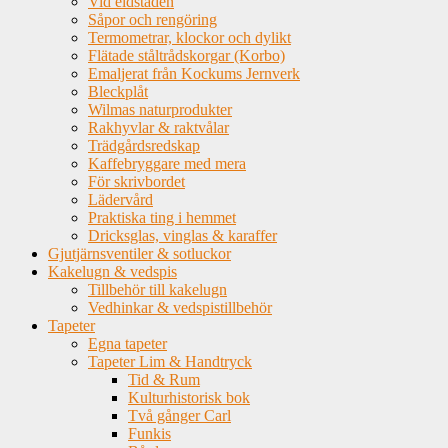
Vid eldstaden
Såpor och rengöring
Termometrar, klockor och dylikt
Flätade ståltrådskorgar (Korbo)
Emaljerat från Kockums Jernverk
Bleckplåt
Wilmas naturprodukter
Rakhyvlar & raktvålar
Trädgårdsredskap
Kaffebryggare med mera
För skrivbordet
Lädervård
Praktiska ting i hemmet
Dricksglas, vinglas & karaffer
Gjutjärnsventiler & sotluckor
Kakelugn & vedspis
Tillbehör till kakelugn
Vedhinkar & vedspistillbehör
Tapeter
Egna tapeter
Tapeter Lim & Handtryck
Tid & Rum
Kulturhistorisk bok
Två gånger Carl
Funkis