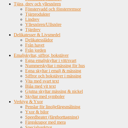
Tjära, drev och yllesnören
Fönstervadd och fönsterremsor
Tjärprodukter
Lindrev
Yllesnören/Ullsnöre
Tjärdrev
Delikatesser & Livsmedel
Delikatesslådor
Från havet
Från jorden
Emaljskyltar, siffror, bokstäver
Egna emaljskyltar i vitt/svart
Nummerskyltar i mässing för hus
Egna skyltar i emalj & mässing
Siffror och bokstäver i mässing
Vita med svart text
Blåa med vit text
Gjutna skyltar mässing & nickel
Skyltar med symboler
Verktyg & Yxor
Penslar för linoljefärgsmålning
Yxor & bilor
Speedheater (färgborttagning)
Färgskrapor med mera
Specialverktyg