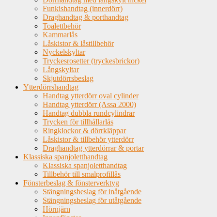
Funkishandtag (innerdörr)
Draghandtag & porthandtag
Toalettbehör
Kammarlås
Låskistor & låstillbehör
Nyckelskyltar
Tryckesrosetter (tryckesbrickor)
Långskyltar
Skjutdörrsbeslag
Ytterdörrshandtag
Handtag ytterdörr oval cylinder
Handtag ytterdörr (Assa 2000)
Handtag dubbla rundcylindrar
Trycken för tillhållarlås
Ringklockor & dörrkläppar
Låskistor & tillbehör ytterdörr
Draghandtag ytterdörrar & portar
Klassiska spanjoletthandtag
Klassiska spanjoletthandtag
Tillbehör till smalprofillås
Fönsterbeslag & fönsterverktyg
Stängningsbeslag för inåtgående
Stängningsbeslag för utåtgående
Hörnjärn