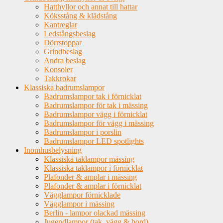
Hatthyllor och annat till hattar
Köksstång & klädstång
Kantreglar
Ledstångsbeslag
Dörrstoppar
Grindbeslag
Andra beslag
Konsoler
Takkrokar
Klassiska badrumslampor
Badrumslampor tak i förnicklat
Badrumslampor för tak i mässing
Badrumslampor vägg i förnicklat
Badrumslampor för vägg i mässing
Badrumslampor i porslin
Badrumslampor LED spotlights
Inomhusbelysning
Klassiska taklampor mässing
Klassiska taklampor i förnicklat
Plafonder & amplar i mässing
Plafonder & amplar i förnicklat
Vägglampor förnicklade
Vägglampor i mässing
Berlin - lampor olackad mässing
Jugendlampor (tak, vägg & bord)