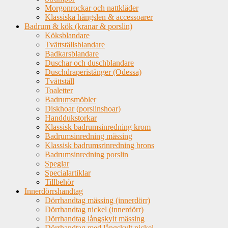
Morgonrockar och nattkläder
Klassiska hängslen & accessoarer
Badrum & kök (kranar & porslin)
Köksblandare
Tvättställsblandare
Badkarsblandare
Duschar och duschblandare
Duschdraperistänger (Odessa)
Tvättställ
Toaletter
Badrumsmöbler
Diskhoar (porslinshoar)
Handdukstorkar
Klassisk badrumsinredning krom
Badrumsinredning mässing
Klassisk badrumsrinredning brons
Badrumsinredning porslin
Speglar
Specialartiklar
Tillbehör
Innerdörrshandtag
Dörrhandtag mässing (innerdörr)
Dörrhandtag nickel (innerdörr)
Dörrhandtag långskylt mässing
Dörrhandtag med långskylt nickel