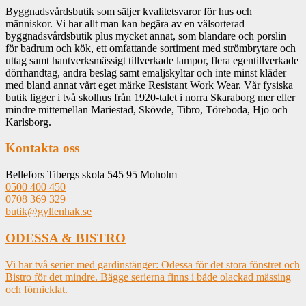
Byggnadsvårdsbutik som säljer kvalitetsvaror för hus och
människor. Vi har allt man kan begära av en välsorterad
byggnadsvårdsbutik plus mycket annat, som blandare och porslin
för badrum och kök, ett omfattande sortiment med strömbrytare och
uttag samt hantverksmässigt tillverkade lampor, flera egentillverkade
dörrhandtag, andra beslag samt emaljskyltar och inte minst kläder
med bland annat vårt eget märke Resistant Work Wear. Vår fysiska
butik ligger i två skolhus från 1920-talet i norra Skaraborg mer eller
mindre mittemellan Mariestad, Skövde, Tibro, Töreboda, Hjo och
Karlsborg.
Kontakta oss
Bellefors Tibergs skola 545 95 Moholm
0500 400 450
0708 369 329
butik@gyllenhak.se
ODESSA & BISTRO
Vi har två serier med gardinstänger: Odessa för det stora fönstret och
Bistro för det mindre. Bägge serierna finns i både olackad mässing
och förnicklat.