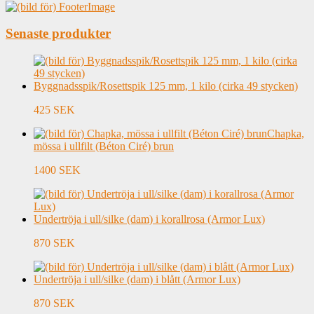
Senaste produkter
Byggnadsspik/Rosettspik 125 mm, 1 kilo (cirka 49 stycken)
425 SEK
Chapka,
mössa i ullfilt (Béton Ciré) brun
1400 SEK
Undertröja i ull/silke (dam) i korallrosa (Armor Lux)
870 SEK
Undertröja i ull/silke (dam) i blått (Armor Lux)
870 SEK