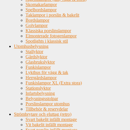
Skomakarlampor
Spelbordslampor
Taklampor i porslin & bakelit
Bordslampor
Golvlampor
Klassiska porslinslampor
Elmonterade fotogenlampor
Spotlights i klassisk stil
Utomhusbelysning
Stallyktor
Gårdslyktor
Glasbrukslyktor
Funkislampor
Lykthus för vägg & tak
Herrgårdslampor
Funkislampor XL (Extra stora)
Stationslyktor
Infartsbelysning
Belysningsstolpar
Porslinslampor utomhus
Tillbehör & reservdelar
Strömbrytare och eluttag (retro)
Svart bakelit infällt montage
Vit bakelit infällt montage
Svart porslin infällt montage