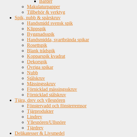
Bårder
Makulaturpapper
Tillbehör & verktyg
Spik, nubb & spårskruv
Handsmidd svensk spik
Klippspik
Byggnadsspik
Handsmidda, svartbrända spikar
Rosettspik
Blank trådspik
Kopparspik kvadrat
Dekorspik
Övriga spikar
Nubb
Stålskruv
Mässingsskruv
Förnicklad mässingsskruv
Förnicklad stålskruv
Tjära, drev och yllesnören
Fönstervadd och fönsterremsor
Tjärprodukter
Lindrev
Yllesnören/Ullsnöre
Tjärdrev
Delikatesser & Livsmedel