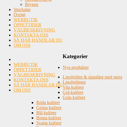
Brynen
Stuckatur
Övrigt
WEBBUTIK
ÖPPETTIDER
VÄGBESKRIVNING
KONTAKTA OSS
SÅ HÄR HANDLAR DU
OM OSS
Kategorier
WEBBUTIK
Nya produkter
ÖPPETTIDER
VÄGBESKRIVNING
Linoljefärg & slamfärg med mera
KONTAKTA OSS
Linoljefärger
SÅ HÄR HANDLAR DU
Vita kulörer
OM OSS
Grå kulörer
Gula kulörer
Röda kulörer
Gröna kulörer
Blå kulörer
Bruna kulörer
Svarta kulörer