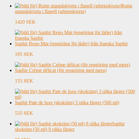
Rutig
utanpåskjorta i flanell (arbetsskjorta)
1420 SEK
Saphir Reno Mat (rengöring för läder) från franska Saphir
195 SEK
Saphir Créme délicat (för rengöring med mera)
155 SEK
Saphir Pate de luxe (skokräm) 3 olika färger (500 ml)
535 SEK
Saphir
skokräm (50 ml) 9 olika färger