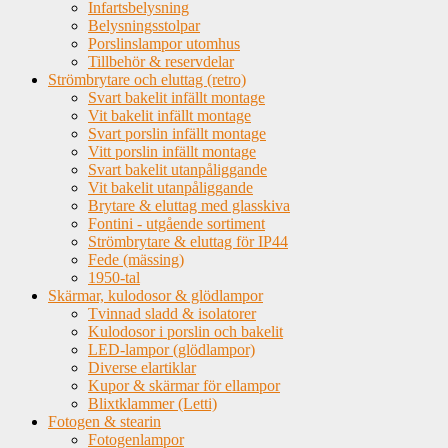
Infartsbelysning
Belysningsstolpar
Porslinslampor utomhus
Tillbehör & reservdelar
Strömbrytare och eluttag (retro)
Svart bakelit infällt montage
Vit bakelit infällt montage
Svart porslin infällt montage
Vitt porslin infällt montage
Svart bakelit utanpåliggande
Vit bakelit utanpåliggande
Brytare & eluttag med glasskiva
Fontini - utgående sortiment
Strömbrytare & eluttag för IP44
Fede (mässing)
1950-tal
Skärmar, kulodosor & glödlampor
Tvinnad sladd & isolatorer
Kulodosor i porslin och bakelit
LED-lampor (glödlampor)
Diverse elartiklar
Kupor & skärmar för ellampor
Blixtklammer (Letti)
Fotogen & stearin
Fotogenlampor