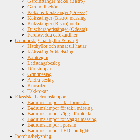
Gardinstänger nickel (Bistro)
Gardintillbehör
Köks- & klädstänger (Odessa)
Köksstänger (Bistro) mässing
Köksstänger (Bistro) nickel
Duschdraperistänger (Odessa)
Färdigsydda cafégardiner
Grindbeslag, hatthyllor & övrigt
Hatthyllor och annat till hattar
Köksstång & klädstång
Kantreglar
Ledstångsbeslag
Dörrstoppar
Grindbeslag
Andra beslag
Konsoler
Takkrokar
Klassiska badrumslampor
Badrumslampor tak i förnicklat
Badrumslampor för tak i mässing
Badrumslampor vägg i förnicklat
Badrumslampor för vägg i mässing
Badrumslampor i porslin
Badrumslampor LED spotlights
Inomhusbelysning